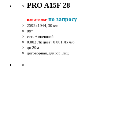
PRO A15F 28
по запросу
или аналог
2592x1944, 30 к/c
99°
есть + внешний
0.002 Лк цвет | 0.001 Лк ч/б
до 20м
договорная, для юр. лиц