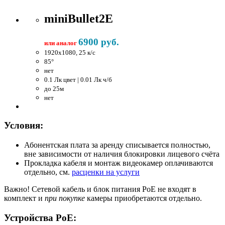
miniBullet2E
6900 руб.
или аналог
1920x1080, 25 к/c
85°
нет
0.1 Лк цвет | 0.01 Лк ч/б
до 25м
нет
Условия:
Абонентская плата за аренду списывается полностью,
вне зависимости от наличия блокировки лицевого счёта
Прокладка кабеля и монтаж видеокамер оплачиваются
отдельно, см.
расценки на услуги
Важно!
Сетевой кабель и блок питания PoE не входят в
комплект и
при покупке
камеры приобретаются отдельно.
Устройства PoE: