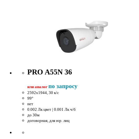
PRO A55N 36
по запросу
или аналог
2592x1944, 30 к/c
99°
нет
0.002 Лк цвет | 0.001 Лк ч/б
до 30м
договорная, для юр. лиц