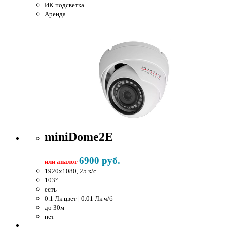
ИК подсветка
Аренда
miniDome2E
6900 руб.
или аналог
1920x1080, 25 к/c
103°
есть
0.1 Лк цвет | 0.01 Лк ч/б
до 30м
нет