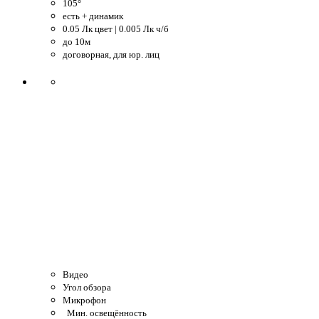
105°
есть + динамик
0.05 Лк цвет | 0.005 Лк ч/б
до 10м
договорная, для юр. лиц
Видео
Угол обзора
Микрофон
Мин. освещённость