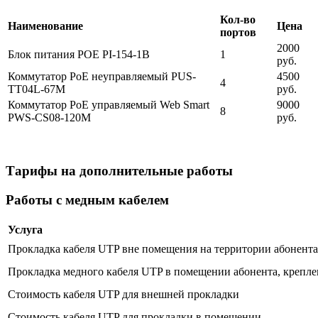
Кол-во
Наименование
Цена
портов
2000
Блок питания POE PI-154-1B
1
руб.
Коммутатор PoE неуправляемый PUS-
4500
4
TT04L-67M
руб.
Коммутатор PoE управляемый Web Smart
9000
8
PWS-CS08-120M
руб.
Тарифы на дополнительные работы
Работы с медным кабелем
Услуга
Прокладка кабеля UTP вне помещения на территории абонента 
Прокладка медного кабеля UTP в помещении абонента, крепле
Стоимость кабеля UTP для внешней прокладки
Стоимость кабеля UTP для прокладки в помещении