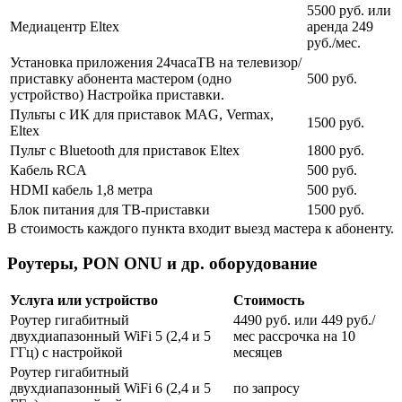
5500 руб. или
Медиацентр Eltex
аренда 249
руб./мес.
Установка приложения 24часаТВ на телевизор/
приставку абонента мастером (одно
500 руб.
устройство) Настройка приставки.
Пульты с ИК для приставок MAG, Vermax,
1500 руб.
Eltex
Пульт с Bluetooth для приставок Eltex
1800 руб.
Кабель RCA
500 руб.
HDMI кабель 1,8 метра
500 руб.
Блок питания для ТВ-приставки
1500 руб.
В стоимость каждого пункта входит выезд мастера к абоненту.
Роутеры, PON ONU и др. оборудование
Услуга или устройство
Стоимость
Роутер гигабитный
4490 руб. или 449 руб./
двухдиапазонный WiFi 5 (2,4 и 5
мес рассрочка на 10
ГГц) с настройкой
месяцев
Роутер гигабитный
двухдиапазонный WiFi 6 (2,4 и 5
по запросу