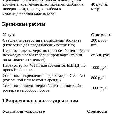
абонента, крепление пластиковыми скобами к
40 руб. за
поверхности, прокладка кабеля в
метр
смонтированный кабель-канал
Крепёжные работы
Услуга
Стоимость
Сверление отверстия в помещении абонента
200 руб./
(Отверстие для ввода кабеля - бесплатно)
шт.
Перенос видеокамеры по просьбе абонента (если
необходим новый кабель и прокладка, то они
от 500 руб.
оплачиваются отдельно)
Перенос точки WI-FI(для абонентов БШПД) по
1000 руб.
просьбе абонента
Установка и крепление видеокамеры DreamNet
800 руб.
(купленной или взятой в аренду)
Установка видеокамеры абонента + настройка
1000 руб.
роутера на проброс портов
ТВ-приставки и аксессуары к ним
Услуга или устройство
Стоимость