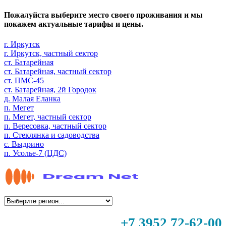
Пожалуйста выберите место своего проживания и мы
покажем актуальные тарифы и цены.
г. Иркутск
г. Иркутск, частный сектор
ст. Батарейная
ст. Батарейная, частный сектор
ст. ПМС-45
ст. Батарейная, 2й Городок
д. Малая Еланка
п. Мегет
п. Мегет, частный сектор
п. Вересовка, частный сектор
п. Стеклянка и садоводства
с. Выдрино
п. Усолье-7 (ЦДС)
+7 3952 72-62-00