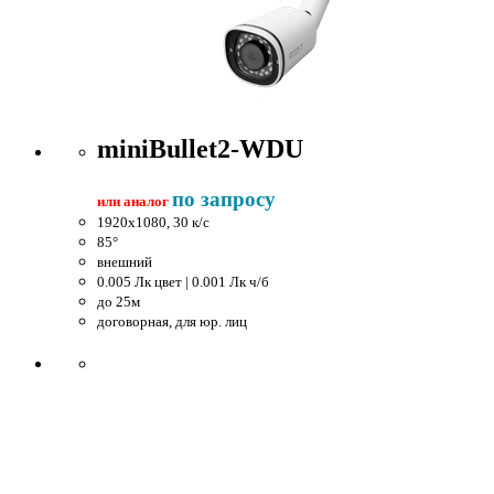
miniBullet2-WDU
по запросу
или аналог
1920x1080, 30 к/c
85°
внешний
0.005 Лк цвет | 0.001 Лк ч/б
до 25м
договорная, для юр. лиц