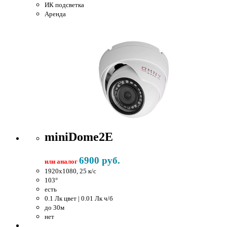
ИК подсветка
Аренда
miniDome2E
6900 руб.
или аналог
1920x1080, 25 к/c
103°
есть
0.1 Лк цвет | 0.01 Лк ч/б
до 30м
нет