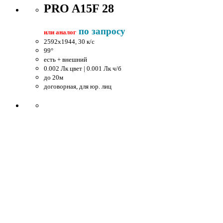
PRO A15F 28
по запросу
или аналог
2592x1944, 30 к/c
99°
есть + внешний
0.002 Лк цвет | 0.001 Лк ч/б
до 20м
договорная, для юр. лиц