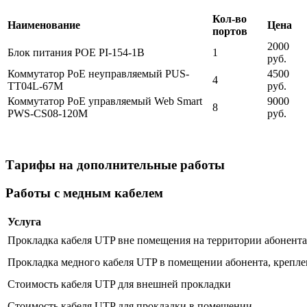
Кол-во
Наименование
Цена
портов
2000
Блок питания POE PI-154-1B
1
руб.
Коммутатор PoE неуправляемый PUS-
4500
4
TT04L-67M
руб.
Коммутатор PoE управляемый Web Smart
9000
8
PWS-CS08-120M
руб.
Тарифы на дополнительные работы
Работы с медным кабелем
Услуга
Прокладка кабеля UTP вне помещения на территории абонента 
Прокладка медного кабеля UTP в помещении абонента, крепле
Стоимость кабеля UTP для внешней прокладки
Стоимость кабеля UTP для прокладки в помещении