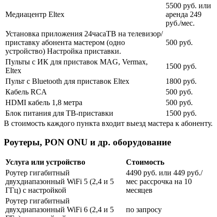
5500 руб. или
Медиацентр Eltex
аренда 249
руб./мес.
Установка приложения 24часаТВ на телевизор/
приставку абонента мастером (одно
500 руб.
устройство) Настройка приставки.
Пульты с ИК для приставок MAG, Vermax,
1500 руб.
Eltex
Пульт с Bluetooth для приставок Eltex
1800 руб.
Кабель RCA
500 руб.
HDMI кабель 1,8 метра
500 руб.
Блок питания для ТВ-приставки
1500 руб.
В стоимость каждого пункта входит выезд мастера к абоненту.
Роутеры, PON ONU и др. оборудование
Услуга или устройство
Стоимость
Роутер гигабитный
4490 руб. или 449 руб./
двухдиапазонный WiFi 5 (2,4 и 5
мес рассрочка на 10
ГГц) с настройкой
месяцев
Роутер гигабитный
двухдиапазонный WiFi 6 (2,4 и 5
по запросу