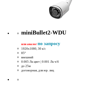
miniBullet2-WDU
по запросу
или аналог
1920x1080, 30 к/c
85°
внешний
0.005 Лк цвет | 0.001 Лк ч/б
до 25м
договорная, для юр. лиц