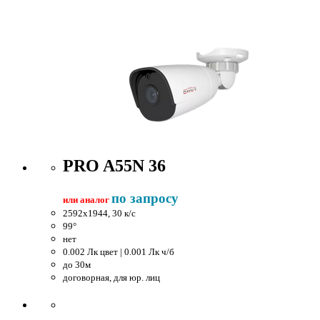
PRO A55N 36
по запросу
или аналог
2592x1944, 30 к/c
99°
нет
0.002 Лк цвет | 0.001 Лк ч/б
до 30м
договорная, для юр. лиц