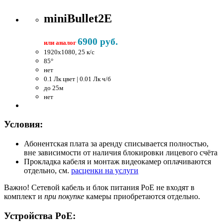
miniBullet2E
6900 руб.
или аналог
1920x1080, 25 к/c
85°
нет
0.1 Лк цвет | 0.01 Лк ч/б
до 25м
нет
Условия:
Абонентская плата за аренду списывается полностью,
вне зависимости от наличия блокировки лицевого счёта
Прокладка кабеля и монтаж видеокамер оплачиваются
отдельно, см.
расценки на услуги
Важно!
Сетевой кабель и блок питания PoE не входят в
комплект и
при покупке
камеры приобретаются отдельно.
Устройства PoE: