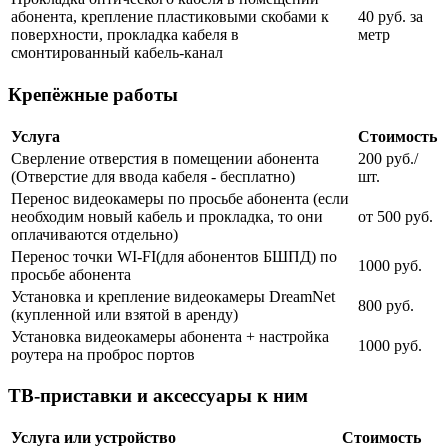
абонента, крепление пластиковыми скобами к
40 руб. за
поверхности, прокладка кабеля в
метр
смонтированный кабель-канал
Крепёжные работы
Услуга
Стоимость
Сверление отверстия в помещении абонента
200 руб./
(Отверстие для ввода кабеля - бесплатно)
шт.
Перенос видеокамеры по просьбе абонента (если
необходим новый кабель и прокладка, то они
от 500 руб.
оплачиваются отдельно)
Перенос точки WI-FI(для абонентов БШПД) по
1000 руб.
просьбе абонента
Установка и крепление видеокамеры DreamNet
800 руб.
(купленной или взятой в аренду)
Установка видеокамеры абонента + настройка
1000 руб.
роутера на проброс портов
ТВ-приставки и аксессуары к ним
Услуга или устройство
Стоимость