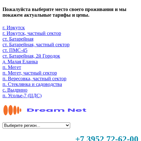
Пожалуйста выберите место своего проживания и мы
покажем актуальные тарифы и цены.
г. Иркутск
г. Иркутск, частный сектор
ст. Батарейная
ст. Батарейная, частный сектор
ст. ПМС-45
ст. Батарейная, 2й Городок
д. Малая Еланка
п. Мегет
п. Мегет, частный сектор
п. Вересовка, частный сектор
п. Стеклянка и садоводства
с. Выдрино
п. Усолье-7 (ЦДС)
+7 3952 72-62-00