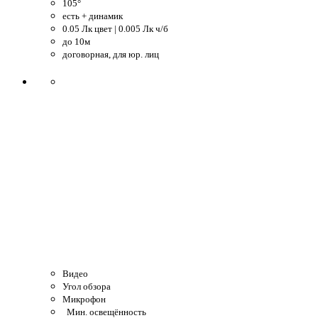
105°
есть + динамик
0.05 Лк цвет | 0.005 Лк ч/б
до 10м
договорная, для юр. лиц
Видео
Угол обзора
Микрофон
Мин. освещённость