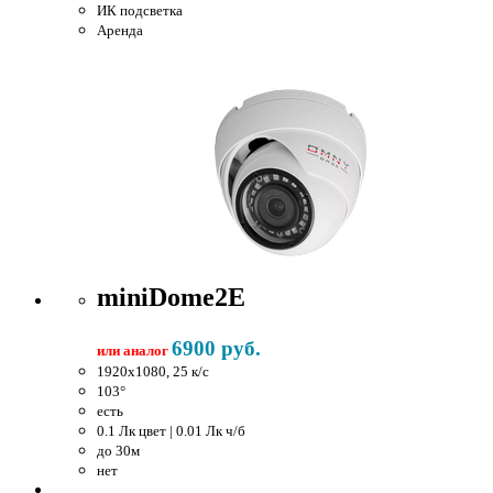
ИК подсветка
Аренда
miniDome2E
6900 руб.
или аналог
1920x1080, 25 к/c
103°
есть
0.1 Лк цвет | 0.01 Лк ч/б
до 30м
нет