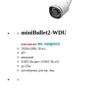
miniBullet2-WDU
по запросу
или аналог
1920x1080, 30 к/c
85°
внешний
0.005 Лк цвет | 0.001 Лк ч/б
до 25м
договорная, для юр. лиц