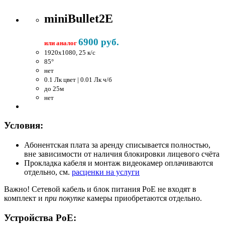
miniBullet2E
6900 руб.
или аналог
1920x1080, 25 к/c
85°
нет
0.1 Лк цвет | 0.01 Лк ч/б
до 25м
нет
Условия:
Абонентская плата за аренду списывается полностью,
вне зависимости от наличия блокировки лицевого счёта
Прокладка кабеля и монтаж видеокамер оплачиваются
отдельно, см.
расценки на услуги
Важно!
Сетевой кабель и блок питания PoE не входят в
комплект и
при покупке
камеры приобретаются отдельно.
Устройства PoE: