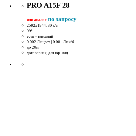
PRO A15F 28
по запросу
или аналог
2592x1944, 30 к/c
99°
есть + внешний
0.002 Лк цвет | 0.001 Лк ч/б
до 20м
договорная, для юр. лиц