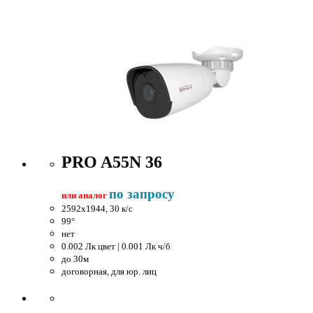
PRO A55N 36
по запросу
или аналог
2592x1944, 30 к/c
99°
нет
0.002 Лк цвет | 0.001 Лк ч/б
до 30м
договорная, для юр. лиц