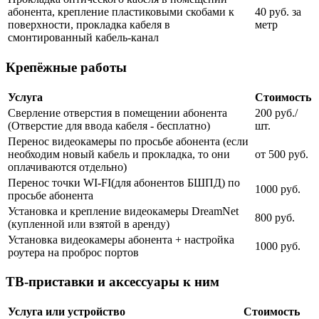
абонента, крепление пластиковыми скобами к
40 руб. за
поверхности, прокладка кабеля в
метр
смонтированный кабель-канал
Крепёжные работы
Услуга
Стоимость
Сверление отверстия в помещении абонента
200 руб./
(Отверстие для ввода кабеля - бесплатно)
шт.
Перенос видеокамеры по просьбе абонента (если
необходим новый кабель и прокладка, то они
от 500 руб.
оплачиваются отдельно)
Перенос точки WI-FI(для абонентов БШПД) по
1000 руб.
просьбе абонента
Установка и крепление видеокамеры DreamNet
800 руб.
(купленной или взятой в аренду)
Установка видеокамеры абонента + настройка
1000 руб.
роутера на проброс портов
ТВ-приставки и аксессуары к ним
Услуга или устройство
Стоимость