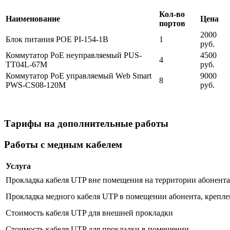
Кол-во
Наименование
Цена
портов
2000
Блок питания POE PI-154-1B
1
руб.
Коммутатор PoE неуправляемый PUS-
4500
4
TT04L-67M
руб.
Коммутатор PoE управляемый Web Smart
9000
8
PWS-CS08-120M
руб.
Тарифы на дополнительные работы
Работы с медным кабелем
Услуга
Прокладка кабеля UTP вне помещения на территории абонента 
Прокладка медного кабеля UTP в помещении абонента, крепле
Стоимость кабеля UTP для внешней прокладки
Стоимость кабеля UTP для прокладки в помещении