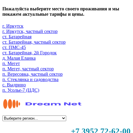
Пожалуйста выберите место своего проживания и мы
покажем актуальные тарифы и цены.
г. Иркутск
г. Иркутск, частный сектор
ст. Батарейная
ст. Батарейная, частный сектор
ст. ПМС-45
ст. Батарейная, 2й Городок
д. Малая Еланка
п. Мегет
п. Мегет, частный сектор
п. Вересовка, частный сектор
п. Стеклянка и садоводства
с. Выдрино
п. Усолье-7 (ЦДС)
+7 3952 72-62-00