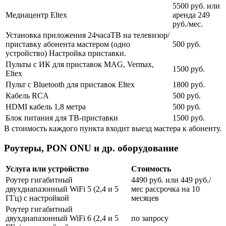
5500 руб. или
Медиацентр Eltex
аренда 249
руб./мес.
Установка приложения 24часаТВ на телевизор/
приставку абонента мастером (одно
500 руб.
устройство) Настройка приставки.
Пульты с ИК для приставок MAG, Vermax,
1500 руб.
Eltex
Пульт с Bluetooth для приставок Eltex
1800 руб.
Кабель RCA
500 руб.
HDMI кабель 1,8 метра
500 руб.
Блок питания для ТВ-приставки
1500 руб.
В стоимость каждого пункта входит выезд мастера к абоненту.
Роутеры, PON ONU и др. оборудование
Услуга или устройство
Стоимость
Роутер гигабитный
4490 руб. или 449 руб./
двухдиапазонный WiFi 5 (2,4 и 5
мес рассрочка на 10
ГГц) с настройкой
месяцев
Роутер гигабитный
двухдиапазонный WiFi 6 (2,4 и 5
по запросу