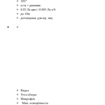
105°
есть + динамик
0.05 Лк цвет | 0.005 Лк ч/б
до 10м
договорная, для юр. лиц
Видео
Угол обзора
Микрофон
Мин. освещённость