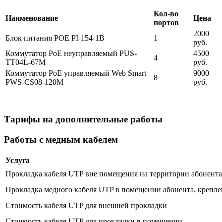
Кол-во
Наименование
Цена
портов
2000
Блок питания POE PI-154-1B
1
руб.
Коммутатор PoE неуправляемый PUS-
4500
4
TT04L-67M
руб.
Коммутатор PoE управляемый Web Smart
9000
8
PWS-CS08-120M
руб.
Тарифы на дополнительные работы
Работы с медным кабелем
Услуга
Прокладка кабеля UTP вне помещения на территории абонента 
Прокладка медного кабеля UTP в помещении абонента, крепле
Стоимость кабеля UTP для внешней прокладки
Стоимость кабеля UTP для прокладки в помещении