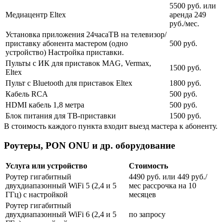
5500 руб. или
Медиацентр Eltex
аренда 249
руб./мес.
Установка приложения 24часаТВ на телевизор/
приставку абонента мастером (одно
500 руб.
устройство) Настройка приставки.
Пульты с ИК для приставок MAG, Vermax,
1500 руб.
Eltex
Пульт с Bluetooth для приставок Eltex
1800 руб.
Кабель RCA
500 руб.
HDMI кабель 1,8 метра
500 руб.
Блок питания для ТВ-приставки
1500 руб.
В стоимость каждого пункта входит выезд мастера к абоненту.
Роутеры, PON ONU и др. оборудование
Услуга или устройство
Стоимость
Роутер гигабитный
4490 руб. или 449 руб./
двухдиапазонный WiFi 5 (2,4 и 5
мес рассрочка на 10
ГГц) с настройкой
месяцев
Роутер гигабитный
двухдиапазонный WiFi 6 (2,4 и 5
по запросу