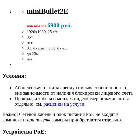
miniBullet2E
6900 руб.
или аналог
1920x1080, 25 к/c
85°
нет
0.1 Лк цвет | 0.01 Лк ч/б
до 25м
нет
Условия:
Абонентская плата за аренду списывается полностью,
вне зависимости от наличия блокировки лицевого счёта
Прокладка кабеля и монтаж видеокамер оплачиваются
отдельно, см.
расценки на услуги
Важно!
Сетевой кабель и блок питания PoE не входят в
комплект и
при покупке
камеры приобретаются отдельно.
Устройства PoE: