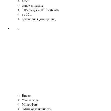
105°
есть + динамик
0.05 Лк цвет | 0.005 Лк ч/б
до 10м
договорная, для юр. лиц
Видео
Угол обзора
Микрофон
Мин. освещённость