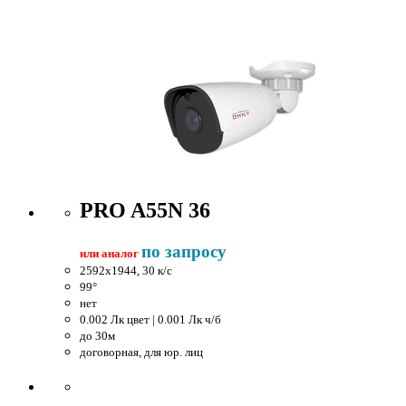
PRO A55N 36
по запросу
или аналог
2592x1944, 30 к/c
99°
нет
0.002 Лк цвет | 0.001 Лк ч/б
до 30м
договорная, для юр. лиц