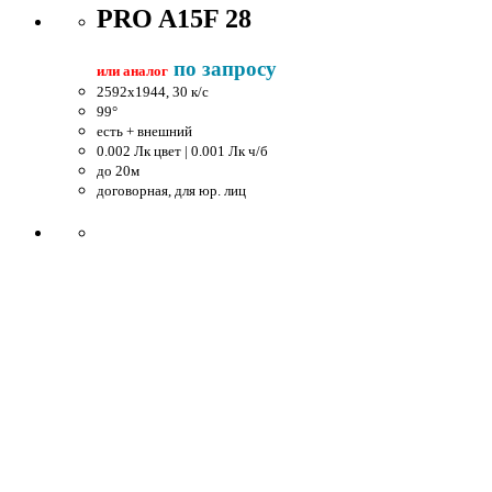
PRO A15F 28
по запросу
или аналог
2592x1944, 30 к/c
99°
есть + внешний
0.002 Лк цвет | 0.001 Лк ч/б
до 20м
договорная, для юр. лиц