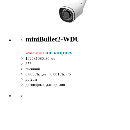
miniBullet2-WDU
по запросу
или аналог
1920x1080, 30 к/c
85°
внешний
0.005 Лк цвет | 0.001 Лк ч/б
до 25м
договорная, для юр. лиц