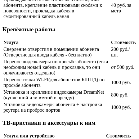
абонента, крепление пластиковыми скобами к
40 руб. за
поверхности, прокладка кабеля в
метр
смонтированный кабель-канал
Крепёжные работы
Услуга
Стоимость
Сверление отверстия в помещении абонента
200 руб./
(Отверстие для ввода кабеля - бесплатно)
шт.
Перенос видеокамеры по просьбе абонента (если
необходим новый кабель и прокладка, то они
от 500 руб.
оплачиваются отдельно)
Перенос точки WI-FI(для абонентов БШПД) по
1000 руб.
просьбе абонента
Установка и крепление видеокамеры DreamNet
800 руб.
(купленной или взятой в аренду)
Установка видеокамеры абонента + настройка
1000 руб.
роутера на проброс портов
ТВ-приставки и аксессуары к ним
Услуга или устройство
Стоимость