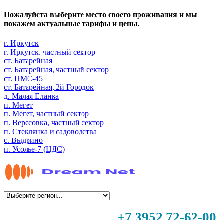
Пожалуйста выберите место своего проживания и мы
покажем актуальные тарифы и цены.
г. Иркутск
г. Иркутск, частный сектор
ст. Батарейная
ст. Батарейная, частный сектор
ст. ПМС-45
ст. Батарейная, 2й Городок
д. Малая Еланка
п. Мегет
п. Мегет, частный сектор
п. Вересовка, частный сектор
п. Стеклянка и садоводства
с. Выдрино
п. Усолье-7 (ЦДС)
+7 3952 72-62-00