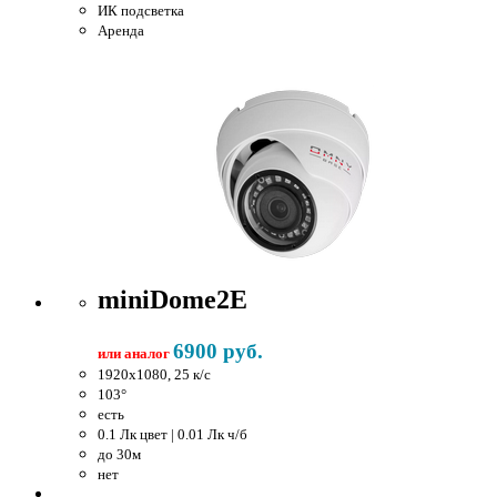
ИК подсветка
Аренда
miniDome2E
6900 руб.
или аналог
1920x1080, 25 к/c
103°
есть
0.1 Лк цвет | 0.01 Лк ч/б
до 30м
нет