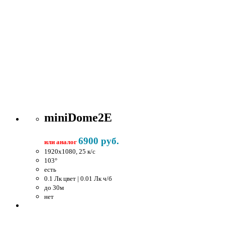
miniDome2E
6900 руб.
или аналог
1920x1080, 25 к/c
103°
есть
0.1 Лк цвет | 0.01 Лк ч/б
до 30м
нет