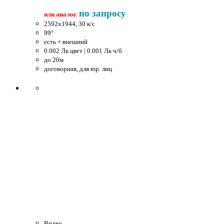
по запросу
или аналог
2592x1944, 30 к/c
99°
есть + внешний
0.002 Лк цвет | 0.001 Лк ч/б
до 20м
договорная, для юр. лиц
Видео