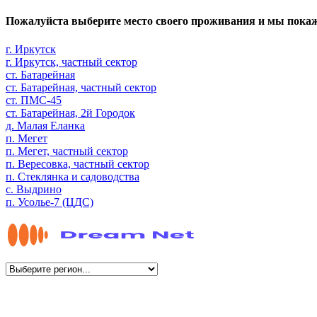
Пожалуйста выберите место своего проживания и мы пока
г. Иркутск
г. Иркутск, частный сектор
ст. Батарейная
ст. Батарейная, частный сектор
ст. ПМС-45
ст. Батарейная, 2й Городок
д. Малая Еланка
п. Мегет
п. Мегет, частный сектор
п. Вересовка, частный сектор
п. Стеклянка и садоводства
с. Выдрино
п. Усолье-7 (ЦДС)