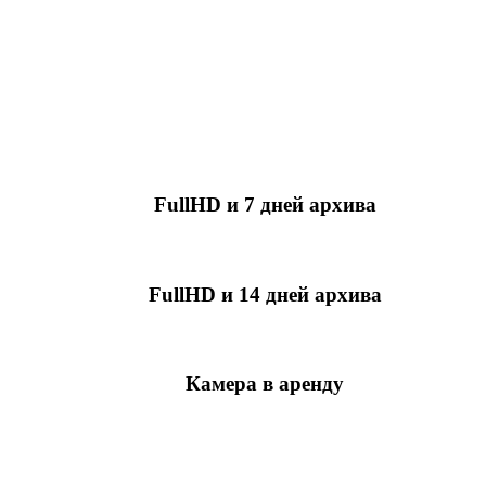
FullHD и 7 дней архива
349 руб./мес
за камеру
FullHD и 14 дней архива
499 руб./мес
за камеру
Камера в аренду
недоступно