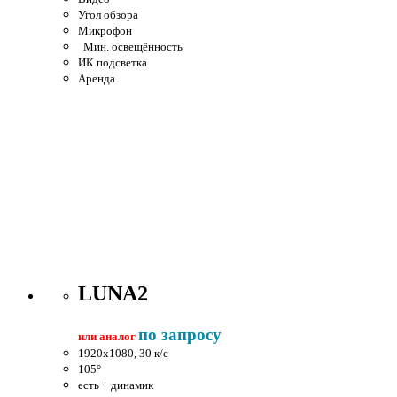
Угол обзора
Микрофон
Мин. освещённость
ИК подсветка
Аренда
LUNA2
по запросу
или аналог
1920x1080, 30 к/c
105°
есть + динамик