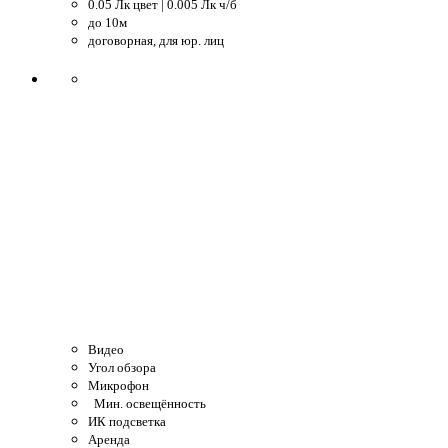
0.05 Лк цвет | 0.005 Лк ч/б
до 10м
договорная, для юр. лиц
Видео
Угол обзора
Микрофон
Мин. освещённость
ИК подсветка
Аренда