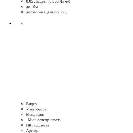
0.05 Лк цвет | 0.005 Лк ч/б
до 10м
договорная, для юр. лиц
Видео
Угол обзора
Микрофон
Мин. освещённость
ИК подсветка
Аренда