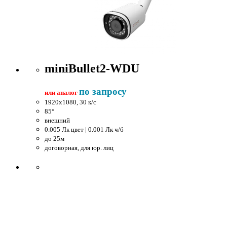
miniBullet2-WDU
по запросу
или аналог
1920x1080, 30 к/c
85°
внешний
0.005 Лк цвет | 0.001 Лк ч/б
до 25м
договорная, для юр. лиц