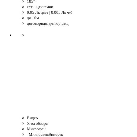
105°
есть + динамик
0.05 Лк цвет | 0.005 Лк ч/б
до 10м
договорная, для юр. лиц
Видео
Угол обзора
Микрофон
Мин. освещённость