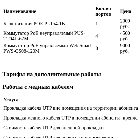
Кол-во
Наименование
Цена
портов
2000
Блок питания POE PI-154-1B
1
руб.
Коммутатор PoE неуправляемый PUS-
4500
4
TT04L-67M
руб.
Коммутатор PoE управляемый Web Smart
9000
8
PWS-CS08-120M
руб.
Тарифы на дополнительные работы
Работы с медным кабелем
Услуга
Прокладка кабеля UTP вне помещения на территории абонента 
Прокладка медного кабеля UTP в помещении абонента, крепле
Стоимость кабеля UTP для внешней прокладки
Стоимость кабеля UTP для прокладки в помещении