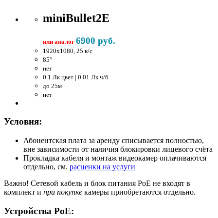
miniBullet2E
6900 руб.
или аналог
1920x1080, 25 к/c
85°
нет
0.1 Лк цвет | 0.01 Лк ч/б
до 25м
нет
Условия:
Абонентская плата за аренду списывается полностью,
вне зависимости от наличия блокировки лицевого счёта
Прокладка кабеля и монтаж видеокамер оплачиваются
отдельно, см.
расценки на услуги
Важно!
Сетевой кабель и блок питания PoE не входят в
комплект и
при покупке
камеры приобретаются отдельно.
Устройства PoE: