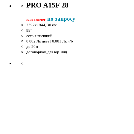
PRO A15F 28
по запросу
или аналог
2592x1944, 30 к/c
99°
есть + внешний
0.002 Лк цвет | 0.001 Лк ч/б
до 20м
договорная, для юр. лиц