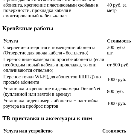
абонента, крепление пластиковыми скобами к
40 руб. за
поверхности, прокладка кабеля в
метр
смонтированный кабель-канал
Крепёжные работы
Услуга
Стоимость
Сверление отверстия в помещении абонента
200 руб./
(Отверстие для ввода кабеля - бесплатно)
шт.
Перенос видеокамеры по просьбе абонента (если
необходим новый кабель и прокладка, то они
от 500 руб.
оплачиваются отдельно)
Перенос точки WI-FI(для абонентов БШПД) по
1000 руб.
просьбе абонента
Установка и крепление видеокамеры DreamNet
800 руб.
(купленной или взятой в аренду)
Установка видеокамеры абонента + настройка
1000 руб.
роутера на проброс портов
ТВ-приставки и аксессуары к ним
Услуга или устройство
Стоимость