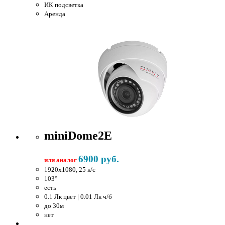
ИК подсветка
Аренда
miniDome2E
6900 руб.
или аналог
1920x1080, 25 к/c
103°
есть
0.1 Лк цвет | 0.01 Лк ч/б
до 30м
нет