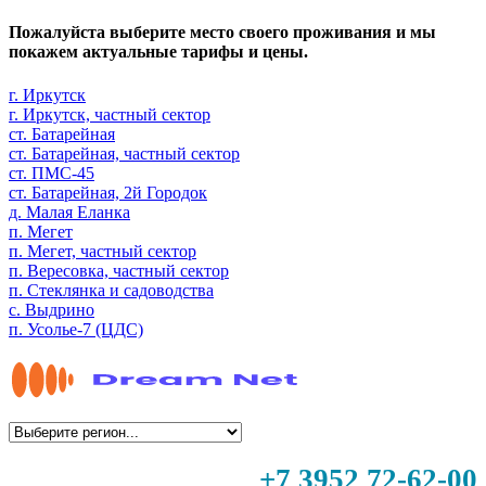
Пожалуйста выберите место своего проживания и мы
покажем актуальные тарифы и цены.
г. Иркутск
г. Иркутск, частный сектор
ст. Батарейная
ст. Батарейная, частный сектор
ст. ПМС-45
ст. Батарейная, 2й Городок
д. Малая Еланка
п. Мегет
п. Мегет, частный сектор
п. Вересовка, частный сектор
п. Стеклянка и садоводства
с. Выдрино
п. Усолье-7 (ЦДС)
+7 3952 72-62-00