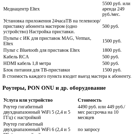
5500 руб. или
Медиацентр Eltex
аренда 249
руб./мес.
Установка приложения 24часаТВ на телевизор/
приставку абонента мастером (одно
500 руб.
устройство) Настройка приставки.
Пульты с ИК для приставок MAG, Vermax,
1500 руб.
Eltex
Пульт с Bluetooth для приставок Eltex
1800 руб.
Кабель RCA
500 руб.
HDMI кабель 1,8 метра
500 руб.
Блок питания для ТВ-приставки
1500 руб.
В стоимость каждого пункта входит выезд мастера к абоненту.
Роутеры, PON ONU и др. оборудование
Услуга или устройство
Стоимость
Роутер гигабитный
4490 руб. или 449 руб./
двухдиапазонный WiFi 5 (2,4 и 5
мес рассрочка на 10
ГГц) с настройкой
месяцев
Роутер гигабитный
двухдиапазонный WiFi 6 (2,4 и 5
по запросу