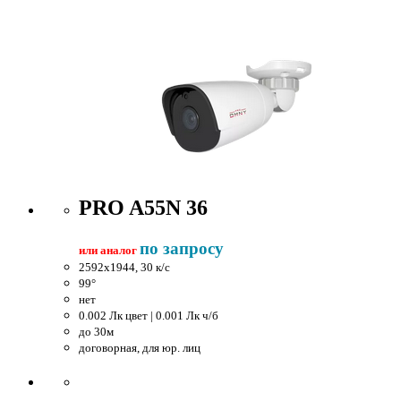
PRO A55N 36
по запросу
или аналог
2592x1944, 30 к/c
99°
нет
0.002 Лк цвет | 0.001 Лк ч/б
до 30м
договорная, для юр. лиц