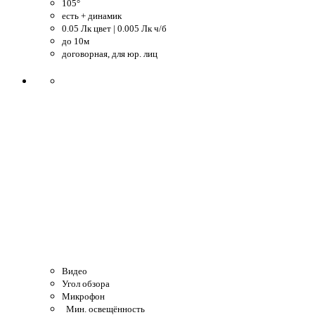
105°
есть + динамик
0.05 Лк цвет | 0.005 Лк ч/б
до 10м
договорная, для юр. лиц
Видео
Угол обзора
Микрофон
Мин. освещённость