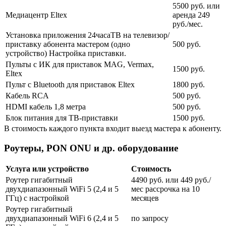
5500 руб. или
Медиацентр Eltex
аренда 249
руб./мес.
Установка приложения 24часаТВ на телевизор/
приставку абонента мастером (одно
500 руб.
устройство) Настройка приставки.
Пульты с ИК для приставок MAG, Vermax,
1500 руб.
Eltex
Пульт с Bluetooth для приставок Eltex
1800 руб.
Кабель RCA
500 руб.
HDMI кабель 1,8 метра
500 руб.
Блок питания для ТВ-приставки
1500 руб.
В стоимость каждого пункта входит выезд мастера к абоненту.
Роутеры, PON ONU и др. оборудование
Услуга или устройство
Стоимость
Роутер гигабитный
4490 руб. или 449 руб./
двухдиапазонный WiFi 5 (2,4 и 5
мес рассрочка на 10
ГГц) с настройкой
месяцев
Роутер гигабитный
двухдиапазонный WiFi 6 (2,4 и 5
по запросу