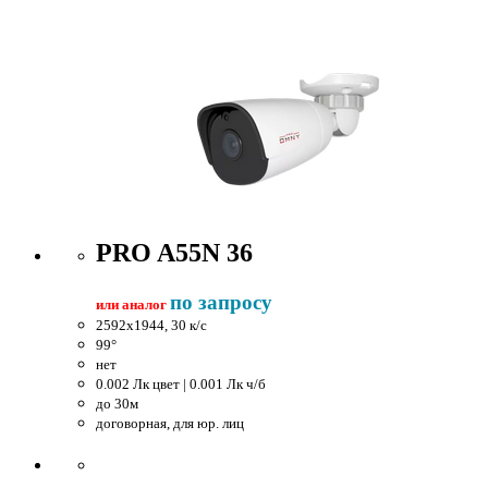
PRO A55N 36
по запросу
или аналог
2592x1944, 30 к/c
99°
нет
0.002 Лк цвет | 0.001 Лк ч/б
до 30м
договорная, для юр. лиц