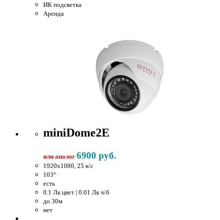
ИК подсветка
Аренда
miniDome2E
6900 руб.
или аналог
1920x1080, 25 к/c
103°
есть
0.1 Лк цвет | 0.01 Лк ч/б
до 30м
нет