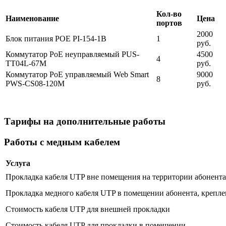
Кол-во
Наименование
Цена
портов
2000
Блок питания POE PI-154-1B
1
руб.
Коммутатор PoE неуправляемый PUS-
4500
4
TT04L-67M
руб.
Коммутатор PoE управляемый Web Smart
9000
8
PWS-CS08-120M
руб.
Тарифы на дополнительные работы
Работы с медным кабелем
Услуга
Прокладка кабеля UTP вне помещения на территории абонента 
Прокладка медного кабеля UTP в помещении абонента, крепле
Стоимость кабеля UTP для внешней прокладки
Стоимость кабеля UTP для прокладки в помещении