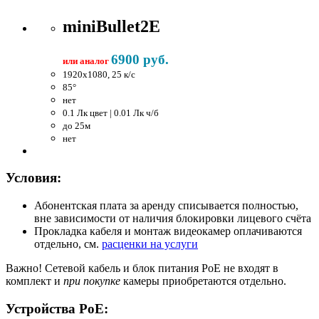
miniBullet2E
6900 руб.
или аналог
1920x1080, 25 к/c
85°
нет
0.1 Лк цвет | 0.01 Лк ч/б
до 25м
нет
Условия:
Абонентская плата за аренду списывается полностью,
вне зависимости от наличия блокировки лицевого счёта
Прокладка кабеля и монтаж видеокамер оплачиваются
отдельно, см.
расценки на услуги
Важно!
Сетевой кабель и блок питания PoE не входят в
комплект и
при покупке
камеры приобретаются отдельно.
Устройства PoE: