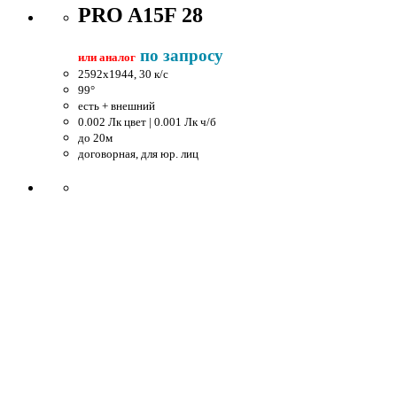
PRO A15F 28
по запросу
или аналог
2592x1944, 30 к/c
99°
есть + внешний
0.002 Лк цвет | 0.001 Лк ч/б
до 20м
договорная, для юр. лиц