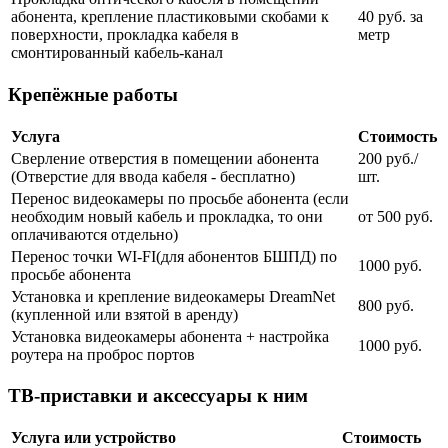
абонента, крепление пластиковыми скобами к
40 руб. за
поверхности, прокладка кабеля в
метр
смонтированный кабель-канал
Крепёжные работы
Услуга
Стоимость
Сверление отверстия в помещении абонента
200 руб./
(Отверстие для ввода кабеля - бесплатно)
шт.
Перенос видеокамеры по просьбе абонента (если
необходим новый кабель и прокладка, то они
от 500 руб.
оплачиваются отдельно)
Перенос точки WI-FI(для абонентов БШПД) по
1000 руб.
просьбе абонента
Установка и крепление видеокамеры DreamNet
800 руб.
(купленной или взятой в аренду)
Установка видеокамеры абонента + настройка
1000 руб.
роутера на проброс портов
ТВ-приставки и аксессуары к ним
Услуга или устройство
Стоимость