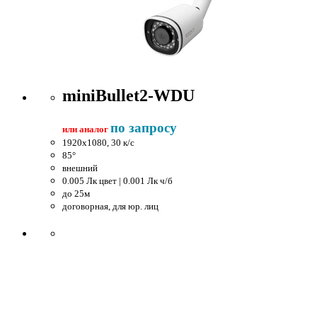
miniBullet2-WDU
по запросу
или аналог
1920x1080, 30 к/c
85°
внешний
0.005 Лк цвет | 0.001 Лк ч/б
до 25м
договорная, для юр. лиц