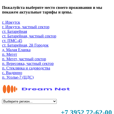
Пожалуйста выберите место своего проживания и мы
покажем актуальные тарифы и цены.
г. Иркутск
г. Иркутск, частный сектор
ст. Батарейная
ст. Батарейная, частный сектор
ст. ПМС-45
ст. Батарейная, 2й Городок
д. Малая Еланка
п. Мегет
п. Мегет, частный сектор
п. Вересовка, частный сектор
п. Стеклянка и садоводства
с. Выдрино
п. Усолье-7 (ЦДС)
+7 3952 72-62-00