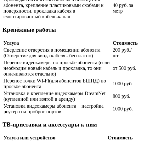
абонента, крепление пластиковыми скобами к
40 руб. за
поверхности, прокладка кабеля в
метр
смонтированный кабель-канал
Крепёжные работы
Услуга
Стоимость
Сверление отверстия в помещении абонента
200 руб./
(Отверстие для ввода кабеля - бесплатно)
шт.
Перенос видеокамеры по просьбе абонента (если
необходим новый кабель и прокладка, то они
от 500 руб.
оплачиваются отдельно)
Перенос точки WI-FI(для абонентов БШПД) по
1000 руб.
просьбе абонента
Установка и крепление видеокамеры DreamNet
800 руб.
(купленной или взятой в аренду)
Установка видеокамеры абонента + настройка
1000 руб.
роутера на проброс портов
ТВ-приставки и аксессуары к ним
Услуга или устройство
Стоимость