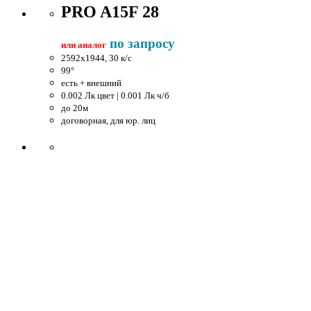
PRO A15F 28
по запросу
или аналог
2592x1944, 30 к/c
99°
есть + внешний
0.002 Лк цвет | 0.001 Лк ч/б
до 20м
договорная, для юр. лиц