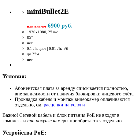
miniBullet2E
6900 руб.
или аналог
1920x1080, 25 к/c
85°
нет
0.1 Лк цвет | 0.01 Лк ч/б
до 25м
нет
Условия:
Абонентская плата за аренду списывается полностью,
вне зависимости от наличия блокировки лицевого счёта
Прокладка кабеля и монтаж видеокамер оплачиваются
отдельно, см.
расценки на услуги
Важно!
Сетевой кабель и блок питания PoE не входят в
комплект и
при покупке
камеры приобретаются отдельно.
Устройства PoE: