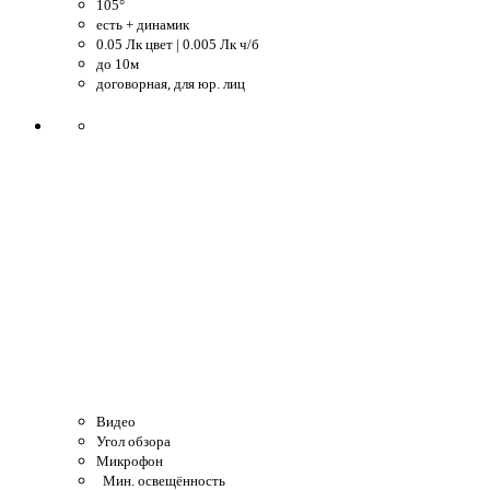
105°
есть + динамик
0.05 Лк цвет | 0.005 Лк ч/б
до 10м
договорная, для юр. лиц
Видео
Угол обзора
Микрофон
Мин. освещённость