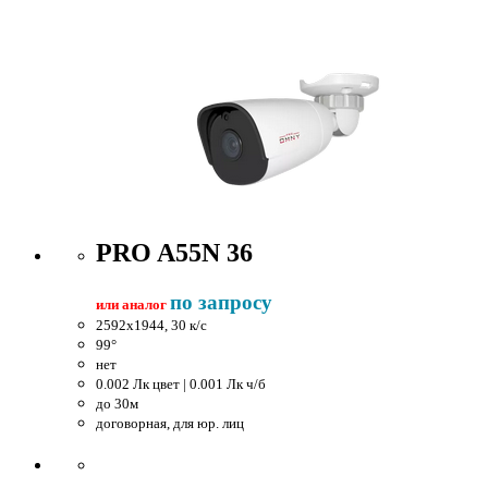
PRO A55N 36
по запросу
или аналог
2592x1944, 30 к/c
99°
нет
0.002 Лк цвет | 0.001 Лк ч/б
до 30м
договорная, для юр. лиц