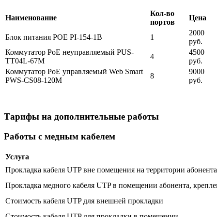
Кол-во
Наименование
Цена
портов
2000
Блок питания POE PI-154-1B
1
руб.
Коммутатор PoE неуправляемый PUS-
4500
4
TT04L-67M
руб.
Коммутатор PoE управляемый Web Smart
9000
8
PWS-CS08-120M
руб.
Тарифы на дополнительные работы
Работы с медным кабелем
Услуга
Прокладка кабеля UTP вне помещения на территории абонента 
Прокладка медного кабеля UTP в помещении абонента, крепле
Стоимость кабеля UTP для внешней прокладки
Стоимость кабеля UTP для прокладки в помещении