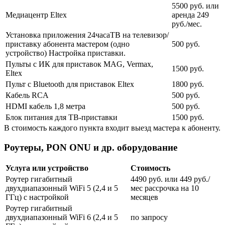
5500 руб. или
Медиацентр Eltex
аренда 249
руб./мес.
Установка приложения 24часаТВ на телевизор/
приставку абонента мастером (одно
500 руб.
устройство) Настройка приставки.
Пульты с ИК для приставок MAG, Vermax,
1500 руб.
Eltex
Пульт с Bluetooth для приставок Eltex
1800 руб.
Кабель RCA
500 руб.
HDMI кабель 1,8 метра
500 руб.
Блок питания для ТВ-приставки
1500 руб.
В стоимость каждого пункта входит выезд мастера к абоненту.
Роутеры, PON ONU и др. оборудование
Услуга или устройство
Стоимость
Роутер гигабитный
4490 руб. или 449 руб./
двухдиапазонный WiFi 5 (2,4 и 5
мес рассрочка на 10
ГГц) с настройкой
месяцев
Роутер гигабитный
двухдиапазонный WiFi 6 (2,4 и 5
по запросу