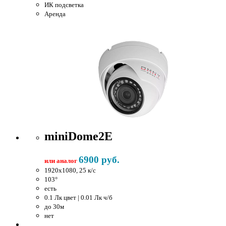
ИК подсветка
Аренда
miniDome2E
6900 руб.
или аналог
1920x1080, 25 к/c
103°
есть
0.1 Лк цвет | 0.01 Лк ч/б
до 30м
нет