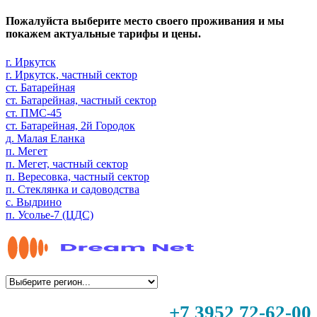
Пожалуйста выберите место своего проживания и мы
покажем актуальные тарифы и цены.
г. Иркутск
г. Иркутск, частный сектор
ст. Батарейная
ст. Батарейная, частный сектор
ст. ПМС-45
ст. Батарейная, 2й Городок
д. Малая Еланка
п. Мегет
п. Мегет, частный сектор
п. Вересовка, частный сектор
п. Стеклянка и садоводства
с. Выдрино
п. Усолье-7 (ЦДС)
+7 3952 72-62-00