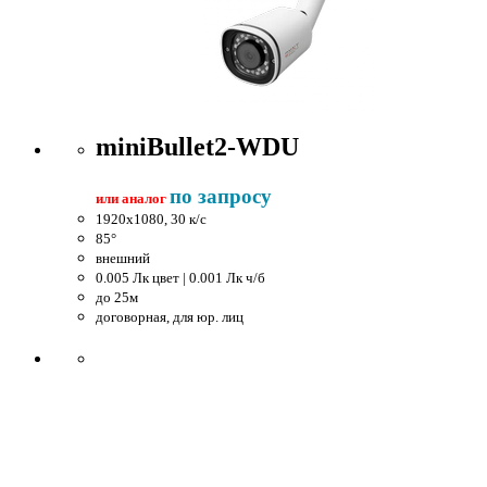
miniBullet2-WDU
по запросу
или аналог
1920x1080, 30 к/c
85°
внешний
0.005 Лк цвет | 0.001 Лк ч/б
до 25м
договорная, для юр. лиц