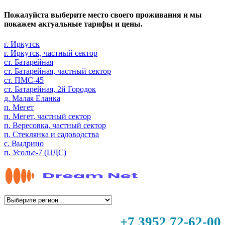
Пожалуйста выберите место своего проживания и мы
покажем актуальные тарифы и цены.
г. Иркутск
г. Иркутск, частный сектор
ст. Батарейная
ст. Батарейная, частный сектор
ст. ПМС-45
ст. Батарейная, 2й Городок
д. Малая Еланка
п. Мегет
п. Мегет, частный сектор
п. Вересовка, частный сектор
п. Стеклянка и садоводства
с. Выдрино
п. Усолье-7 (ЦДС)
+7 3952 72-62-00