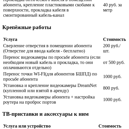
абонента, крепление пластиковыми скобами к
40 руб. за
поверхности, прокладка кабеля в
метр
смонтированный кабель-канал
Крепёжные работы
Услуга
Стоимость
Сверление отверстия в помещении абонента
200 руб./
(Отверстие для ввода кабеля - бесплатно)
шт.
Перенос видеокамеры по просьбе абонента (если
необходим новый кабель и прокладка, то они
от 500 руб.
оплачиваются отдельно)
Перенос точки WI-FI(для абонентов БШПД) по
1000 руб.
просьбе абонента
Установка и крепление видеокамеры DreamNet
800 руб.
(купленной или взятой в аренду)
Установка видеокамеры абонента + настройка
1000 руб.
роутера на проброс портов
ТВ-приставки и аксессуары к ним
Услуга или устройство
Стоимость