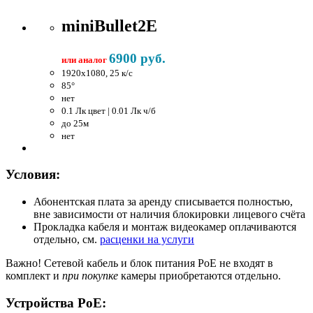
miniBullet2E
6900 руб.
или аналог
1920x1080, 25 к/c
85°
нет
0.1 Лк цвет | 0.01 Лк ч/б
до 25м
нет
Условия:
Абонентская плата за аренду списывается полностью,
вне зависимости от наличия блокировки лицевого счёта
Прокладка кабеля и монтаж видеокамер оплачиваются
отдельно, см.
расценки на услуги
Важно!
Сетевой кабель и блок питания PoE не входят в
комплект и
при покупке
камеры приобретаются отдельно.
Устройства PoE: