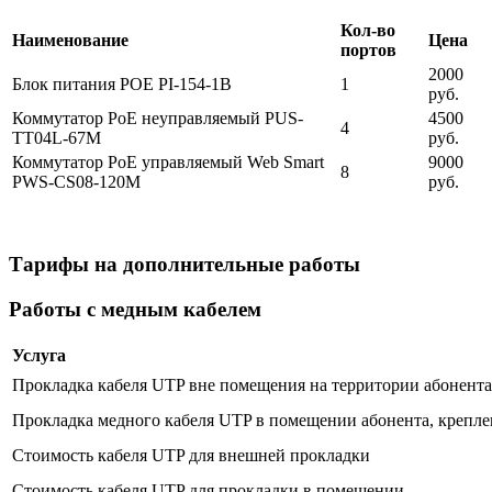
Кол-во
Наименование
Цена
портов
2000
Блок питания POE PI-154-1B
1
руб.
Коммутатор PoE неуправляемый PUS-
4500
4
TT04L-67M
руб.
Коммутатор PoE управляемый Web Smart
9000
8
PWS-CS08-120M
руб.
Тарифы на дополнительные работы
Работы с медным кабелем
Услуга
Прокладка кабеля UTP вне помещения на территории абонента 
Прокладка медного кабеля UTP в помещении абонента, крепле
Стоимость кабеля UTP для внешней прокладки
Стоимость кабеля UTP для прокладки в помещении