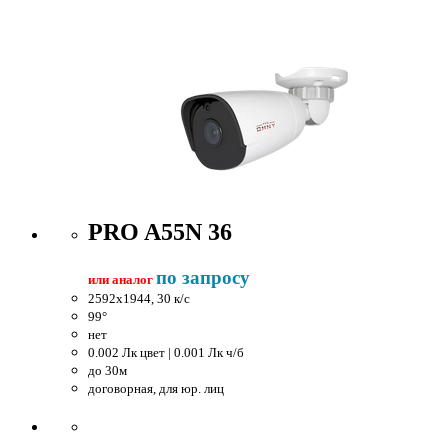
PRO A55N 36
по запросу
или аналог
2592x1944, 30 к/c
99°
нет
0.002 Лк цвет | 0.001 Лк ч/б
до 30м
договорная, для юр. лиц