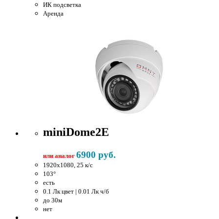
ИК подсветка
Аренда
miniDome2E
6900 руб.
или аналог
1920x1080, 25 к/c
103°
есть
0.1 Лк цвет | 0.01 Лк ч/б
до 30м
нет