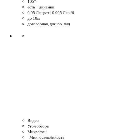
105°
есть + динамик
0.05 Лк цвет | 0.005 Лк ч/б
до 10м
договорная, для юр. лиц
Видео
Угол обзора
Микрофон
Мин. освещённость