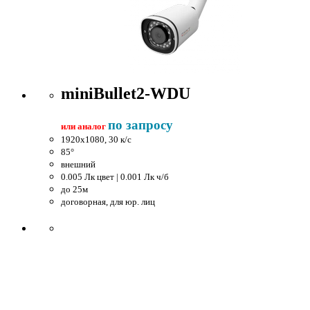
miniBullet2-WDU
по запросу
или аналог
1920x1080, 30 к/c
85°
внешний
0.005 Лк цвет | 0.001 Лк ч/б
до 25м
договорная, для юр. лиц