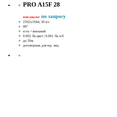
PRO A15F 28
по запросу
или аналог
2592x1944, 30 к/c
99°
есть + внешний
0.002 Лк цвет | 0.001 Лк ч/б
до 20м
договорная, для юр. лиц