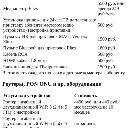
5500 руб. или
Медиацентр Eltex
аренда 249
руб./мес.
Установка приложения 24часаТВ на телевизор/
приставку абонента мастером (одно
500 руб.
устройство) Настройка приставки.
Пульты с ИК для приставок MAG, Vermax,
1500 руб.
Eltex
Пульт с Bluetooth для приставок Eltex
1800 руб.
Кабель RCA
500 руб.
HDMI кабель 1,8 метра
500 руб.
Блок питания для ТВ-приставки
1500 руб.
В стоимость каждого пункта входит выезд мастера к абоненту.
Роутеры, PON ONU и др. оборудование
Услуга или устройство
Стоимость
Роутер гигабитный
4490 руб. или 449 руб./
двухдиапазонный WiFi 5 (2,4 и 5
мес рассрочка на 10
ГГц) с настройкой
месяцев
Роутер гигабитный
двухдиапазонный WiFi 6 (2,4 и 5
по запросу