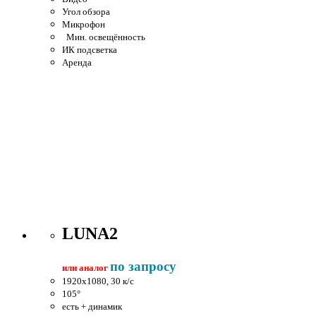
Угол обзора
Микрофон
Мин. освещённость
ИК подсветка
Аренда
LUNA2
по запросу
или аналог
1920x1080, 30 к/c
105°
есть + динамик