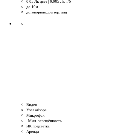
0.05 Лк цвет | 0.005 Лк ч/б
до 10м
договорная, для юр. лиц
Видео
Угол обзора
Микрофон
Мин. освещённость
ИК подсветка
Аренда