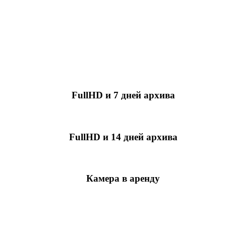
FullHD и 7 дней архива
349 руб./мес
за камеру
FullHD и 14 дней архива
499 руб./мес
за камеру
Камера в аренду
недоступно