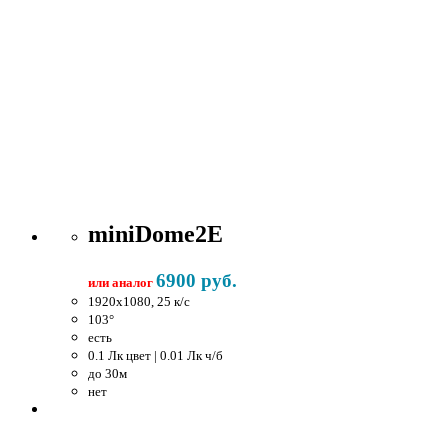
miniDome2E
6900 руб.
или аналог
1920x1080, 25 к/c
103°
есть
0.1 Лк цвет | 0.01 Лк ч/б
до 30м
нет