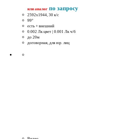
по запросу
или аналог
2592x1944, 30 к/c
99°
есть + внешний
0.002 Лк цвет | 0.001 Лк ч/б
до 20м
договорная, для юр. лиц
Видео