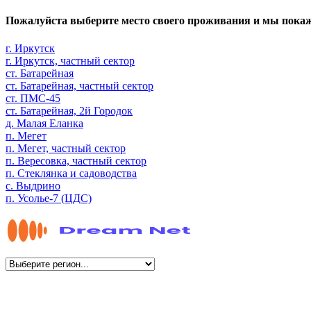
Пожалуйста выберите место своего проживания и мы пока
г. Иркутск
г. Иркутск, частный сектор
ст. Батарейная
ст. Батарейная, частный сектор
ст. ПМС-45
ст. Батарейная, 2й Городок
д. Малая Еланка
п. Мегет
п. Мегет, частный сектор
п. Вересовка, частный сектор
п. Стеклянка и садоводства
с. Выдрино
п. Усолье-7 (ЦДС)