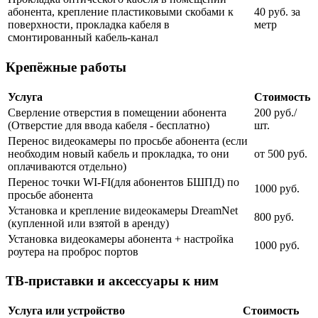
абонента, крепление пластиковыми скобами к
40 руб. за
поверхности, прокладка кабеля в
метр
смонтированный кабель-канал
Крепёжные работы
Услуга
Стоимость
Сверление отверстия в помещении абонента
200 руб./
(Отверстие для ввода кабеля - бесплатно)
шт.
Перенос видеокамеры по просьбе абонента (если
необходим новый кабель и прокладка, то они
от 500 руб.
оплачиваются отдельно)
Перенос точки WI-FI(для абонентов БШПД) по
1000 руб.
просьбе абонента
Установка и крепление видеокамеры DreamNet
800 руб.
(купленной или взятой в аренду)
Установка видеокамеры абонента + настройка
1000 руб.
роутера на проброс портов
ТВ-приставки и аксессуары к ним
Услуга или устройство
Стоимость