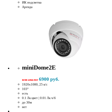
ИК подсветка
Аренда
miniDome2E
6900 руб.
или аналог
1920x1080, 25 к/c
103°
есть
0.1 Лк цвет | 0.01 Лк ч/б
до 30м
нет