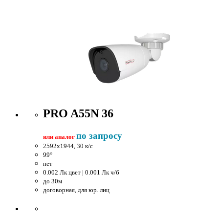
PRO A55N 36
по запросу
или аналог
2592x1944, 30 к/c
99°
нет
0.002 Лк цвет | 0.001 Лк ч/б
до 30м
договорная, для юр. лиц