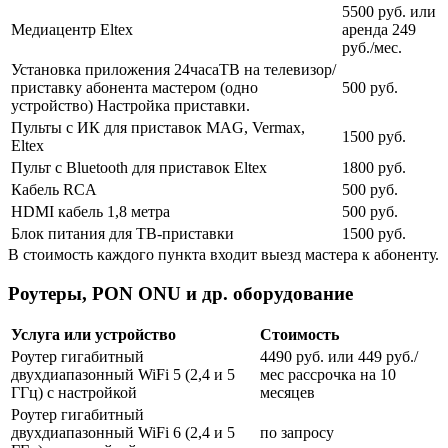
5500 руб. или
Медиацентр Eltex
аренда 249
руб./мес.
Установка приложения 24часаТВ на телевизор/
приставку абонента мастером (одно
500 руб.
устройство) Настройка приставки.
Пульты с ИК для приставок MAG, Vermax,
1500 руб.
Eltex
Пульт с Bluetooth для приставок Eltex
1800 руб.
Кабель RCA
500 руб.
HDMI кабель 1,8 метра
500 руб.
Блок питания для ТВ-приставки
1500 руб.
В стоимость каждого пункта входит выезд мастера к абоненту.
Роутеры, PON ONU и др. оборудование
Услуга или устройство
Стоимость
Роутер гигабитный
4490 руб. или 449 руб./
двухдиапазонный WiFi 5 (2,4 и 5
мес рассрочка на 10
ГГц) с настройкой
месяцев
Роутер гигабитный
двухдиапазонный WiFi 6 (2,4 и 5
по запросу