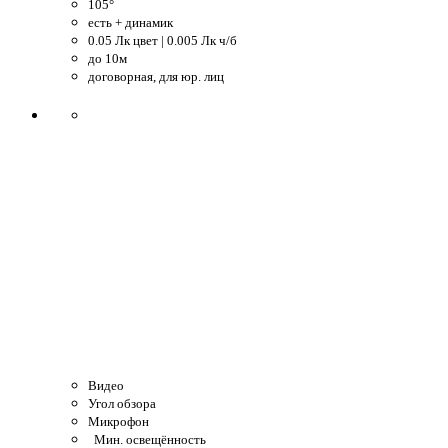
105°
есть + динамик
0.05 Лк цвет | 0.005 Лк ч/б
до 10м
договорная, для юр. лиц
Видео
Угол обзора
Микрофон
Мин. освещённость