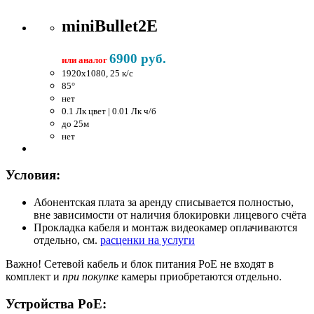
miniBullet2E
6900 руб.
или аналог
1920x1080, 25 к/c
85°
нет
0.1 Лк цвет | 0.01 Лк ч/б
до 25м
нет
Условия:
Абонентская плата за аренду списывается полностью,
вне зависимости от наличия блокировки лицевого счёта
Прокладка кабеля и монтаж видеокамер оплачиваются
отдельно, см.
расценки на услуги
Важно!
Сетевой кабель и блок питания PoE не входят в
комплект и
при покупке
камеры приобретаются отдельно.
Устройства PoE: