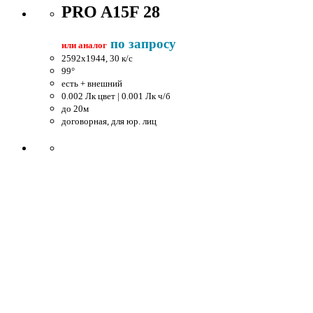
PRO A15F 28
по запросу
или аналог
2592x1944, 30 к/c
99°
есть + внешний
0.002 Лк цвет | 0.001 Лк ч/б
до 20м
договорная, для юр. лиц