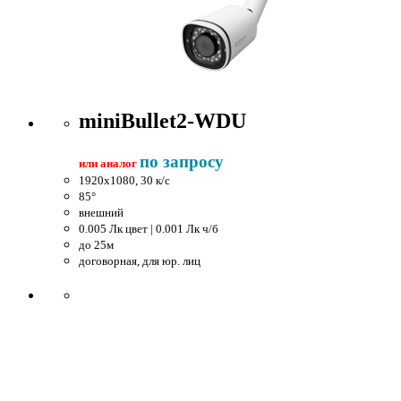
miniBullet2-WDU
по запросу
или аналог
1920x1080, 30 к/c
85°
внешний
0.005 Лк цвет | 0.001 Лк ч/б
до 25м
договорная, для юр. лиц