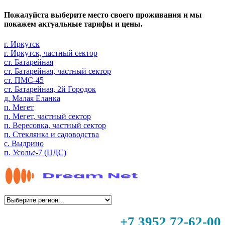
Пожалуйста выберите место своего проживания и мы
покажем актуальные тарифы и цены.
г. Иркутск
г. Иркутск, частный сектор
ст. Батарейная
ст. Батарейная, частный сектор
ст. ПМС-45
ст. Батарейная, 2й Городок
д. Малая Еланка
п. Мегет
п. Мегет, частный сектор
п. Вересовка, частный сектор
п. Стеклянка и садоводства
с. Выдрино
п. Усолье-7 (ЦДС)
+7 3952 72-62-00