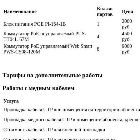
Кол-во
Наименование
Цена
портов
2000
Блок питания POE PI-154-1B
1
руб.
Коммутатор PoE неуправляемый PUS-
4500
4
TT04L-67M
руб.
Коммутатор PoE управляемый Web Smart
9000
8
PWS-CS08-120M
руб.
Тарифы на дополнительные работы
Работы с медным кабелем
Услуга
Прокладка кабеля UTP вне помещения на территории абонента 
Прокладка медного кабеля UTP в помещении абонента, крепле
Стоимость кабеля UTP для внешней прокладки
Стоимость кабеля UTP для прокладки в помещении