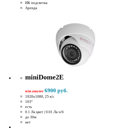
ИК подсветка
Аренда
miniDome2E
6900 руб.
или аналог
1920x1080, 25 к/c
103°
есть
0.1 Лк цвет | 0.01 Лк ч/б
до 30м
нет