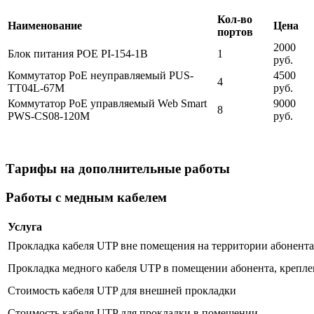
Кол-во
Наименование
Цена
портов
2000
Блок питания POE PI-154-1B
1
руб.
Коммутатор PoE неуправляемый PUS-
4500
4
TT04L-67M
руб.
Коммутатор PoE управляемый Web Smart
9000
8
PWS-CS08-120M
руб.
Тарифы на дополнительные работы
Работы с медным кабелем
Услуга
Прокладка кабеля UTP вне помещения на территории абонента 
Прокладка медного кабеля UTP в помещении абонента, крепле
Стоимость кабеля UTP для внешней прокладки
Стоимость кабеля UTP для прокладки в помещении