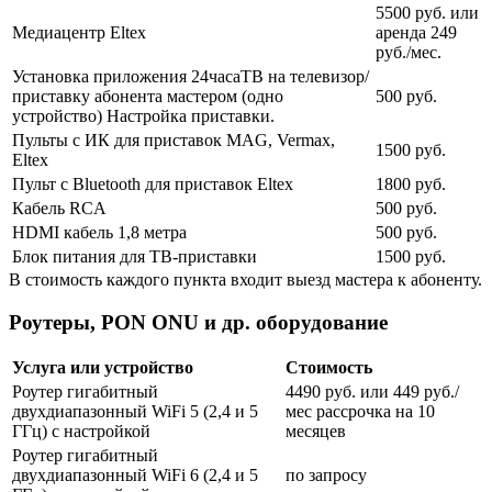
5500 руб. или
Медиацентр Eltex
аренда 249
руб./мес.
Установка приложения 24часаТВ на телевизор/
приставку абонента мастером (одно
500 руб.
устройство) Настройка приставки.
Пульты с ИК для приставок MAG, Vermax,
1500 руб.
Eltex
Пульт с Bluetooth для приставок Eltex
1800 руб.
Кабель RCA
500 руб.
HDMI кабель 1,8 метра
500 руб.
Блок питания для ТВ-приставки
1500 руб.
В стоимость каждого пункта входит выезд мастера к абоненту.
Роутеры, PON ONU и др. оборудование
Услуга или устройство
Стоимость
Роутер гигабитный
4490 руб. или 449 руб./
двухдиапазонный WiFi 5 (2,4 и 5
мес рассрочка на 10
ГГц) с настройкой
месяцев
Роутер гигабитный
двухдиапазонный WiFi 6 (2,4 и 5
по запросу