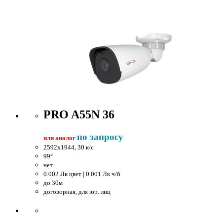
PRO A55N 36
по запросу
или аналог
2592x1944, 30 к/c
99°
нет
0.002 Лк цвет | 0.001 Лк ч/б
до 30м
договорная, для юр. лиц