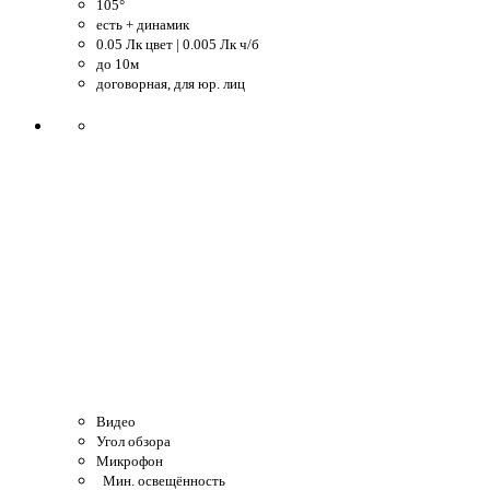
105°
есть + динамик
0.05 Лк цвет | 0.005 Лк ч/б
до 10м
договорная, для юр. лиц
Видео
Угол обзора
Микрофон
Мин. освещённость