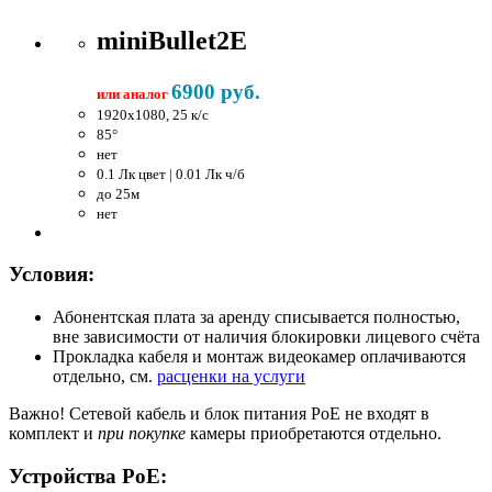
miniBullet2E
6900 руб.
или аналог
1920x1080, 25 к/c
85°
нет
0.1 Лк цвет | 0.01 Лк ч/б
до 25м
нет
Условия:
Абонентская плата за аренду списывается полностью,
вне зависимости от наличия блокировки лицевого счёта
Прокладка кабеля и монтаж видеокамер оплачиваются
отдельно, см.
расценки на услуги
Важно!
Сетевой кабель и блок питания PoE не входят в
комплект и
при покупке
камеры приобретаются отдельно.
Устройства PoE: