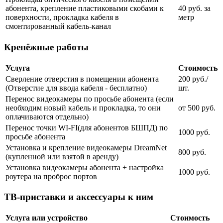
абонента, крепление пластиковыми скобами к
40 руб. за
поверхности, прокладка кабеля в
метр
смонтированный кабель-канал
Крепёжные работы
Услуга
Стоимость
Сверление отверстия в помещении абонента
200 руб./
(Отверстие для ввода кабеля - бесплатно)
шт.
Перенос видеокамеры по просьбе абонента (если
необходим новый кабель и прокладка, то они
от 500 руб.
оплачиваются отдельно)
Перенос точки WI-FI(для абонентов БШПД) по
1000 руб.
просьбе абонента
Установка и крепление видеокамеры DreamNet
800 руб.
(купленной или взятой в аренду)
Установка видеокамеры абонента + настройка
1000 руб.
роутера на проброс портов
ТВ-приставки и аксессуары к ним
Услуга или устройство
Стоимость