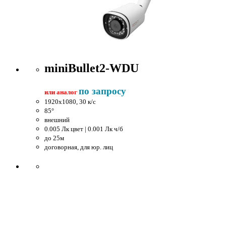
miniBullet2-WDU
по запросу
или аналог
1920x1080, 30 к/c
85°
внешний
0.005 Лк цвет | 0.001 Лк ч/б
до 25м
договорная, для юр. лиц