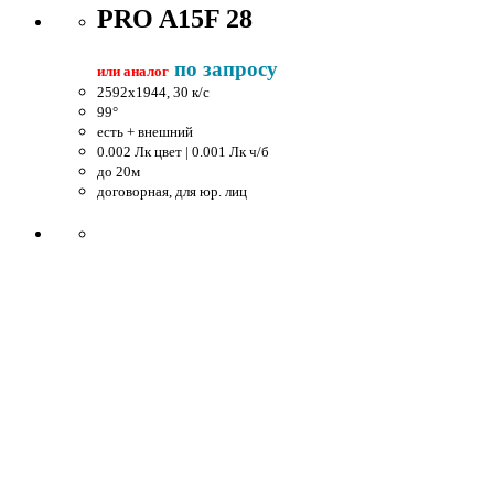
PRO A15F 28
по запросу
или аналог
2592x1944, 30 к/c
99°
есть + внешний
0.002 Лк цвет | 0.001 Лк ч/б
до 20м
договорная, для юр. лиц