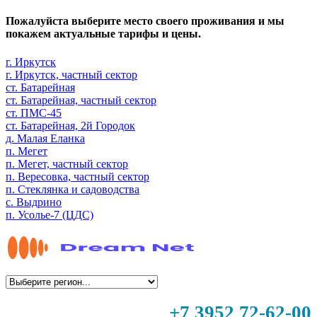
Пожалуйста выберите место своего проживания и мы
покажем актуальные тарифы и цены.
г. Иркутск
г. Иркутск, частный сектор
ст. Батарейная
ст. Батарейная, частный сектор
ст. ПМС-45
ст. Батарейная, 2й Городок
д. Малая Еланка
п. Мегет
п. Мегет, частный сектор
п. Вересовка, частный сектор
п. Стеклянка и садоводства
с. Выдрино
п. Усолье-7 (ЦДС)
+7 3952 72-62-00