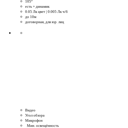
105°
есть + динамик
0.05 Лк цвет | 0.005 Лк ч/б
до 10м
договорная, для юр. лиц
Видео
Угол обзора
Микрофон
Мин. освещённость