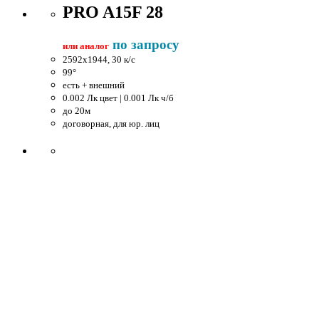
PRO A15F 28
по запросу
или аналог
2592x1944, 30 к/c
99°
есть + внешний
0.002 Лк цвет | 0.001 Лк ч/б
до 20м
договорная, для юр. лиц