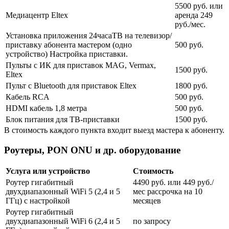
5500 руб. или
Медиацентр Eltex
аренда 249
руб./мес.
Установка приложения 24часаТВ на телевизор/
приставку абонента мастером (одно
500 руб.
устройство) Настройка приставки.
Пульты с ИК для приставок MAG, Vermax,
1500 руб.
Eltex
Пульт с Bluetooth для приставок Eltex
1800 руб.
Кабель RCA
500 руб.
HDMI кабель 1,8 метра
500 руб.
Блок питания для ТВ-приставки
1500 руб.
В стоимость каждого пункта входит выезд мастера к абоненту.
Роутеры, PON ONU и др. оборудование
Услуга или устройство
Стоимость
Роутер гигабитный
4490 руб. или 449 руб./
двухдиапазонный WiFi 5 (2,4 и 5
мес рассрочка на 10
ГГц) с настройкой
месяцев
Роутер гигабитный
двухдиапазонный WiFi 6 (2,4 и 5
по запросу