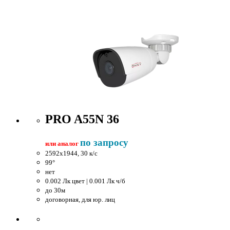
PRO A55N 36
по запросу
или аналог
2592x1944, 30 к/c
99°
нет
0.002 Лк цвет | 0.001 Лк ч/б
до 30м
договорная, для юр. лиц