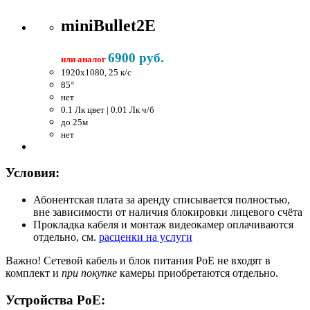
miniBullet2E
6900 руб.
или аналог
1920x1080, 25 к/c
85°
нет
0.1 Лк цвет | 0.01 Лк ч/б
до 25м
нет
Условия:
Абонентская плата за аренду списывается полностью,
вне зависимости от наличия блокировки лицевого счёта
Прокладка кабеля и монтаж видеокамер оплачиваются
отдельно, см.
расценки на услуги
Важно!
Сетевой кабель и блок питания PoE не входят в
комплект и
при покупке
камеры приобретаются отдельно.
Устройства PoE: