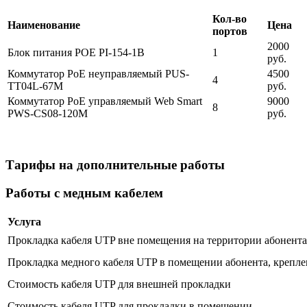
Кол-во
Наименование
Цена
портов
2000
Блок питания POE PI-154-1B
1
руб.
Коммутатор PoE неуправляемый PUS-
4500
4
TT04L-67M
руб.
Коммутатор PoE управляемый Web Smart
9000
8
PWS-CS08-120M
руб.
Тарифы на дополнительные работы
Работы с медным кабелем
Услуга
Прокладка кабеля UTP вне помещения на территории абонента 
Прокладка медного кабеля UTP в помещении абонента, крепле
Стоимость кабеля UTP для внешней прокладки
Стоимость кабеля UTP для прокладки в помещении