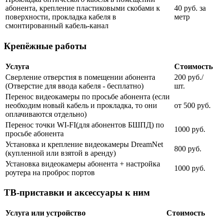
абонента, крепление пластиковыми скобами к
40 руб. за
поверхности, прокладка кабеля в
метр
смонтированный кабель-канал
Крепёжные работы
Услуга
Стоимость
Сверление отверстия в помещении абонента
200 руб./
(Отверстие для ввода кабеля - бесплатно)
шт.
Перенос видеокамеры по просьбе абонента (если
необходим новый кабель и прокладка, то они
от 500 руб.
оплачиваются отдельно)
Перенос точки WI-FI(для абонентов БШПД) по
1000 руб.
просьбе абонента
Установка и крепление видеокамеры DreamNet
800 руб.
(купленной или взятой в аренду)
Установка видеокамеры абонента + настройка
1000 руб.
роутера на проброс портов
ТВ-приставки и аксессуары к ним
Услуга или устройство
Стоимость