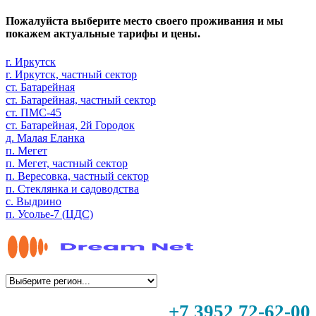
Пожалуйста выберите место своего проживания и мы
покажем актуальные тарифы и цены.
г. Иркутск
г. Иркутск, частный сектор
ст. Батарейная
ст. Батарейная, частный сектор
ст. ПМС-45
ст. Батарейная, 2й Городок
д. Малая Еланка
п. Мегет
п. Мегет, частный сектор
п. Вересовка, частный сектор
п. Стеклянка и садоводства
с. Выдрино
п. Усолье-7 (ЦДС)
+7 3952 72-62-00