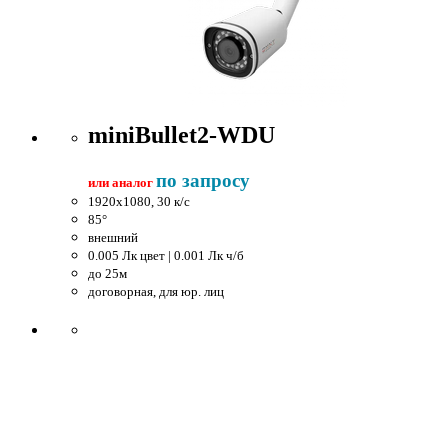
miniBullet2-WDU
по запросу
или аналог
1920x1080, 30 к/c
85°
внешний
0.005 Лк цвет | 0.001 Лк ч/б
до 25м
договорная, для юр. лиц