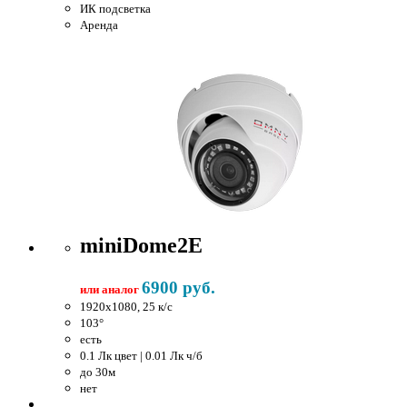
ИК подсветка
Аренда
miniDome2E
6900 руб.
или аналог
1920x1080, 25 к/c
103°
есть
0.1 Лк цвет | 0.01 Лк ч/б
до 30м
нет