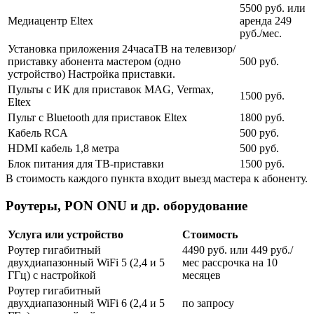
5500 руб. или
Медиацентр Eltex
аренда 249
руб./мес.
Установка приложения 24часаТВ на телевизор/
приставку абонента мастером (одно
500 руб.
устройство) Настройка приставки.
Пульты с ИК для приставок MAG, Vermax,
1500 руб.
Eltex
Пульт с Bluetooth для приставок Eltex
1800 руб.
Кабель RCA
500 руб.
HDMI кабель 1,8 метра
500 руб.
Блок питания для ТВ-приставки
1500 руб.
В стоимость каждого пункта входит выезд мастера к абоненту.
Роутеры, PON ONU и др. оборудование
Услуга или устройство
Стоимость
Роутер гигабитный
4490 руб. или 449 руб./
двухдиапазонный WiFi 5 (2,4 и 5
мес рассрочка на 10
ГГц) с настройкой
месяцев
Роутер гигабитный
двухдиапазонный WiFi 6 (2,4 и 5
по запросу