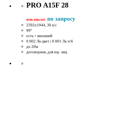
PRO A15F 28
по запросу
или аналог
2592x1944, 30 к/c
99°
есть + внешний
0.002 Лк цвет | 0.001 Лк ч/б
до 20м
договорная, для юр. лиц