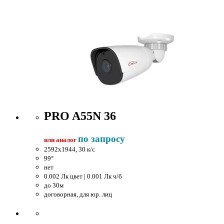
PRO A55N 36
по запросу
или аналог
2592x1944, 30 к/c
99°
нет
0.002 Лк цвет | 0.001 Лк ч/б
до 30м
договорная, для юр. лиц