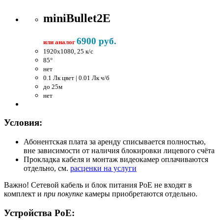
miniBullet2E
6900 руб.
или аналог
1920x1080, 25 к/c
85°
нет
0.1 Лк цвет | 0.01 Лк ч/б
до 25м
нет
Условия:
Абонентская плата за аренду списывается полностью,
вне зависимости от наличия блокировки лицевого счёта
Прокладка кабеля и монтаж видеокамер оплачиваются
отдельно, см.
расценки на услуги
Важно!
Сетевой кабель и блок питания PoE не входят в
комплект и
при покупке
камеры приобретаются отдельно.
Устройства PoE: