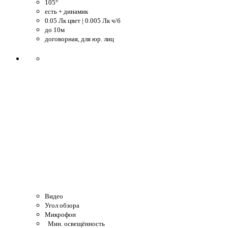
105°
есть + динамик
0.05 Лк цвет | 0.005 Лк ч/б
до 10м
договорная, для юр. лиц
Видео
Угол обзора
Микрофон
Мин. освещённость