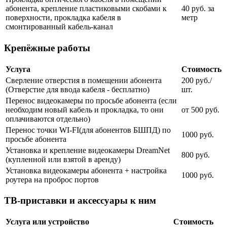
абонента, крепление пластиковыми скобами к
40 руб. за
поверхности, прокладка кабеля в
метр
смонтированный кабель-канал
Крепёжные работы
Услуга
Стоимость
Сверление отверстия в помещении абонента
200 руб./
(Отверстие для ввода кабеля - бесплатно)
шт.
Перенос видеокамеры по просьбе абонента (если
необходим новый кабель и прокладка, то они
от 500 руб.
оплачиваются отдельно)
Перенос точки WI-FI(для абонентов БШПД) по
1000 руб.
просьбе абонента
Установка и крепление видеокамеры DreamNet
800 руб.
(купленной или взятой в аренду)
Установка видеокамеры абонента + настройка
1000 руб.
роутера на проброс портов
ТВ-приставки и аксессуары к ним
Услуга или устройство
Стоимость