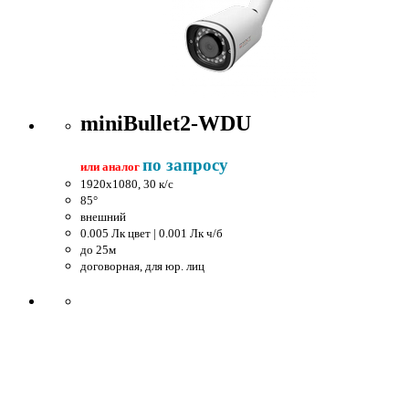
miniBullet2-WDU
по запросу
или аналог
1920x1080, 30 к/c
85°
внешний
0.005 Лк цвет | 0.001 Лк ч/б
до 25м
договорная, для юр. лиц