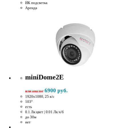
ИК подсветка
Аренда
miniDome2E
6900 руб.
или аналог
1920x1080, 25 к/c
103°
есть
0.1 Лк цвет | 0.01 Лк ч/б
до 30м
нет