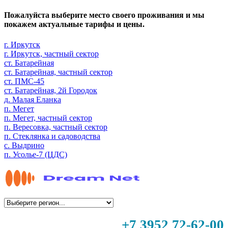
Пожалуйста выберите место своего проживания и мы
покажем актуальные тарифы и цены.
г. Иркутск
г. Иркутск, частный сектор
ст. Батарейная
ст. Батарейная, частный сектор
ст. ПМС-45
ст. Батарейная, 2й Городок
д. Малая Еланка
п. Мегет
п. Мегет, частный сектор
п. Вересовка, частный сектор
п. Стеклянка и садоводства
с. Выдрино
п. Усолье-7 (ЦДС)
+7 3952 72-62-00