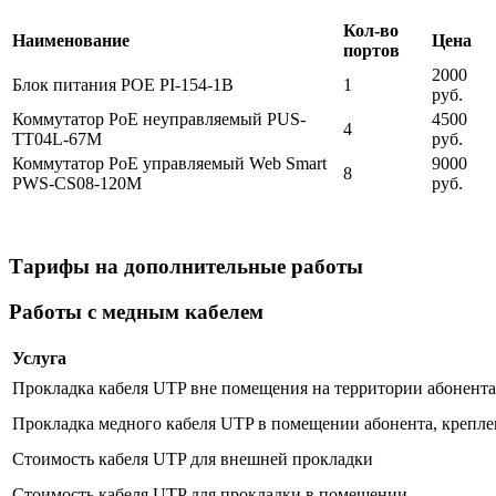
Кол-во
Наименование
Цена
портов
2000
Блок питания POE PI-154-1B
1
руб.
Коммутатор PoE неуправляемый PUS-
4500
4
TT04L-67M
руб.
Коммутатор PoE управляемый Web Smart
9000
8
PWS-CS08-120M
руб.
Тарифы на дополнительные работы
Работы с медным кабелем
Услуга
Прокладка кабеля UTP вне помещения на территории абонента 
Прокладка медного кабеля UTP в помещении абонента, крепле
Стоимость кабеля UTP для внешней прокладки
Стоимость кабеля UTP для прокладки в помещении