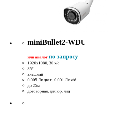
miniBullet2-WDU
по запросу
или аналог
1920x1080, 30 к/c
85°
внешний
0.005 Лк цвет | 0.001 Лк ч/б
до 25м
договорная, для юр. лиц