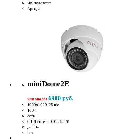
ИК подсветка
Аренда
miniDome2E
6900 руб.
или аналог
1920x1080, 25 к/c
103°
есть
0.1 Лк цвет | 0.01 Лк ч/б
до 30м
нет