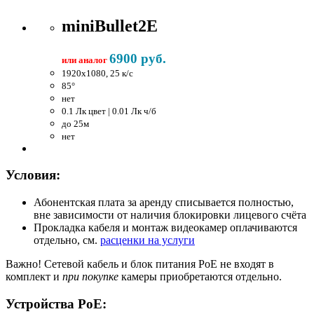
miniBullet2E
6900 руб.
или аналог
1920x1080, 25 к/c
85°
нет
0.1 Лк цвет | 0.01 Лк ч/б
до 25м
нет
Условия:
Абонентская плата за аренду списывается полностью,
вне зависимости от наличия блокировки лицевого счёта
Прокладка кабеля и монтаж видеокамер оплачиваются
отдельно, см.
расценки на услуги
Важно!
Сетевой кабель и блок питания PoE не входят в
комплект и
при покупке
камеры приобретаются отдельно.
Устройства PoE: