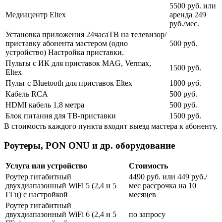
5500 руб. или
Медиацентр Eltex
аренда 249
руб./мес.
Установка приложения 24часаТВ на телевизор/
приставку абонента мастером (одно
500 руб.
устройство) Настройка приставки.
Пульты с ИК для приставок MAG, Vermax,
1500 руб.
Eltex
Пульт с Bluetooth для приставок Eltex
1800 руб.
Кабель RCA
500 руб.
HDMI кабель 1,8 метра
500 руб.
Блок питания для ТВ-приставки
1500 руб.
В стоимость каждого пункта входит выезд мастера к абоненту.
Роутеры, PON ONU и др. оборудование
Услуга или устройство
Стоимость
Роутер гигабитный
4490 руб. или 449 руб./
двухдиапазонный WiFi 5 (2,4 и 5
мес рассрочка на 10
ГГц) с настройкой
месяцев
Роутер гигабитный
двухдиапазонный WiFi 6 (2,4 и 5
по запросу