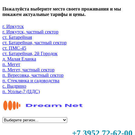
Пожалуйста выберите место своего проживания и мы
покажем актуальные тарифы и цены.
г. Иркутск
г. Иркутск, частный сектор
ст. Батарейная
ст. Батарейная, частный сектор
ст. ПМС-45
ст. Батарейная, 2й Городок
д. Малая Еланка
п. Мегет
п. Мегет, частный сектор
п. Вересовка, частный сектор
п. Стеклянка и садоводства
с. Выдрино
п. Усолье-7 (ЦДС)
+7 3952 72-62-00