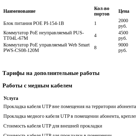
Кол-во
Наименование
Цена
портов
2000
Блок питания POE PI-154-1B
1
руб.
Коммутатор PoE неуправляемый PUS-
4500
4
TT04L-67M
руб.
Коммутатор PoE управляемый Web Smart
9000
8
PWS-CS08-120M
руб.
Тарифы на дополнительные работы
Работы с медным кабелем
Услуга
Прокладка кабеля UTP вне помещения на территории абонента 
Прокладка медного кабеля UTP в помещении абонента, крепле
Стоимость кабеля UTP для внешней прокладки
Стоимость кабеля UTP для прокладки в помещении