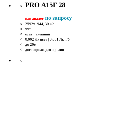
PRO A15F 28
по запросу
или аналог
2592x1944, 30 к/c
99°
есть + внешний
0.002 Лк цвет | 0.001 Лк ч/б
до 20м
договорная, для юр. лиц