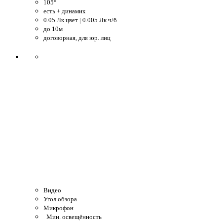
105°
есть + динамик
0.05 Лк цвет | 0.005 Лк ч/б
до 10м
договорная, для юр. лиц
Видео
Угол обзора
Микрофон
Мин. освещённость