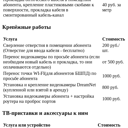
абонента, крепление пластиковыми скобами к
40 руб. за
поверхности, прокладка кабеля в
метр
смонтированный кабель-канал
Крепёжные работы
Услуга
Стоимость
Сверление отверстия в помещении абонента
200 руб./
(Отверстие для ввода кабеля - бесплатно)
шт.
Перенос видеокамеры по просьбе абонента (если
необходим новый кабель и прокладка, то они
от 500 руб.
оплачиваются отдельно)
Перенос точки WI-FI(для абонентов БШПД) по
1000 руб.
просьбе абонента
Установка и крепление видеокамеры DreamNet
800 руб.
(купленной или взятой в аренду)
Установка видеокамеры абонента + настройка
1000 руб.
роутера на проброс портов
ТВ-приставки и аксессуары к ним
Услуга или устройство
Стоимость