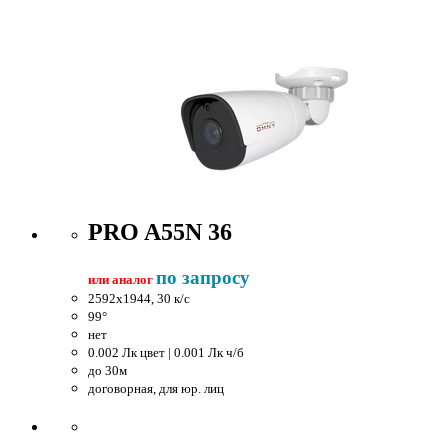
PRO A55N 36
по запросу
или аналог
2592x1944, 30 к/c
99°
нет
0.002 Лк цвет | 0.001 Лк ч/б
до 30м
договорная, для юр. лиц