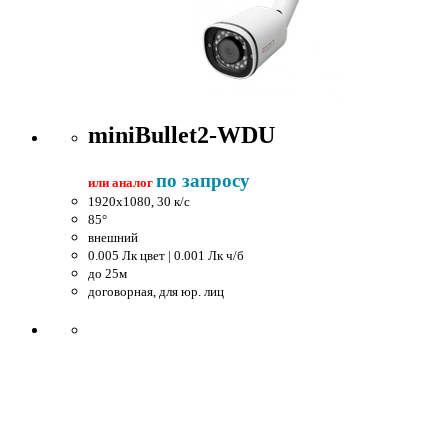
miniBullet2-WDU
по запросу
или аналог
1920x1080, 30 к/c
85°
внешний
0.005 Лк цвет | 0.001 Лк ч/б
до 25м
договорная, для юр. лиц