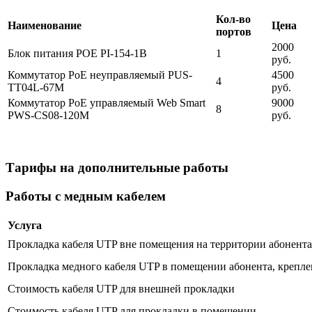
Кол-во
Наименование
Цена
портов
2000
Блок питания POE PI-154-1B
1
руб.
Коммутатор PoE неуправляемый PUS-
4500
4
TT04L-67M
руб.
Коммутатор PoE управляемый Web Smart
9000
8
PWS-CS08-120M
руб.
Тарифы на дополнительные работы
Работы с медным кабелем
Услуга
Прокладка кабеля UTP вне помещения на территории абонента 
Прокладка медного кабеля UTP в помещении абонента, крепле
Стоимость кабеля UTP для внешней прокладки
Стоимость кабеля UTP для прокладки в помещении