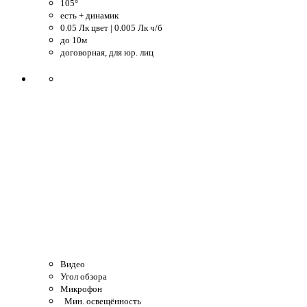
105°
есть + динамик
0.05 Лк цвет | 0.005 Лк ч/б
до 10м
договорная, для юр. лиц
Видео
Угол обзора
Микрофон
Мин. освещённость