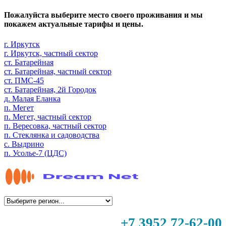
Пожалуйста выберите место своего проживания и мы
покажем актуальные тарифы и цены.
г. Иркутск
г. Иркутск, частный сектор
ст. Батарейная
ст. Батарейная, частный сектор
ст. ПМС-45
ст. Батарейная, 2й Городок
д. Малая Еланка
п. Мегет
п. Мегет, частный сектор
п. Вересовка, частный сектор
п. Стеклянка и садоводства
с. Выдрино
п. Усолье-7 (ЦДС)
+7 3952 72-62-00