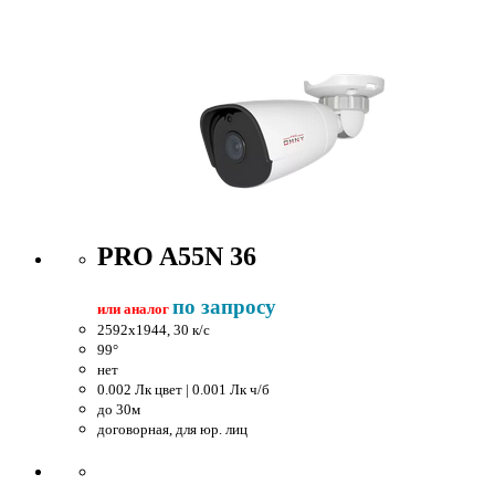
PRO A55N 36
по запросу
или аналог
2592x1944, 30 к/c
99°
нет
0.002 Лк цвет | 0.001 Лк ч/б
до 30м
договорная, для юр. лиц