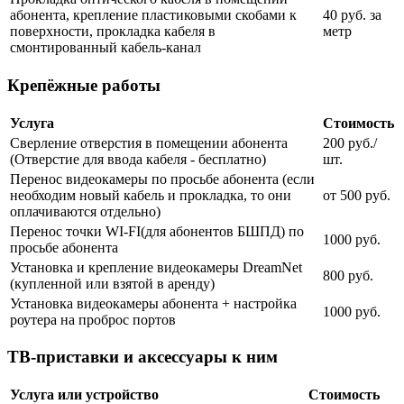
абонента, крепление пластиковыми скобами к
40 руб. за
поверхности, прокладка кабеля в
метр
смонтированный кабель-канал
Крепёжные работы
Услуга
Стоимость
Сверление отверстия в помещении абонента
200 руб./
(Отверстие для ввода кабеля - бесплатно)
шт.
Перенос видеокамеры по просьбе абонента (если
необходим новый кабель и прокладка, то они
от 500 руб.
оплачиваются отдельно)
Перенос точки WI-FI(для абонентов БШПД) по
1000 руб.
просьбе абонента
Установка и крепление видеокамеры DreamNet
800 руб.
(купленной или взятой в аренду)
Установка видеокамеры абонента + настройка
1000 руб.
роутера на проброс портов
ТВ-приставки и аксессуары к ним
Услуга или устройство
Стоимость