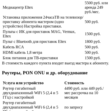
5500 руб. или
Медиацентр Eltex
аренда 249
руб./мес.
Установка приложения 24часаТВ на телевизор/
приставку абонента мастером (одно
500 руб.
устройство) Настройка приставки.
Пульты с ИК для приставок MAG, Vermax,
1500 руб.
Eltex
Пульт с Bluetooth для приставок Eltex
1800 руб.
Кабель RCA
500 руб.
HDMI кабель 1,8 метра
500 руб.
Блок питания для ТВ-приставки
1500 руб.
В стоимость каждого пункта входит выезд мастера к абоненту.
Роутеры, PON ONU и др. оборудование
Услуга или устройство
Стоимость
Роутер гигабитный
4490 руб. или 449 руб./
двухдиапазонный WiFi 5 (2,4 и 5
мес рассрочка на 10
ГГц) с настройкой
месяцев
Роутер гигабитный
двухдиапазонный WiFi 6 (2,4 и 5
по запросу