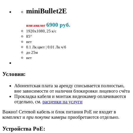
miniBullet2E
6900 руб.
или аналог
1920x1080, 25 к/c
85°
нет
0.1 Лк цвет | 0.01 Лк ч/б
до 25м
нет
Условия:
Абонентская плата за аренду списывается полностью,
вне зависимости от наличия блокировки лицевого счёта
Прокладка кабеля и монтаж видеокамер оплачиваются
отдельно, см.
расценки на услуги
Важно!
Сетевой кабель и блок питания PoE не входят в
комплект и
при покупке
камеры приобретаются отдельно.
Устройства PoE: