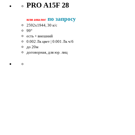
PRO A15F 28
по запросу
или аналог
2592x1944, 30 к/c
99°
есть + внешний
0.002 Лк цвет | 0.001 Лк ч/б
до 20м
договорная, для юр. лиц