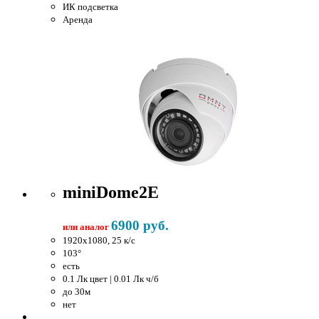
ИК подсветка
Аренда
miniDome2E
6900 руб.
или аналог
1920x1080, 25 к/c
103°
есть
0.1 Лк цвет | 0.01 Лк ч/б
до 30м
нет