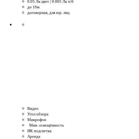
0.05 Лк цвет | 0.005 Лк ч/б
до 10м
договорная, для юр. лиц
Видео
Угол обзора
Микрофон
Мин. освещённость
ИК подсветка
Аренда