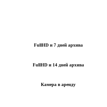
FullHD и 7 дней архива
349 руб./мес
за камеру
FullHD и 14 дней архива
499 руб./мес
за камеру
Камера в аренду
недоступно