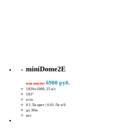
miniDome2E
6900 руб.
или аналог
1920x1080, 25 к/c
103°
есть
0.1 Лк цвет | 0.01 Лк ч/б
до 30м
нет