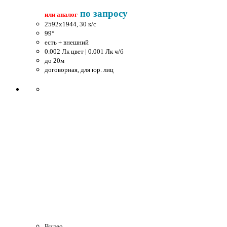
по запросу
или аналог
2592x1944, 30 к/c
99°
есть + внешний
0.002 Лк цвет | 0.001 Лк ч/б
до 20м
договорная, для юр. лиц
Видео