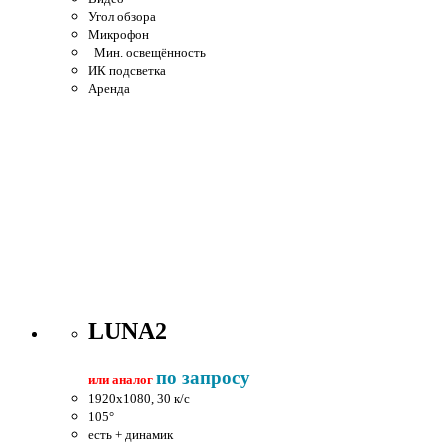
Угол обзора
Микрофон
Мин. освещённость
ИК подсветка
Аренда
LUNA2
по запросу
или аналог
1920x1080, 30 к/c
105°
есть + динамик