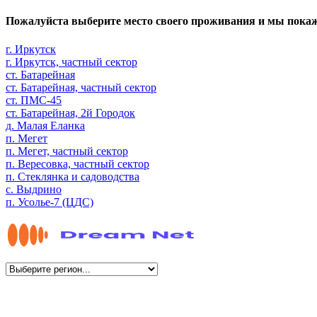
Пожалуйста выберите место своего проживания и мы пока
г. Иркутск
г. Иркутск, частный сектор
ст. Батарейная
ст. Батарейная, частный сектор
ст. ПМС-45
ст. Батарейная, 2й Городок
д. Малая Еланка
п. Мегет
п. Мегет, частный сектор
п. Вересовка, частный сектор
п. Стеклянка и садоводства
с. Выдрино
п. Усолье-7 (ЦДС)