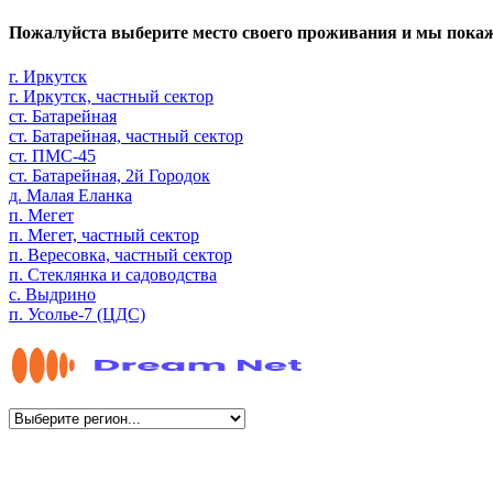
Пожалуйста выберите место своего проживания и мы пока
г. Иркутск
г. Иркутск, частный сектор
ст. Батарейная
ст. Батарейная, частный сектор
ст. ПМС-45
ст. Батарейная, 2й Городок
д. Малая Еланка
п. Мегет
п. Мегет, частный сектор
п. Вересовка, частный сектор
п. Стеклянка и садоводства
с. Выдрино
п. Усолье-7 (ЦДС)