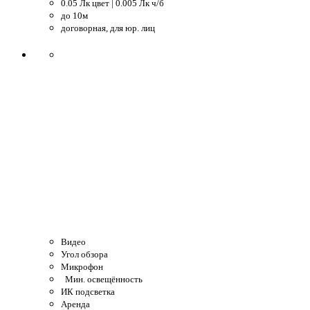
0.05 Лк цвет | 0.005 Лк ч/б
до 10м
договорная, для юр. лиц
Видео
Угол обзора
Микрофон
Мин. освещённость
ИК подсветка
Аренда