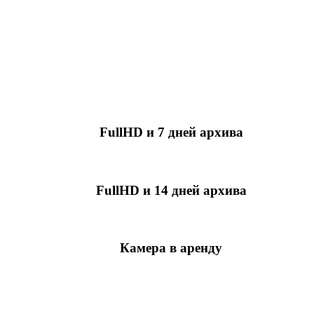
FullHD и 7 дней архива
349 руб./мес
за камеру
FullHD и 14 дней архива
499 руб./мес
за камеру
Камера в аренду
недоступно