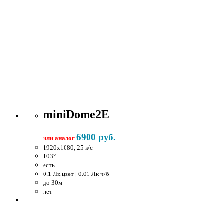
miniDome2E
6900 руб.
или аналог
1920x1080, 25 к/c
103°
есть
0.1 Лк цвет | 0.01 Лк ч/б
до 30м
нет