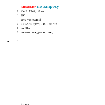
по запросу
или аналог
2592x1944, 30 к/c
99°
есть + внешний
0.002 Лк цвет | 0.001 Лк ч/б
до 20м
договорная, для юр. лиц
Видео