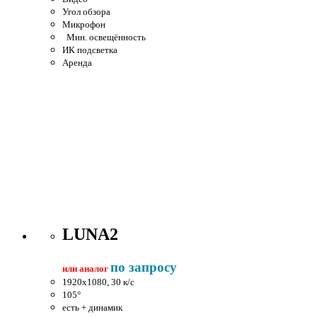
Угол обзора
Микрофон
Мин. освещённость
ИК подсветка
Аренда
LUNA2
по запросу
или аналог
1920x1080, 30 к/c
105°
есть + динамик