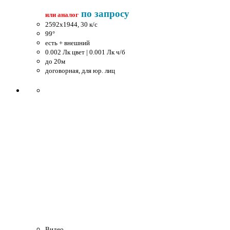
по запросу
или аналог
2592x1944, 30 к/c
99°
есть + внешний
0.002 Лк цвет | 0.001 Лк ч/б
до 20м
договорная, для юр. лиц
Видео