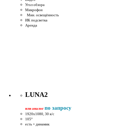
Угол обзора
Микрофон
Мин. освещённость
ИК подсветка
Аренда
LUNA2
по запросу
или аналог
1920x1080, 30 к/c
105°
есть + динамик