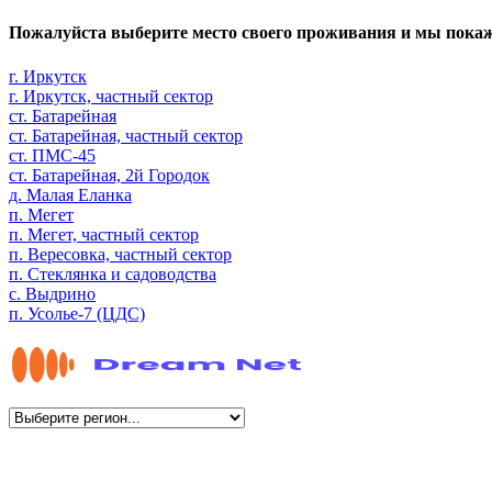
Пожалуйста выберите место своего проживания и мы пока
г. Иркутск
г. Иркутск, частный сектор
ст. Батарейная
ст. Батарейная, частный сектор
ст. ПМС-45
ст. Батарейная, 2й Городок
д. Малая Еланка
п. Мегет
п. Мегет, частный сектор
п. Вересовка, частный сектор
п. Стеклянка и садоводства
с. Выдрино
п. Усолье-7 (ЦДС)