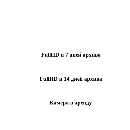
FullHD и 7 дней архива
349 руб./мес
за камеру
FullHD и 14 дней архива
499 руб./мес
за камеру
Камера в аренду
недоступно