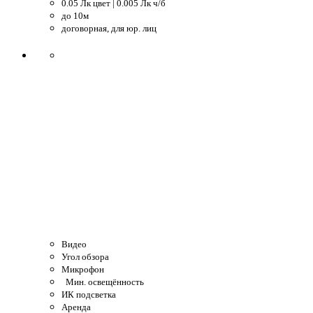
0.05 Лк цвет | 0.005 Лк ч/б
до 10м
договорная, для юр. лиц
Видео
Угол обзора
Микрофон
Мин. освещённость
ИК подсветка
Аренда