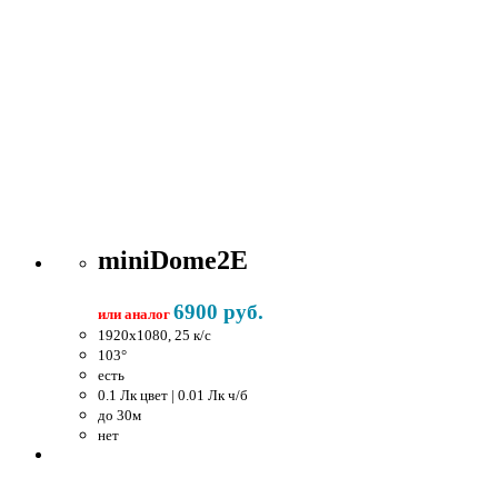
miniDome2E
6900 руб.
или аналог
1920x1080, 25 к/c
103°
есть
0.1 Лк цвет | 0.01 Лк ч/б
до 30м
нет