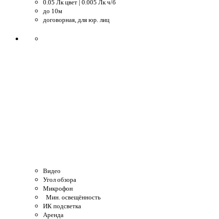
0.05 Лк цвет | 0.005 Лк ч/б
до 10м
договорная, для юр. лиц
Видео
Угол обзора
Микрофон
Мин. освещённость
ИК подсветка
Аренда