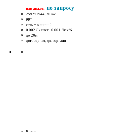
по запросу
или аналог
2592x1944, 30 к/c
99°
есть + внешний
0.002 Лк цвет | 0.001 Лк ч/б
до 20м
договорная, для юр. лиц
Видео