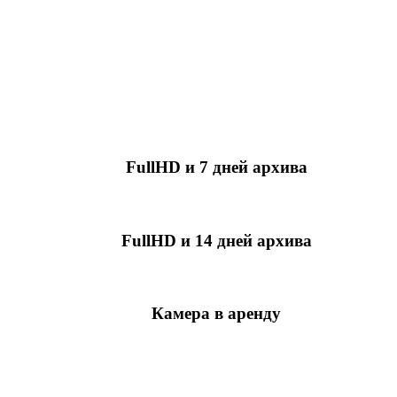
FullHD и 7 дней архива
349 руб./мес
за камеру
FullHD и 14 дней архива
499 руб./мес
за камеру
Камера в аренду
недоступно