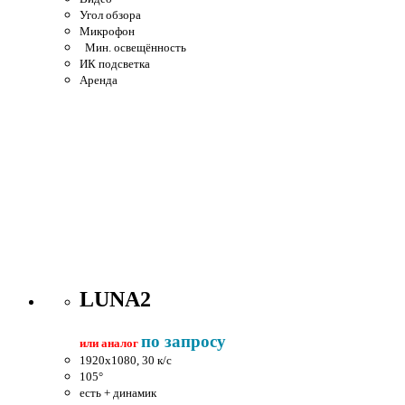
Угол обзора
Микрофон
Мин. освещённость
ИК подсветка
Аренда
LUNA2
по запросу
или аналог
1920x1080, 30 к/c
105°
есть + динамик