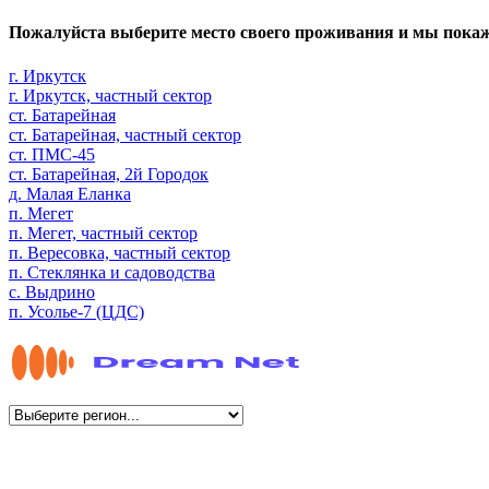
Пожалуйста выберите место своего проживания и мы пока
г. Иркутск
г. Иркутск, частный сектор
ст. Батарейная
ст. Батарейная, частный сектор
ст. ПМС-45
ст. Батарейная, 2й Городок
д. Малая Еланка
п. Мегет
п. Мегет, частный сектор
п. Вересовка, частный сектор
п. Стеклянка и садоводства
с. Выдрино
п. Усолье-7 (ЦДС)