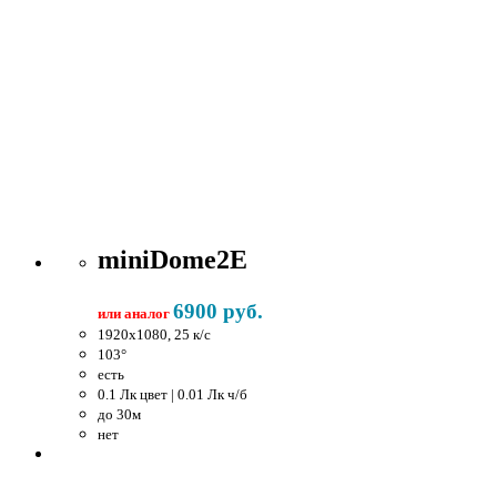
miniDome2E
6900 руб.
или аналог
1920x1080, 25 к/c
103°
есть
0.1 Лк цвет | 0.01 Лк ч/б
до 30м
нет