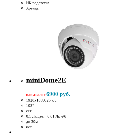
ИК подсветка
Аренда
miniDome2E
6900 руб.
или аналог
1920x1080, 25 к/c
103°
есть
0.1 Лк цвет | 0.01 Лк ч/б
до 30м
нет