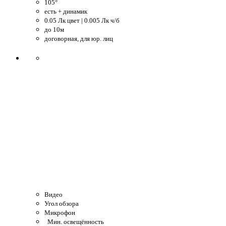
105°
есть + динамик
0.05 Лк цвет | 0.005 Лк ч/б
до 10м
договорная, для юр. лиц
Видео
Угол обзора
Микрофон
Мин. освещённость