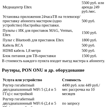
5500 руб. или
Медиацентр Eltex
аренда 249
руб./мес.
Установка приложения 24часаТВ на телевизор/
приставку абонента мастером (одно
500 руб.
устройство) Настройка приставки.
Пульты с ИК для приставок MAG, Vermax,
1500 руб.
Eltex
Пульт с Bluetooth для приставок Eltex
1800 руб.
Кабель RCA
500 руб.
HDMI кабель 1,8 метра
500 руб.
Блок питания для ТВ-приставки
1500 руб.
В стоимость каждого пункта входит выезд мастера к абоненту.
Роутеры, PON ONU и др. оборудование
Услуга или устройство
Стоимость
Роутер гигабитный
4490 руб. или 449 руб./
двухдиапазонный WiFi 5 (2,4 и 5
мес рассрочка на 10
ГГц) с настройкой
месяцев
Роутер гигабитный
двухдиапазонный WiFi 6 (2,4 и 5
по запросу