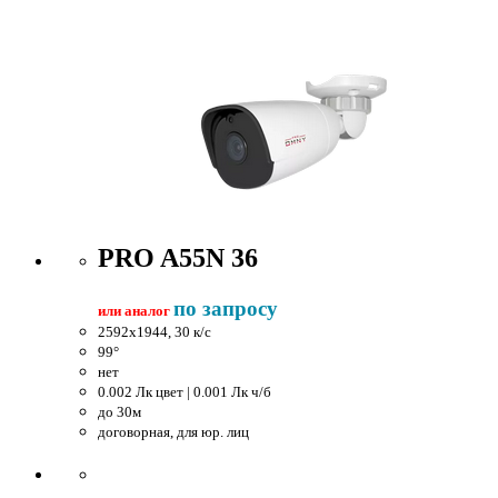
PRO A55N 36
по запросу
или аналог
2592x1944, 30 к/c
99°
нет
0.002 Лк цвет | 0.001 Лк ч/б
до 30м
договорная, для юр. лиц