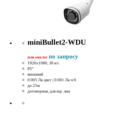
miniBullet2-WDU
по запросу
или аналог
1920x1080, 30 к/c
85°
внешний
0.005 Лк цвет | 0.001 Лк ч/б
до 25м
договорная, для юр. лиц