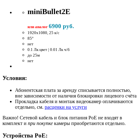
miniBullet2E
6900 руб.
или аналог
1920x1080, 25 к/c
85°
нет
0.1 Лк цвет | 0.01 Лк ч/б
до 25м
нет
Условия:
Абонентская плата за аренду списывается полностью,
вне зависимости от наличия блокировки лицевого счёта
Прокладка кабеля и монтаж видеокамер оплачиваются
отдельно, см.
расценки на услуги
Важно!
Сетевой кабель и блок питания PoE не входят в
комплект и
при покупке
камеры приобретаются отдельно.
Устройства PoE: