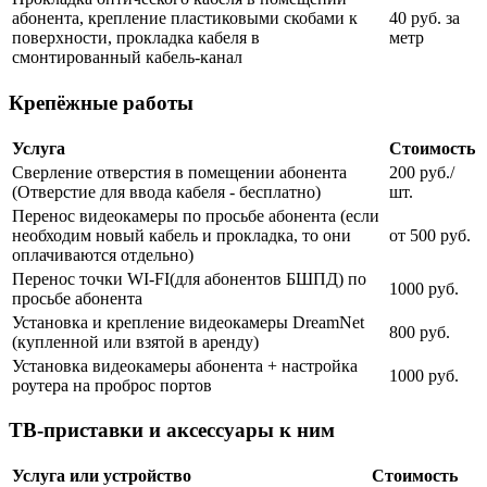
абонента, крепление пластиковыми скобами к
40 руб. за
поверхности, прокладка кабеля в
метр
смонтированный кабель-канал
Крепёжные работы
Услуга
Стоимость
Сверление отверстия в помещении абонента
200 руб./
(Отверстие для ввода кабеля - бесплатно)
шт.
Перенос видеокамеры по просьбе абонента (если
необходим новый кабель и прокладка, то они
от 500 руб.
оплачиваются отдельно)
Перенос точки WI-FI(для абонентов БШПД) по
1000 руб.
просьбе абонента
Установка и крепление видеокамеры DreamNet
800 руб.
(купленной или взятой в аренду)
Установка видеокамеры абонента + настройка
1000 руб.
роутера на проброс портов
ТВ-приставки и аксессуары к ним
Услуга или устройство
Стоимость