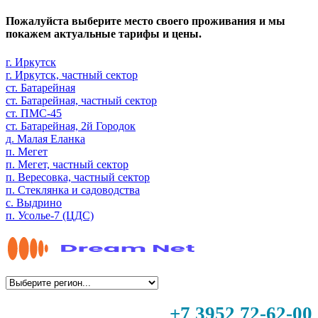
Пожалуйста выберите место своего проживания и мы
покажем актуальные тарифы и цены.
г. Иркутск
г. Иркутск, частный сектор
ст. Батарейная
ст. Батарейная, частный сектор
ст. ПМС-45
ст. Батарейная, 2й Городок
д. Малая Еланка
п. Мегет
п. Мегет, частный сектор
п. Вересовка, частный сектор
п. Стеклянка и садоводства
с. Выдрино
п. Усолье-7 (ЦДС)
+7 3952 72-62-00