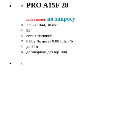
PRO A15F 28
по запросу
или аналог
2592x1944, 30 к/c
99°
есть + внешний
0.002 Лк цвет | 0.001 Лк ч/б
до 20м
договорная, для юр. лиц