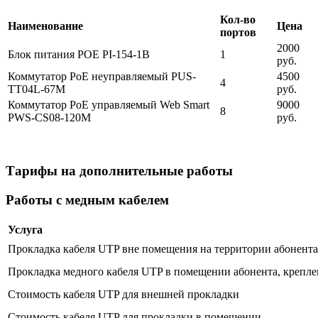
Кол-во
Наименование
Цена
портов
2000
Блок питания POE PI-154-1B
1
руб.
Коммутатор PoE неуправляемый PUS-
4500
4
TT04L-67M
руб.
Коммутатор PoE управляемый Web Smart
9000
8
PWS-CS08-120M
руб.
Тарифы на дополнительные работы
Работы с медным кабелем
Услуга
Прокладка кабеля UTP вне помещения на территории абонента 
Прокладка медного кабеля UTP в помещении абонента, крепле
Стоимость кабеля UTP для внешней прокладки
Стоимость кабеля UTP для прокладки в помещении