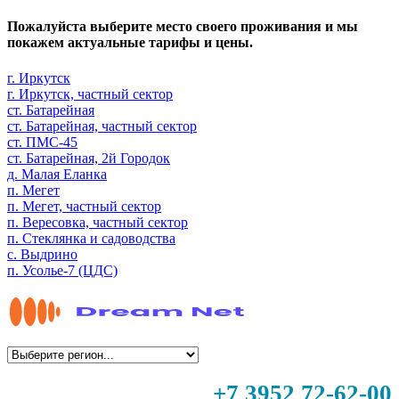
Пожалуйста выберите место своего проживания и мы
покажем актуальные тарифы и цены.
г. Иркутск
г. Иркутск, частный сектор
ст. Батарейная
ст. Батарейная, частный сектор
ст. ПМС-45
ст. Батарейная, 2й Городок
д. Малая Еланка
п. Мегет
п. Мегет, частный сектор
п. Вересовка, частный сектор
п. Стеклянка и садоводства
с. Выдрино
п. Усолье-7 (ЦДС)
+7 3952 72-62-00