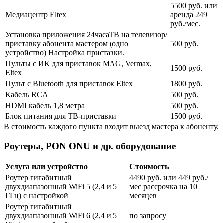
5500 руб. или
Медиацентр Eltex
аренда 249
руб./мес.
Установка приложения 24часаТВ на телевизор/
приставку абонента мастером (одно
500 руб.
устройство) Настройка приставки.
Пульты с ИК для приставок MAG, Vermax,
1500 руб.
Eltex
Пульт с Bluetooth для приставок Eltex
1800 руб.
Кабель RCA
500 руб.
HDMI кабель 1,8 метра
500 руб.
Блок питания для ТВ-приставки
1500 руб.
В стоимость каждого пункта входит выезд мастера к абоненту.
Роутеры, PON ONU и др. оборудование
Услуга или устройство
Стоимость
Роутер гигабитный
4490 руб. или 449 руб./
двухдиапазонный WiFi 5 (2,4 и 5
мес рассрочка на 10
ГГц) с настройкой
месяцев
Роутер гигабитный
двухдиапазонный WiFi 6 (2,4 и 5
по запросу