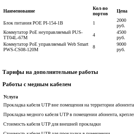
Кол-во
Наименование
Цена
портов
2000
Блок питания POE PI-154-1B
1
руб.
Коммутатор PoE неуправляемый PUS-
4500
4
TT04L-67M
руб.
Коммутатор PoE управляемый Web Smart
9000
8
PWS-CS08-120M
руб.
Тарифы на дополнительные работы
Работы с медным кабелем
Услуга
Прокладка кабеля UTP вне помещения на территории абонента 
Прокладка медного кабеля UTP в помещении абонента, крепле
Стоимость кабеля UTP для внешней прокладки
Стоимость кабеля UTP для прокладки в помещении