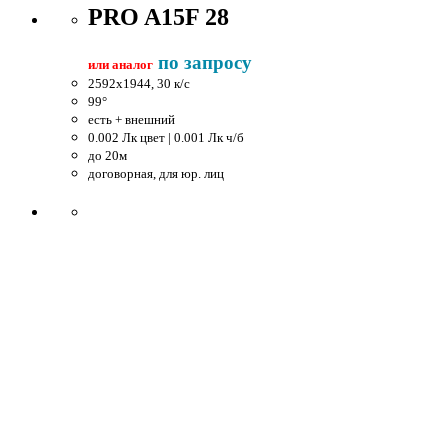
PRO A15F 28
по запросу
или аналог
2592x1944, 30 к/c
99°
есть + внешний
0.002 Лк цвет | 0.001 Лк ч/б
до 20м
договорная, для юр. лиц