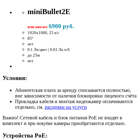
miniBullet2E
6900 руб.
или аналог
1920x1080, 25 к/c
85°
нет
0.1 Лк цвет | 0.01 Лк ч/б
до 25м
нет
Условия:
Абонентская плата за аренду списывается полностью,
вне зависимости от наличия блокировки лицевого счёта
Прокладка кабеля и монтаж видеокамер оплачиваются
отдельно, см.
расценки на услуги
Важно!
Сетевой кабель и блок питания PoE не входят в
комплект и
при покупке
камеры приобретаются отдельно.
Устройства PoE: