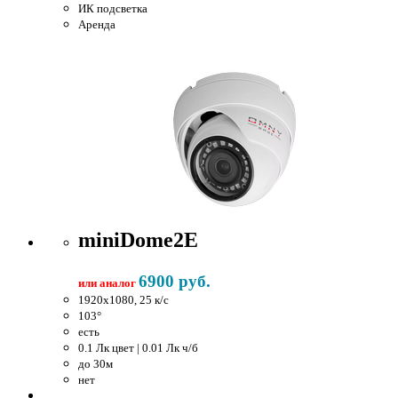
ИК подсветка
Аренда
miniDome2E
6900 руб.
или аналог
1920x1080, 25 к/c
103°
есть
0.1 Лк цвет | 0.01 Лк ч/б
до 30м
нет