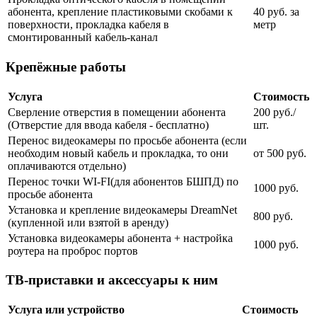
абонента, крепление пластиковыми скобами к
40 руб. за
поверхности, прокладка кабеля в
метр
смонтированный кабель-канал
Крепёжные работы
Услуга
Стоимость
Сверление отверстия в помещении абонента
200 руб./
(Отверстие для ввода кабеля - бесплатно)
шт.
Перенос видеокамеры по просьбе абонента (если
необходим новый кабель и прокладка, то они
от 500 руб.
оплачиваются отдельно)
Перенос точки WI-FI(для абонентов БШПД) по
1000 руб.
просьбе абонента
Установка и крепление видеокамеры DreamNet
800 руб.
(купленной или взятой в аренду)
Установка видеокамеры абонента + настройка
1000 руб.
роутера на проброс портов
ТВ-приставки и аксессуары к ним
Услуга или устройство
Стоимость