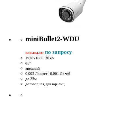
miniBullet2-WDU
по запросу
или аналог
1920x1080, 30 к/c
85°
внешний
0.005 Лк цвет | 0.001 Лк ч/б
до 25м
договорная, для юр. лиц