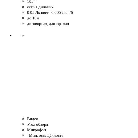
105°
есть + динамик
0.05 Лк цвет | 0.005 Лк ч/б
до 10м
договорная, для юр. лиц
Видео
Угол обзора
Микрофон
Мин. освещённость