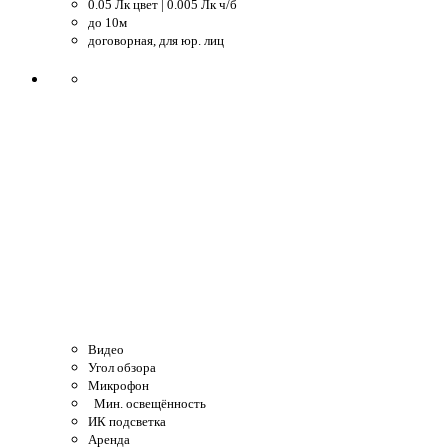
0.05 Лк цвет | 0.005 Лк ч/б
до 10м
договорная, для юр. лиц
Видео
Угол обзора
Микрофон
Мин. освещённость
ИК подсветка
Аренда