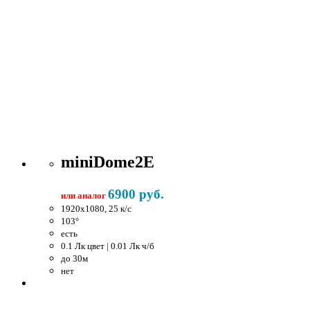
miniDome2E
6900 руб.
или аналог
1920x1080, 25 к/c
103°
есть
0.1 Лк цвет | 0.01 Лк ч/б
до 30м
нет