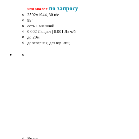
по запросу
или аналог
2592x1944, 30 к/c
99°
есть + внешний
0.002 Лк цвет | 0.001 Лк ч/б
до 20м
договорная, для юр. лиц
Видео