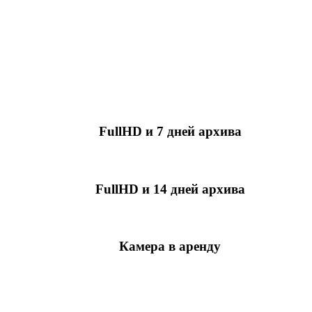
FullHD и 7 дней архива
349 руб./мес
за камеру
FullHD и 14 дней архива
499 руб./мес
за камеру
Камера в аренду
недоступно