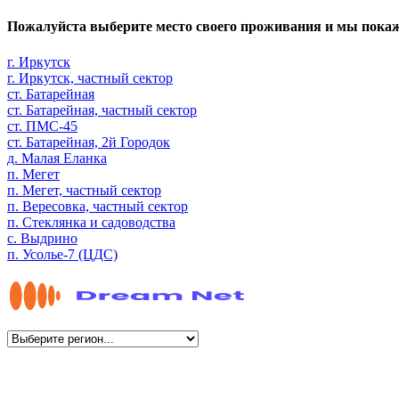
Пожалуйста выберите место своего проживания и мы пока
г. Иркутск
г. Иркутск, частный сектор
ст. Батарейная
ст. Батарейная, частный сектор
ст. ПМС-45
ст. Батарейная, 2й Городок
д. Малая Еланка
п. Мегет
п. Мегет, частный сектор
п. Вересовка, частный сектор
п. Стеклянка и садоводства
с. Выдрино
п. Усолье-7 (ЦДС)