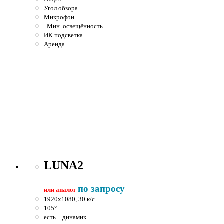
Угол обзора
Микрофон
Мин. освещённость
ИК подсветка
Аренда
LUNA2
по запросу
или аналог
1920x1080, 30 к/c
105°
есть + динамик