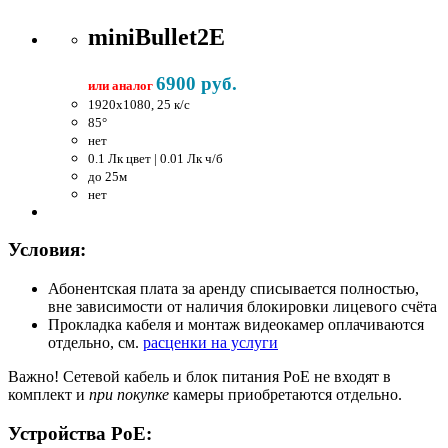
miniBullet2E
6900 руб.
или аналог
1920x1080, 25 к/c
85°
нет
0.1 Лк цвет | 0.01 Лк ч/б
до 25м
нет
Условия:
Абонентская плата за аренду списывается полностью,
вне зависимости от наличия блокировки лицевого счёта
Прокладка кабеля и монтаж видеокамер оплачиваются
отдельно, см.
расценки на услуги
Важно!
Сетевой кабель и блок питания PoE не входят в
комплект и
при покупке
камеры приобретаются отдельно.
Устройства PoE: