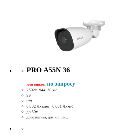
PRO A55N 36
по запросу
или аналог
2592x1944, 30 к/c
99°
нет
0.002 Лк цвет | 0.001 Лк ч/б
до 30м
договорная, для юр. лиц