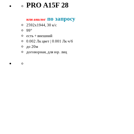
PRO A15F 28
по запросу
или аналог
2592x1944, 30 к/c
99°
есть + внешний
0.002 Лк цвет | 0.001 Лк ч/б
до 20м
договорная, для юр. лиц