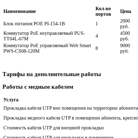
Кол-во
Наименование
Цена
портов
2000
Блок питания POE PI-154-1B
1
руб.
Коммутатор PoE неуправляемый PUS-
4500
4
TT04L-67M
руб.
Коммутатор PoE управляемый Web Smart
9000
8
PWS-CS08-120M
руб.
Тарифы на дополнительные работы
Работы с медным кабелем
Услуга
Прокладка кабеля UTP вне помещения на территории абонента 
Прокладка медного кабеля UTP в помещении абонента, крепле
Стоимость кабеля UTP для внешней прокладки
Стоимость кабеля UTP для прокладки в помещении