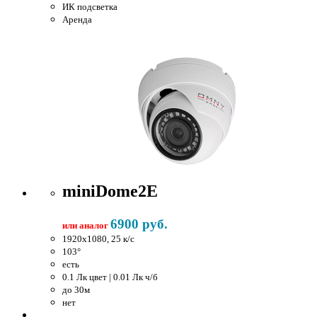
ИК подсветка
Аренда
miniDome2E
6900 руб.
или аналог
1920x1080, 25 к/c
103°
есть
0.1 Лк цвет | 0.01 Лк ч/б
до 30м
нет