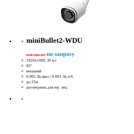
miniBullet2-WDU
по запросу
или аналог
1920x1080, 30 к/c
85°
внешний
0.005 Лк цвет | 0.001 Лк ч/б
до 25м
договорная, для юр. лиц