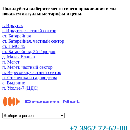
Пожалуйста выберите место своего проживания и мы
покажем актуальные тарифы и цены.
г. Иркутск
г. Иркутск, частный сектор
ст. Батарейная
ст. Батарейная, частный сектор
ст. ПМС-45
ст. Батарейная, 2й Городок
д. Малая Еланка
п. Мегет
п. Мегет, частный сектор
п. Вересовка, частный сектор
п. Стеклянка и садоводства
с. Выдрино
п. Усолье-7 (ЦДС)
+7 3952 72-62-00