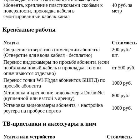
абонента, крепление пластиковыми скобами к
40 руб. за
поверхности, прокладка кабеля в
метр
смонтированный кабель-канал
Крепёжные работы
Услуга
Стоимость
Сверление отверстия в помещении абонента
200 руб./
(Отверстие для ввода кабеля - бесплатно)
шт.
Перенос видеокамеры по просьбе абонента (если
необходим новый кабель и прокладка, то они
от 500 руб.
оплачиваются отдельно)
Перенос точки WI-FI(для абонентов БШПД) по
1000 руб.
просьбе абонента
Установка и крепление видеокамеры DreamNet
800 руб.
(купленной или взятой в аренду)
Установка видеокамеры абонента + настройка
1000 руб.
роутера на проброс портов
ТВ-приставки и аксессуары к ним
Услуга или устройство
Стоимость