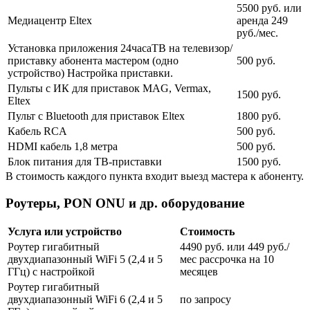
5500 руб. или
Медиацентр Eltex
аренда 249
руб./мес.
Установка приложения 24часаТВ на телевизор/
приставку абонента мастером (одно
500 руб.
устройство) Настройка приставки.
Пульты с ИК для приставок MAG, Vermax,
1500 руб.
Eltex
Пульт с Bluetooth для приставок Eltex
1800 руб.
Кабель RCA
500 руб.
HDMI кабель 1,8 метра
500 руб.
Блок питания для ТВ-приставки
1500 руб.
В стоимость каждого пункта входит выезд мастера к абоненту.
Роутеры, PON ONU и др. оборудование
Услуга или устройство
Стоимость
Роутер гигабитный
4490 руб. или 449 руб./
двухдиапазонный WiFi 5 (2,4 и 5
мес рассрочка на 10
ГГц) с настройкой
месяцев
Роутер гигабитный
двухдиапазонный WiFi 6 (2,4 и 5
по запросу