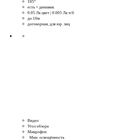
105°
есть + динамик
0.05 Лк цвет | 0.005 Лк ч/б
до 10м
договорная, для юр. лиц
Видео
Угол обзора
Микрофон
Мин. освещённость