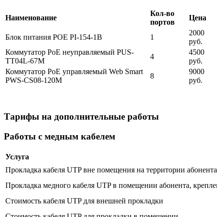
Кол-во
Наименование
Цена
портов
2000
Блок питания POE PI-154-1B
1
руб.
Коммутатор PoE неуправляемый PUS-
4500
4
TT04L-67M
руб.
Коммутатор PoE управляемый Web Smart
9000
8
PWS-CS08-120M
руб.
Тарифы на дополнительные работы
Работы с медным кабелем
Услуга
Прокладка кабеля UTP вне помещения на территории абонента 
Прокладка медного кабеля UTP в помещении абонента, крепле
Стоимость кабеля UTP для внешней прокладки
Стоимость кабеля UTP для прокладки в помещении