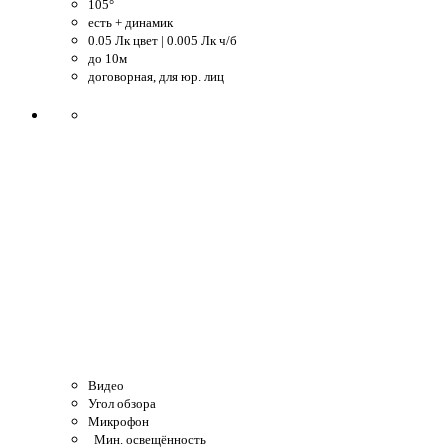
105°
есть + динамик
0.05 Лк цвет | 0.005 Лк ч/б
до 10м
договорная, для юр. лиц
Видео
Угол обзора
Микрофон
Мин. освещённость