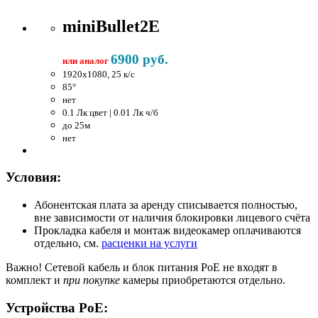
miniBullet2E
6900 руб.
или аналог
1920x1080, 25 к/c
85°
нет
0.1 Лк цвет | 0.01 Лк ч/б
до 25м
нет
Условия:
Абонентская плата за аренду списывается полностью,
вне зависимости от наличия блокировки лицевого счёта
Прокладка кабеля и монтаж видеокамер оплачиваются
отдельно, см.
расценки на услуги
Важно!
Сетевой кабель и блок питания PoE не входят в
комплект и
при покупке
камеры приобретаются отдельно.
Устройства PoE: