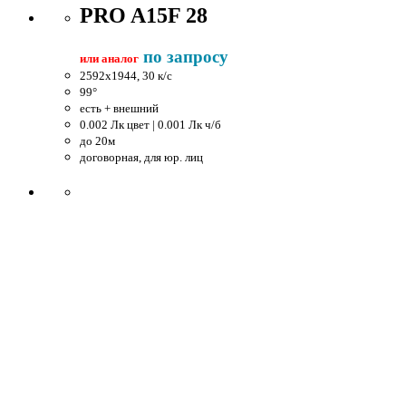
PRO A15F 28
по запросу
или аналог
2592x1944, 30 к/c
99°
есть + внешний
0.002 Лк цвет | 0.001 Лк ч/б
до 20м
договорная, для юр. лиц