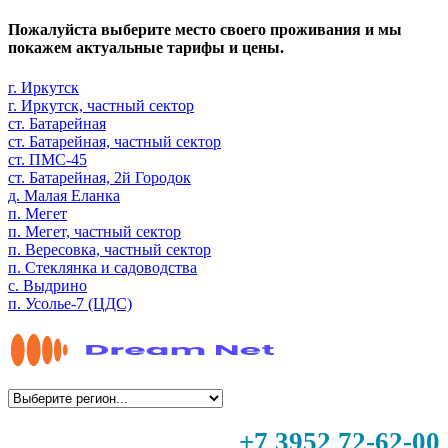
Пожалуйста выберите место своего проживания и мы
покажем актуальные тарифы и цены.
г. Иркутск
г. Иркутск, частный сектор
ст. Батарейная
ст. Батарейная, частный сектор
ст. ПМС-45
ст. Батарейная, 2й Городок
д. Малая Еланка
п. Мегет
п. Мегет, частный сектор
п. Вересовка, частный сектор
п. Стеклянка и садоводства
с. Выдрино
п. Усолье-7 (ЦДС)
+7 3952 72-62-00