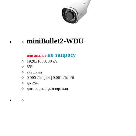
miniBullet2-WDU
по запросу
или аналог
1920x1080, 30 к/c
85°
внешний
0.005 Лк цвет | 0.001 Лк ч/б
до 25м
договорная, для юр. лиц