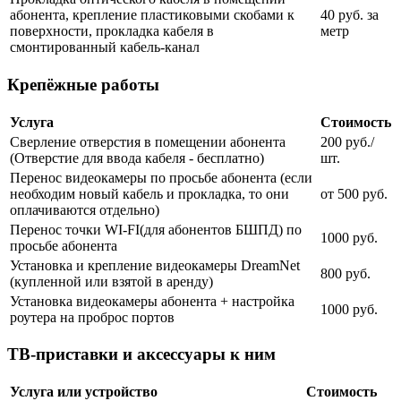
абонента, крепление пластиковыми скобами к
40 руб. за
поверхности, прокладка кабеля в
метр
смонтированный кабель-канал
Крепёжные работы
Услуга
Стоимость
Сверление отверстия в помещении абонента
200 руб./
(Отверстие для ввода кабеля - бесплатно)
шт.
Перенос видеокамеры по просьбе абонента (если
необходим новый кабель и прокладка, то они
от 500 руб.
оплачиваются отдельно)
Перенос точки WI-FI(для абонентов БШПД) по
1000 руб.
просьбе абонента
Установка и крепление видеокамеры DreamNet
800 руб.
(купленной или взятой в аренду)
Установка видеокамеры абонента + настройка
1000 руб.
роутера на проброс портов
ТВ-приставки и аксессуары к ним
Услуга или устройство
Стоимость