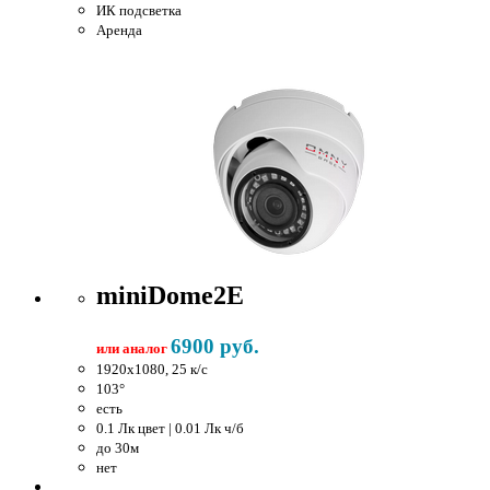
ИК подсветка
Аренда
miniDome2E
6900 руб.
или аналог
1920x1080, 25 к/c
103°
есть
0.1 Лк цвет | 0.01 Лк ч/б
до 30м
нет