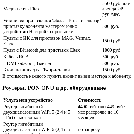
5500 руб. или
Медиацентр Eltex
аренда 249
руб./мес.
Установка приложения 24часаТВ на телевизор/
приставку абонента мастером (одно
500 руб.
устройство) Настройка приставки.
Пульты с ИК для приставок MAG, Vermax,
1500 руб.
Eltex
Пульт с Bluetooth для приставок Eltex
1800 руб.
Кабель RCA
500 руб.
HDMI кабель 1,8 метра
500 руб.
Блок питания для ТВ-приставки
1500 руб.
В стоимость каждого пункта входит выезд мастера к абоненту.
Роутеры, PON ONU и др. оборудование
Услуга или устройство
Стоимость
Роутер гигабитный
4490 руб. или 449 руб./
двухдиапазонный WiFi 5 (2,4 и 5
мес рассрочка на 10
ГГц) с настройкой
месяцев
Роутер гигабитный
двухдиапазонный WiFi 6 (2,4 и 5
по запросу