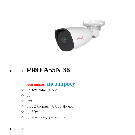
PRO A55N 36
по запросу
или аналог
2592x1944, 30 к/c
99°
нет
0.002 Лк цвет | 0.001 Лк ч/б
до 30м
договорная, для юр. лиц