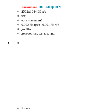
по запросу
или аналог
2592x1944, 30 к/c
99°
есть + внешний
0.002 Лк цвет | 0.001 Лк ч/б
до 20м
договорная, для юр. лиц
Видео