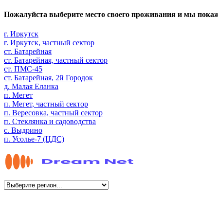
Пожалуйста выберите место своего проживания и мы пока
г. Иркутск
г. Иркутск, частный сектор
ст. Батарейная
ст. Батарейная, частный сектор
ст. ПМС-45
ст. Батарейная, 2й Городок
д. Малая Еланка
п. Мегет
п. Мегет, частный сектор
п. Вересовка, частный сектор
п. Стеклянка и садоводства
с. Выдрино
п. Усолье-7 (ЦДС)