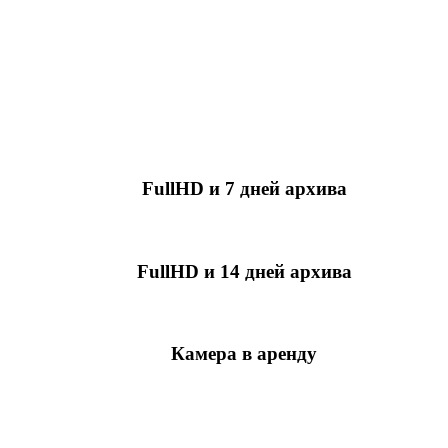
FullHD и 7 дней архива
349 руб./мес
за камеру
FullHD и 14 дней архива
499 руб./мес
за камеру
Камера в аренду
недоступно