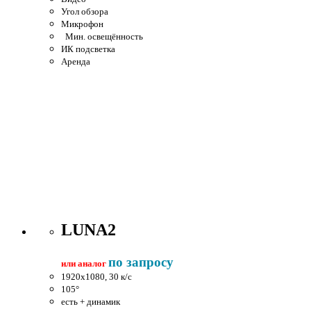
Угол обзора
Микрофон
Мин. освещённость
ИК подсветка
Аренда
LUNA2
по запросу
или аналог
1920x1080, 30 к/c
105°
есть + динамик