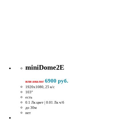
miniDome2E
6900 руб.
или аналог
1920x1080, 25 к/c
103°
есть
0.1 Лк цвет | 0.01 Лк ч/б
до 30м
нет