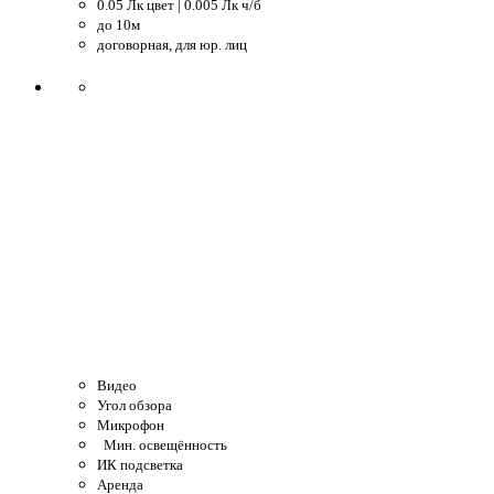
0.05 Лк цвет | 0.005 Лк ч/б
до 10м
договорная, для юр. лиц
Видео
Угол обзора
Микрофон
Мин. освещённость
ИК подсветка
Аренда