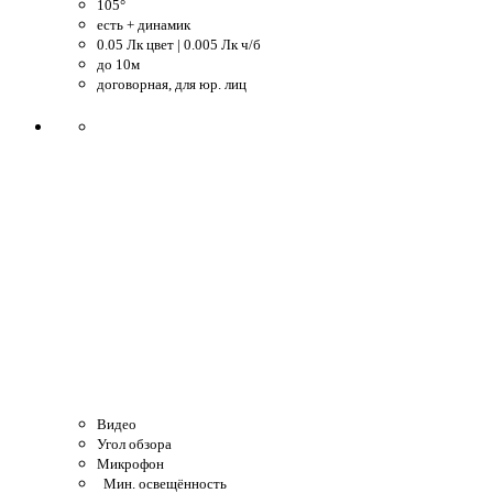
105°
есть + динамик
0.05 Лк цвет | 0.005 Лк ч/б
до 10м
договорная, для юр. лиц
Видео
Угол обзора
Микрофон
Мин. освещённость