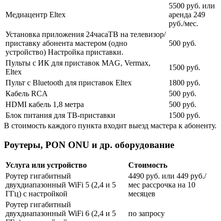
5500 руб. или
Медиацентр Eltex
аренда 249
руб./мес.
Установка приложения 24часаТВ на телевизор/
приставку абонента мастером (одно
500 руб.
устройство) Настройка приставки.
Пульты с ИК для приставок MAG, Vermax,
1500 руб.
Eltex
Пульт с Bluetooth для приставок Eltex
1800 руб.
Кабель RCA
500 руб.
HDMI кабель 1,8 метра
500 руб.
Блок питания для ТВ-приставки
1500 руб.
В стоимость каждого пункта входит выезд мастера к абоненту.
Роутеры, PON ONU и др. оборудование
Услуга или устройство
Стоимость
Роутер гигабитный
4490 руб. или 449 руб./
двухдиапазонный WiFi 5 (2,4 и 5
мес рассрочка на 10
ГГц) с настройкой
месяцев
Роутер гигабитный
двухдиапазонный WiFi 6 (2,4 и 5
по запросу