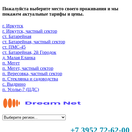
Пожалуйста выберите место своего проживания и мы
покажем актуальные тарифы и цены.
г. Иркутск
г. Иркутск, частный сектор
ст. Батарейная
ст. Батарейная, частный сектор
ст. ПМС-45
ст. Батарейная, 2й Городок
д. Малая Еланка
п. Мегет
п. Мегет, частный сектор
п. Вересовка, частный сектор
п. Стеклянка и садоводства
с. Выдрино
п. Усолье-7 (ЦДС)
+7 3952 72-62-00