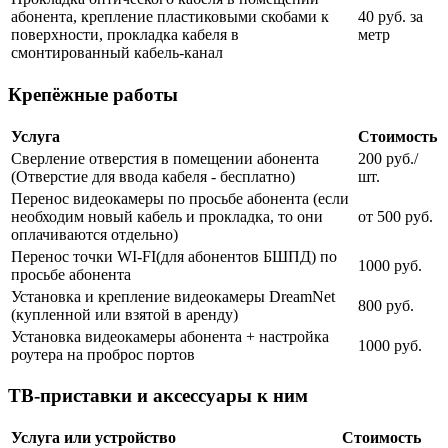
абонента, крепление пластиковыми скобами к
40 руб. за
поверхности, прокладка кабеля в
метр
смонтированный кабель-канал
Крепёжные работы
Услуга
Стоимость
Сверление отверстия в помещении абонента
200 руб./
(Отверстие для ввода кабеля - бесплатно)
шт.
Перенос видеокамеры по просьбе абонента (если
необходим новый кабель и прокладка, то они
от 500 руб.
оплачиваются отдельно)
Перенос точки WI-FI(для абонентов БШПД) по
1000 руб.
просьбе абонента
Установка и крепление видеокамеры DreamNet
800 руб.
(купленной или взятой в аренду)
Установка видеокамеры абонента + настройка
1000 руб.
роутера на проброс портов
ТВ-приставки и аксессуары к ним
Услуга или устройство
Стоимость