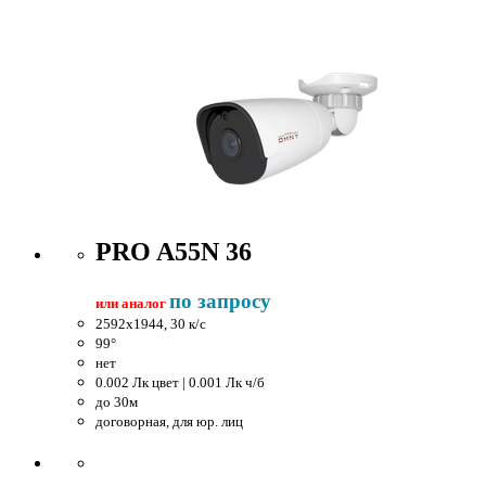
PRO A55N 36
по запросу
или аналог
2592x1944, 30 к/c
99°
нет
0.002 Лк цвет | 0.001 Лк ч/б
до 30м
договорная, для юр. лиц