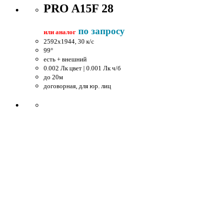
PRO A15F 28
по запросу
или аналог
2592x1944, 30 к/c
99°
есть + внешний
0.002 Лк цвет | 0.001 Лк ч/б
до 20м
договорная, для юр. лиц