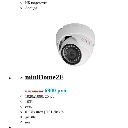
ИК подсветка
Аренда
miniDome2E
6900 руб.
или аналог
1920x1080, 25 к/c
103°
есть
0.1 Лк цвет | 0.01 Лк ч/б
до 30м
нет