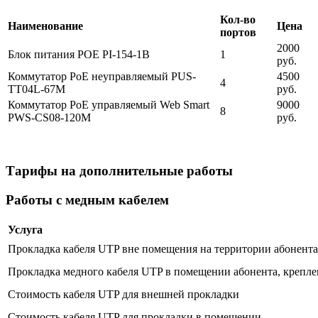
Кол-во
Наименование
Цена
портов
2000
Блок питания POE PI-154-1B
1
руб.
Коммутатор PoE неуправляемый PUS-
4500
4
TT04L-67M
руб.
Коммутатор PoE управляемый Web Smart
9000
8
PWS-CS08-120M
руб.
Тарифы на дополнительные работы
Работы с медным кабелем
Услуга
Прокладка кабеля UTP вне помещения на территории абонента 
Прокладка медного кабеля UTP в помещении абонента, крепле
Стоимость кабеля UTP для внешней прокладки
Стоимость кабеля UTP для прокладки в помещении