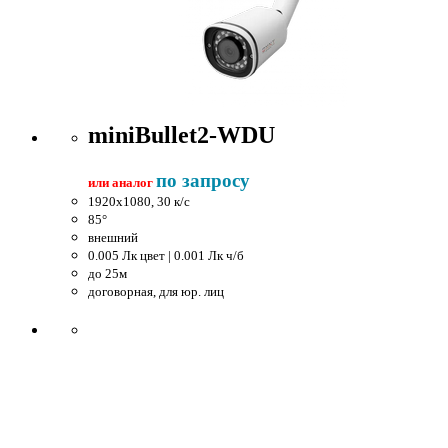
miniBullet2-WDU
по запросу
или аналог
1920x1080, 30 к/c
85°
внешний
0.005 Лк цвет | 0.001 Лк ч/б
до 25м
договорная, для юр. лиц