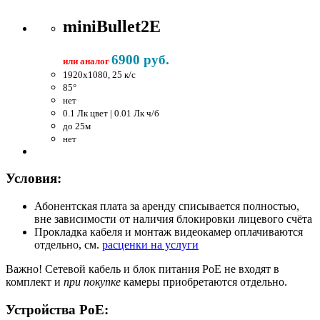
miniBullet2E
6900 руб.
или аналог
1920x1080, 25 к/c
85°
нет
0.1 Лк цвет | 0.01 Лк ч/б
до 25м
нет
Условия:
Абонентская плата за аренду списывается полностью,
вне зависимости от наличия блокировки лицевого счёта
Прокладка кабеля и монтаж видеокамер оплачиваются
отдельно, см.
расценки на услуги
Важно!
Сетевой кабель и блок питания PoE не входят в
комплект и
при покупке
камеры приобретаются отдельно.
Устройства PoE: