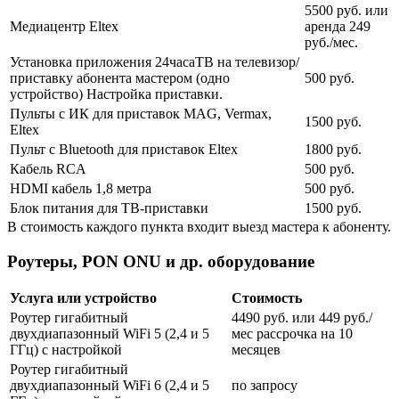
5500 руб. или
Медиацентр Eltex
аренда 249
руб./мес.
Установка приложения 24часаТВ на телевизор/
приставку абонента мастером (одно
500 руб.
устройство) Настройка приставки.
Пульты с ИК для приставок MAG, Vermax,
1500 руб.
Eltex
Пульт с Bluetooth для приставок Eltex
1800 руб.
Кабель RCA
500 руб.
HDMI кабель 1,8 метра
500 руб.
Блок питания для ТВ-приставки
1500 руб.
В стоимость каждого пункта входит выезд мастера к абоненту.
Роутеры, PON ONU и др. оборудование
Услуга или устройство
Стоимость
Роутер гигабитный
4490 руб. или 449 руб./
двухдиапазонный WiFi 5 (2,4 и 5
мес рассрочка на 10
ГГц) с настройкой
месяцев
Роутер гигабитный
двухдиапазонный WiFi 6 (2,4 и 5
по запросу