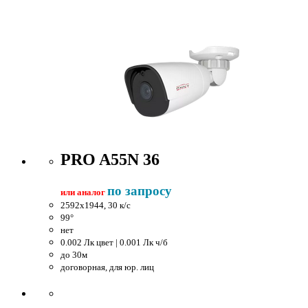
PRO A55N 36
по запросу
или аналог
2592x1944, 30 к/c
99°
нет
0.002 Лк цвет | 0.001 Лк ч/б
до 30м
договорная, для юр. лиц