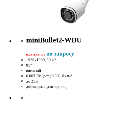
miniBullet2-WDU
по запросу
или аналог
1920x1080, 30 к/c
85°
внешний
0.005 Лк цвет | 0.001 Лк ч/б
до 25м
договорная, для юр. лиц