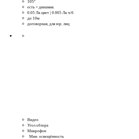
105°
есть + динамик
0.05 Лк цвет | 0.005 Лк ч/б
до 10м
договорная, для юр. лиц
Видео
Угол обзора
Микрофон
Мин. освещённость