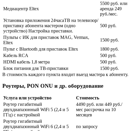
5500 руб. или
Медиацентр Eltex
аренда 249
руб./мес.
Установка приложения 24часаТВ на телевизор/
приставку абонента мастером (одно
500 руб.
устройство) Настройка приставки.
Пульты с ИК для приставок MAG, Vermax,
1500 руб.
Eltex
Пульт с Bluetooth для приставок Eltex
1800 руб.
Кабель RCA
500 руб.
HDMI кабель 1,8 метра
500 руб.
Блок питания для ТВ-приставки
1500 руб.
В стоимость каждого пункта входит выезд мастера к абоненту.
Роутеры, PON ONU и др. оборудование
Услуга или устройство
Стоимость
Роутер гигабитный
4490 руб. или 449 руб./
двухдиапазонный WiFi 5 (2,4 и 5
мес рассрочка на 10
ГГц) с настройкой
месяцев
Роутер гигабитный
двухдиапазонный WiFi 6 (2,4 и 5
по запросу