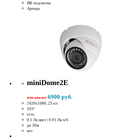
ИК подсветка
Аренда
miniDome2E
6900 руб.
или аналог
1920x1080, 25 к/c
103°
есть
0.1 Лк цвет | 0.01 Лк ч/б
до 30м
нет