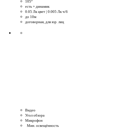
105°
есть + динамик
0.05 Лк цвет | 0.005 Лк ч/б
до 10м
договорная, для юр. лиц
Видео
Угол обзора
Микрофон
Мин. освещённость