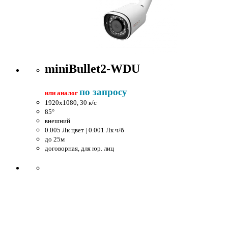
miniBullet2-WDU
по запросу
или аналог
1920x1080, 30 к/c
85°
внешний
0.005 Лк цвет | 0.001 Лк ч/б
до 25м
договорная, для юр. лиц