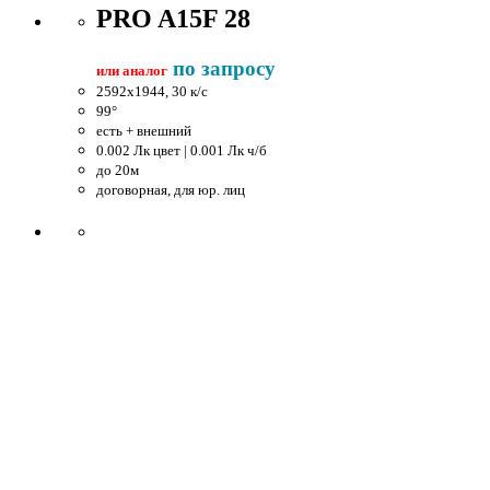
PRO A15F 28
по запросу
или аналог
2592x1944, 30 к/c
99°
есть + внешний
0.002 Лк цвет | 0.001 Лк ч/б
до 20м
договорная, для юр. лиц