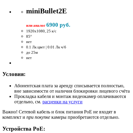
miniBullet2E
6900 руб.
или аналог
1920x1080, 25 к/c
85°
нет
0.1 Лк цвет | 0.01 Лк ч/б
до 25м
нет
Условия:
Абонентская плата за аренду списывается полностью,
вне зависимости от наличия блокировки лицевого счёта
Прокладка кабеля и монтаж видеокамер оплачиваются
отдельно, см.
расценки на услуги
Важно!
Сетевой кабель и блок питания PoE не входят в
комплект и
при покупке
камеры приобретаются отдельно.
Устройства PoE: