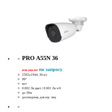
PRO A55N 36
по запросу
или аналог
2592x1944, 30 к/c
99°
нет
0.002 Лк цвет | 0.001 Лк ч/б
до 30м
договорная, для юр. лиц