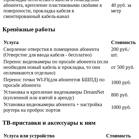
абонента, крепление пластиковыми скобами к
40 руб. за
поверхности, прокладка кабеля в
метр
смонтированный кабель-канал
Крепёжные работы
Услуга
Стоимость
Сверление отверстия в помещении абонента
200 руб./
(Отверстие для ввода кабеля - бесплатно)
шт.
Перенос видеокамеры по просьбе абонента (если
необходим новый кабель и прокладка, то они
от 500 руб.
оплачиваются отдельно)
Перенос точки WI-FI(для абонентов БШПД) по
1000 руб.
просьбе абонента
Установка и крепление видеокамеры DreamNet
800 руб.
(купленной или взятой в аренду)
Установка видеокамеры абонента + настройка
1000 руб.
роутера на проброс портов
ТВ-приставки и аксессуары к ним
Услуга или устройство
Стоимость