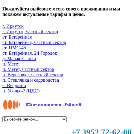
Пожалуйста выберите место своего проживания и мы
покажем актуальные тарифы и цены.
г. Иркутск
г. Иркутск, частный сектор
ст. Батарейная
ст. Батарейная, частный сектор
ст. ПМС-45
ст. Батарейная, 2й Городок
д. Малая Еланка
п. Мегет
п. Мегет, частный сектор
п. Вересовка, частный сектор
п. Стеклянка и садоводства
с. Выдрино
п. Усолье-7 (ЦДС)
+7 3952 72-62-00