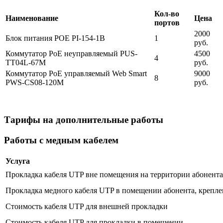
Кол-во
Наименование
Цена
портов
2000
Блок питания POE PI-154-1B
1
руб.
Коммутатор PoE неуправляемый PUS-
4500
4
TT04L-67M
руб.
Коммутатор PoE управляемый Web Smart
9000
8
PWS-CS08-120M
руб.
Тарифы на дополнительные работы
Работы с медным кабелем
Услуга
Прокладка кабеля UTP вне помещения на территории абонента 
Прокладка медного кабеля UTP в помещении абонента, крепле
Стоимость кабеля UTP для внешней прокладки
Стоимость кабеля UTP для прокладки в помещении