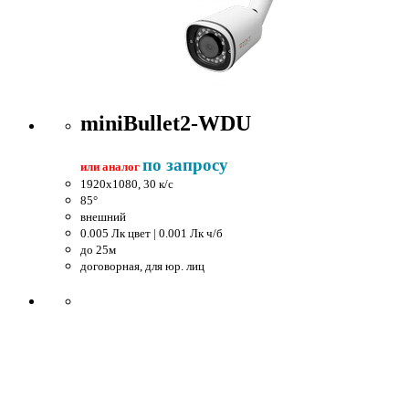
miniBullet2-WDU
по запросу
или аналог
1920x1080, 30 к/c
85°
внешний
0.005 Лк цвет | 0.001 Лк ч/б
до 25м
договорная, для юр. лиц