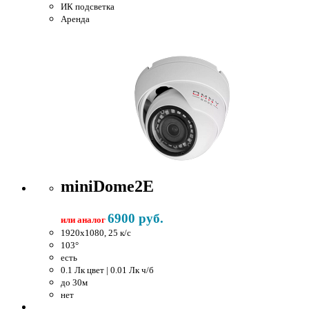
ИК подсветка
Аренда
miniDome2E
6900 руб.
или аналог
1920x1080, 25 к/c
103°
есть
0.1 Лк цвет | 0.01 Лк ч/б
до 30м
нет