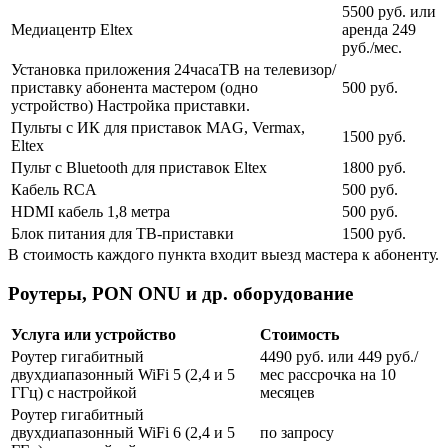
5500 руб. или
Медиацентр Eltex
аренда 249
руб./мес.
Установка приложения 24часаТВ на телевизор/
приставку абонента мастером (одно
500 руб.
устройство) Настройка приставки.
Пульты с ИК для приставок MAG, Vermax,
1500 руб.
Eltex
Пульт с Bluetooth для приставок Eltex
1800 руб.
Кабель RCA
500 руб.
HDMI кабель 1,8 метра
500 руб.
Блок питания для ТВ-приставки
1500 руб.
В стоимость каждого пункта входит выезд мастера к абоненту.
Роутеры, PON ONU и др. оборудование
Услуга или устройство
Стоимость
Роутер гигабитный
4490 руб. или 449 руб./
двухдиапазонный WiFi 5 (2,4 и 5
мес рассрочка на 10
ГГц) с настройкой
месяцев
Роутер гигабитный
двухдиапазонный WiFi 6 (2,4 и 5
по запросу