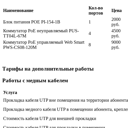
Кол-во
Наименование
Цена
портов
2000
Блок питания POE PI-154-1B
1
руб.
Коммутатор PoE неуправляемый PUS-
4500
4
TT04L-67M
руб.
Коммутатор PoE управляемый Web Smart
9000
8
PWS-CS08-120M
руб.
Тарифы на дополнительные работы
Работы с медным кабелем
Услуга
Прокладка кабеля UTP вне помещения на территории абонента 
Прокладка медного кабеля UTP в помещении абонента, крепле
Стоимость кабеля UTP для внешней прокладки
Стоимость кабеля UTP для прокладки в помещении