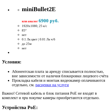
miniBullet2E
6900 руб.
или аналог
1920x1080, 25 к/c
85°
нет
0.1 Лк цвет | 0.01 Лк ч/б
до 25м
нет
Условия:
Абонентская плата за аренду списывается полностью,
вне зависимости от наличия блокировки лицевого счёта
Прокладка кабеля и монтаж видеокамер оплачиваются
отдельно, см.
расценки на услуги
Важно!
Сетевой кабель и блок питания PoE не входят в
комплект и
при покупке
камеры приобретаются отдельно.
Устройства PoE: