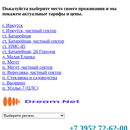
Пожалуйста выберите место своего проживания и мы
покажем актуальные тарифы и цены.
г. Иркутск
г. Иркутск, частный сектор
ст. Батарейная
ст. Батарейная, частный сектор
ст. ПМС-45
ст. Батарейная, 2й Городок
д. Малая Еланка
п. Мегет
п. Мегет, частный сектор
п. Вересовка, частный сектор
п. Стеклянка и садоводства
с. Выдрино
п. Усолье-7 (ЦДС)
+7 3952 72-62-00