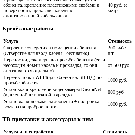
абонента, крепление пластиковыми скобами к
40 руб. за
поверхности, прокладка кабеля в
метр
смонтированный кабель-канал
Крепёжные работы
Услуга
Стоимость
Сверление отверстия в помещении абонента
200 руб./
(Отверстие для ввода кабеля - бесплатно)
шт.
Перенос видеокамеры по просьбе абонента (если
необходим новый кабель и прокладка, то они
от 500 руб.
оплачиваются отдельно)
Перенос точки WI-FI(для абонентов БШПД) по
1000 руб.
просьбе абонента
Установка и крепление видеокамеры DreamNet
800 руб.
(купленной или взятой в аренду)
Установка видеокамеры абонента + настройка
1000 руб.
роутера на проброс портов
ТВ-приставки и аксессуары к ним
Услуга или устройство
Стоимость