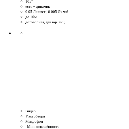
105°
есть + динамик
0.05 Лк цвет | 0.005 Лк ч/б
до 10м
договорная, для юр. лиц
Видео
Угол обзора
Микрофон
Мин. освещённость