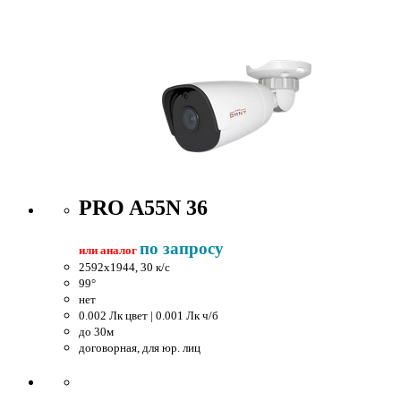
PRO A55N 36
по запросу
или аналог
2592x1944, 30 к/c
99°
нет
0.002 Лк цвет | 0.001 Лк ч/б
до 30м
договорная, для юр. лиц