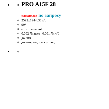
PRO A15F 28
по запросу
или аналог
2592x1944, 30 к/c
99°
есть + внешний
0.002 Лк цвет | 0.001 Лк ч/б
до 20м
договорная, для юр. лиц