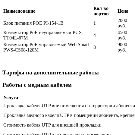
Кол-во
Наименование
Цена
портов
2000
Блок питания POE PI-154-1B
1
руб.
Коммутатор PoE неуправляемый PUS-
4500
4
TT04L-67M
руб.
Коммутатор PoE управляемый Web Smart
9000
8
PWS-CS08-120M
руб.
Тарифы на дополнительные работы
Работы с медным кабелем
Услуга
Прокладка кабеля UTP вне помещения на территории абонента 
Прокладка медного кабеля UTP в помещении абонента, крепле
Стоимость кабеля UTP для внешней прокладки
Стоимость кабеля UTP для прокладки в помещении