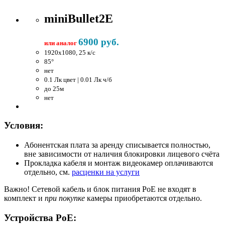
miniBullet2E
6900 руб.
или аналог
1920x1080, 25 к/c
85°
нет
0.1 Лк цвет | 0.01 Лк ч/б
до 25м
нет
Условия:
Абонентская плата за аренду списывается полностью,
вне зависимости от наличия блокировки лицевого счёта
Прокладка кабеля и монтаж видеокамер оплачиваются
отдельно, см.
расценки на услуги
Важно!
Сетевой кабель и блок питания PoE не входят в
комплект и
при покупке
камеры приобретаются отдельно.
Устройства PoE: