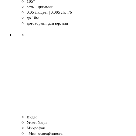
105°
есть + динамик
0.05 Лк цвет | 0.005 Лк ч/б
до 10м
договорная, для юр. лиц
Видео
Угол обзора
Микрофон
Мин. освещённость