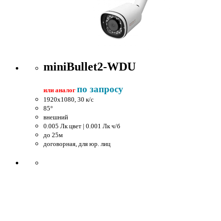
miniBullet2-WDU
по запросу
или аналог
1920x1080, 30 к/c
85°
внешний
0.005 Лк цвет | 0.001 Лк ч/б
до 25м
договорная, для юр. лиц