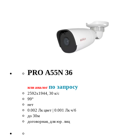
PRO A55N 36
по запросу
или аналог
2592x1944, 30 к/c
99°
нет
0.002 Лк цвет | 0.001 Лк ч/б
до 30м
договорная, для юр. лиц