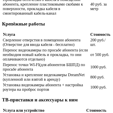
абонента, крепление пластиковыми скобами к
40 руб. за
поверхности, прокладка кабеля в
метр
смонтированный кабель-канал
Крепёжные работы
Услуга
Стоимость
Сверление отверстия в помещении абонента
200 руб./
(Отверстие для ввода кабеля - бесплатно)
шт.
Перенос видеокамеры по просьбе абонента (если
необходим новый кабель и прокладка, то они
от 500 руб.
оплачиваются отдельно)
Перенос точки WI-FI(для абонентов БШПД) по
1000 руб.
просьбе абонента
Установка и крепление видеокамеры DreamNet
800 руб.
(купленной или взятой в аренду)
Установка видеокамеры абонента + настройка
1000 руб.
роутера на проброс портов
ТВ-приставки и аксессуары к ним
Услуга или устройство
Стоимость