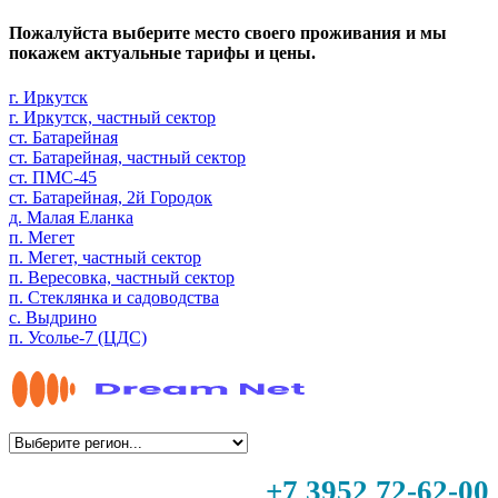
Пожалуйста выберите место своего проживания и мы
покажем актуальные тарифы и цены.
г. Иркутск
г. Иркутск, частный сектор
ст. Батарейная
ст. Батарейная, частный сектор
ст. ПМС-45
ст. Батарейная, 2й Городок
д. Малая Еланка
п. Мегет
п. Мегет, частный сектор
п. Вересовка, частный сектор
п. Стеклянка и садоводства
с. Выдрино
п. Усолье-7 (ЦДС)
+7 3952 72-62-00