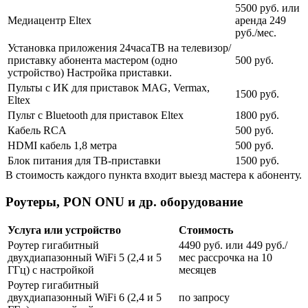
5500 руб. или
Медиацентр Eltex
аренда 249
руб./мес.
Установка приложения 24часаТВ на телевизор/
приставку абонента мастером (одно
500 руб.
устройство) Настройка приставки.
Пульты с ИК для приставок MAG, Vermax,
1500 руб.
Eltex
Пульт с Bluetooth для приставок Eltex
1800 руб.
Кабель RCA
500 руб.
HDMI кабель 1,8 метра
500 руб.
Блок питания для ТВ-приставки
1500 руб.
В стоимость каждого пункта входит выезд мастера к абоненту.
Роутеры, PON ONU и др. оборудование
Услуга или устройство
Стоимость
Роутер гигабитный
4490 руб. или 449 руб./
двухдиапазонный WiFi 5 (2,4 и 5
мес рассрочка на 10
ГГц) с настройкой
месяцев
Роутер гигабитный
двухдиапазонный WiFi 6 (2,4 и 5
по запросу