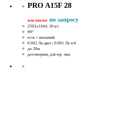
PRO A15F 28
по запросу
или аналог
2592x1944, 30 к/c
99°
есть + внешний
0.002 Лк цвет | 0.001 Лк ч/б
до 20м
договорная, для юр. лиц