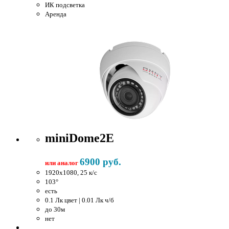
ИК подсветка
Аренда
miniDome2E
6900 руб.
или аналог
1920x1080, 25 к/c
103°
есть
0.1 Лк цвет | 0.01 Лк ч/б
до 30м
нет