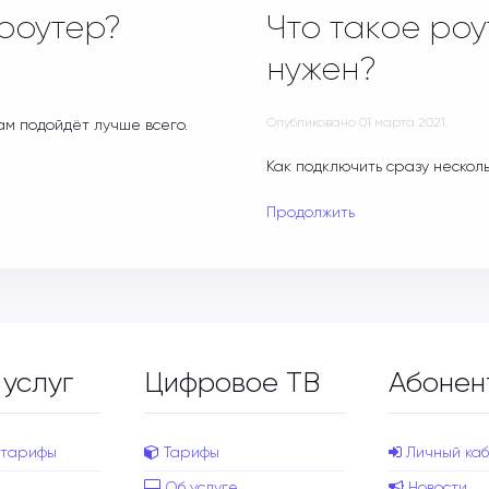
 роутер?
Что такое роу
нужен?
Опубликовано
01 марта 2021
.
ам подойдёт лучше всего.
Как подключить сразу нескол
Продолжить
 услуг
Цифровое ТВ
Абонен
 тарифы
Тарифы
Личный каб
Об услуге
Новости