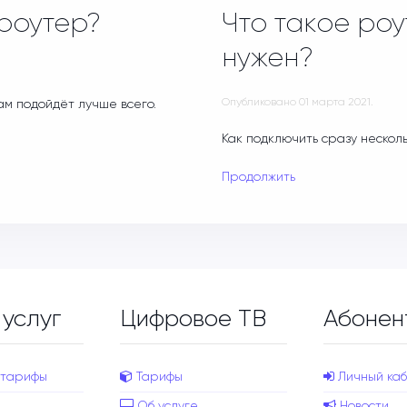
 роутер?
Что такое роу
нужен?
Опубликовано
01 марта 2021
.
ам подойдёт лучше всего.
Как подключить сразу нескол
Продолжить
 услуг
Цифровое ТВ
Абонен
 тарифы
Тарифы
Личный каб
Об услуге
Новости