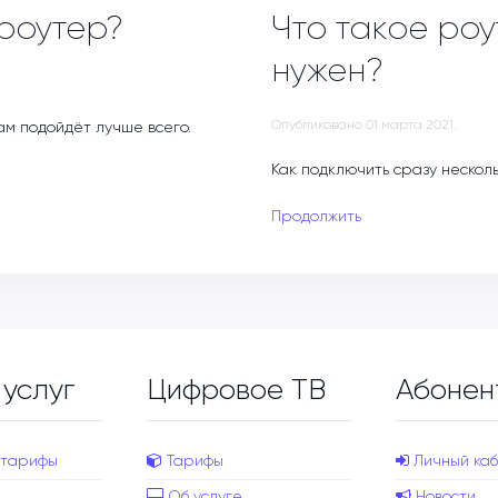
 роутер?
Что такое роу
нужен?
Опубликовано
01 марта 2021
.
ам подойдёт лучше всего.
Как подключить сразу нескол
Продолжить
 услуг
Цифровое ТВ
Абонен
 тарифы
Тарифы
Личный каб
Об услуге
Новости