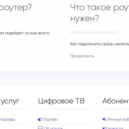
 роутер?
Что такое роу
нужен?
Опубликовано
01 марта 2021
.
ам подойдёт лучше всего.
Как подключить сразу нескол
Продолжить
 услуг
Цифровое ТВ
Абонен
 тарифы
Тарифы
Личный каб
Об услуге
Новости