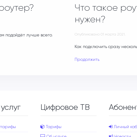
 роутер?
Что такое роу
нужен?
Опубликовано
01 марта 2021
.
ам подойдёт лучше всего.
Как подключить сразу нескол
Продолжить
 услуг
Цифровое ТВ
Абонен
 тарифы
Тарифы
Личный каб
Об услуге
Новости