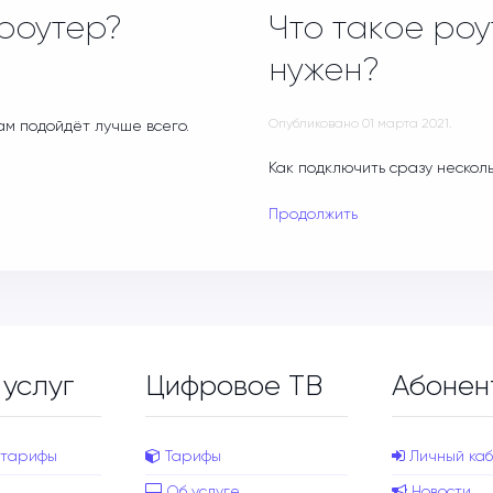
 роутер?
Что такое роу
нужен?
Опубликовано
01 марта 2021
.
ам подойдёт лучше всего.
Как подключить сразу нескол
Продолжить
 услуг
Цифровое ТВ
Абонен
 тарифы
Тарифы
Личный каб
Об услуге
Новости