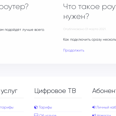
 роутер?
Что такое роу
нужен?
Опубликовано
01 марта 2021
.
ам подойдёт лучше всего.
Как подключить сразу нескол
Продолжить
 услуг
Цифровое ТВ
Абонен
 тарифы
Тарифы
Личный каб
Об услуге
Новости