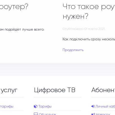
 роутер?
Что такое роу
нужен?
Опубликовано
01 марта 2021
.
ам подойдёт лучше всего.
Как подключить сразу нескол
Продолжить
 услуг
Цифровое ТВ
Абонен
 тарифы
Тарифы
Личный каб
Об услуге
Новости