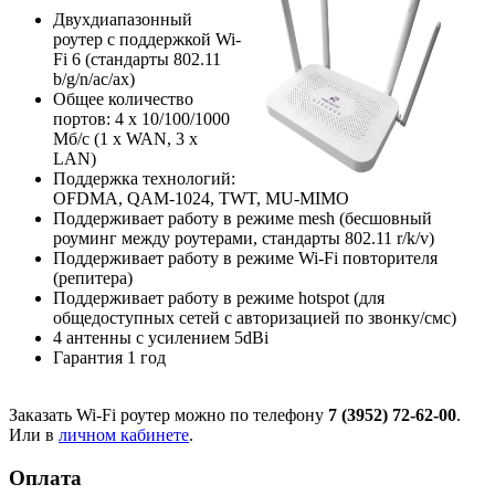
Двухдиапазонный
роутер с поддержкой Wi-
Fi 6 (стандарты 802.11
b/g/n/ac/ax)
Общее количество
портов: 4 х 10/100/1000
Мб/с (1 x WAN, 3 x
LAN)
Поддержка технологий:
OFDMA, QAM-1024, TWT, MU-MIMO
Поддерживает работу в режиме mesh (бесшовный
роуминг между роутерами, стандарты 802.11 r/k/v)
Поддерживает работу в режиме Wi-Fi повторителя
(репитера)
Поддерживает работу в режиме hotspot (для
общедоступных сетей с авторизацией по звонку/смс)
4 антенны с усилением 5dBi
Гарантия 1 год
Заказать Wi-Fi роутер можно по телефону
7 (3952) 72-62-00
.
Или в
личном кабинете
.
Оплата