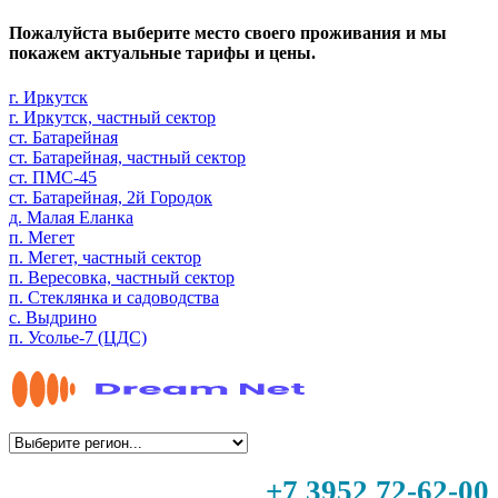
Пожалуйста выберите место своего проживания и мы
покажем актуальные тарифы и цены.
г. Иркутск
г. Иркутск, частный сектор
ст. Батарейная
ст. Батарейная, частный сектор
ст. ПМС-45
ст. Батарейная, 2й Городок
д. Малая Еланка
п. Мегет
п. Мегет, частный сектор
п. Вересовка, частный сектор
п. Стеклянка и садоводства
с. Выдрино
п. Усолье-7 (ЦДС)
+7 3952 72-62-00