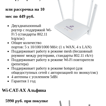
или рассрочка на 10
мес по 449 руб.
Двухдиапазонный
роутер с поддержкой Wi-
Fi 5 (стандарты 802.11
b/g/n/ac)
Общее количество
портов: 5 х 10/100/1000 Мб/с (1 x WAN, 4 x LAN)
Поддерживает работу в режиме mesh (бесшовный
роуминг между роутерами, стандарты 802.11 r/k/v)
Поддерживает работу в режиме Wi-Fi повторителя
(репитера)
Поддерживает работу в режиме hotspot (для
общедоступных сетей с авторизацией по звонку/смс)
4 антенны с усилением 5dBi
Гарантия 1 год
Wi-CAT-AX Альфина
5990 руб. при покупке