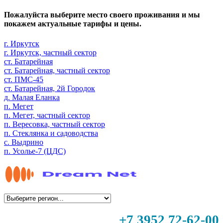
Пожалуйста выберите место своего проживания и мы
покажем актуальные тарифы и цены.
г. Иркутск
г. Иркутск, частный сектор
ст. Батарейная
ст. Батарейная, частный сектор
ст. ПМС-45
ст. Батарейная, 2й Городок
д. Малая Еланка
п. Мегет
п. Мегет, частный сектор
п. Вересовка, частный сектор
п. Стеклянка и садоводства
с. Выдрино
п. Усолье-7 (ЦДС)
+7 3952 72-62-00