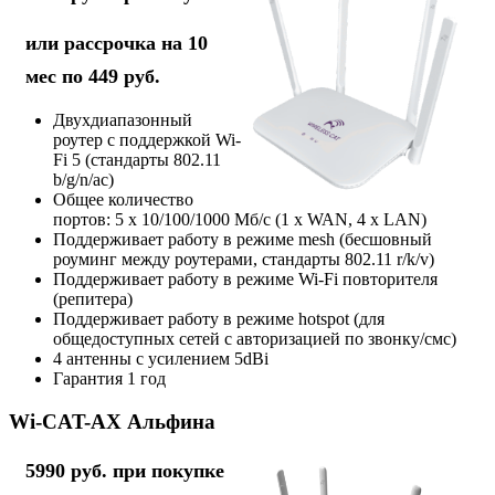
или рассрочка на 10
мес по 449 руб.
Двухдиапазонный
роутер с поддержкой Wi-
Fi 5 (стандарты 802.11
b/g/n/ac)
Общее количество
портов: 5 х 10/100/1000 Мб/с (1 x WAN, 4 x LAN)
Поддерживает работу в режиме mesh (бесшовный
роуминг между роутерами, стандарты 802.11 r/k/v)
Поддерживает работу в режиме Wi-Fi повторителя
(репитера)
Поддерживает работу в режиме hotspot (для
общедоступных сетей с авторизацией по звонку/смс)
4 антенны с усилением 5dBi
Гарантия 1 год
Wi-CAT-AX Альфина
5990 руб. при покупке