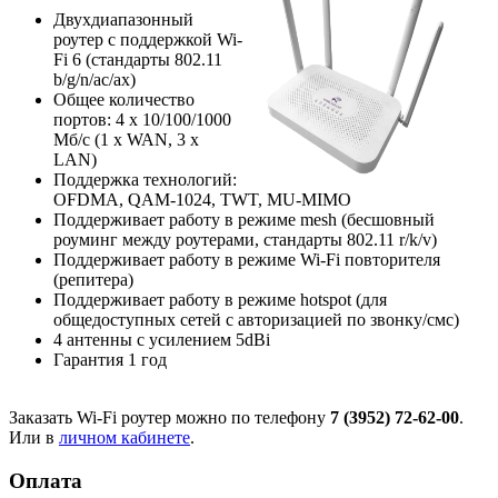
Двухдиапазонный
роутер с поддержкой Wi-
Fi 6 (стандарты 802.11
b/g/n/ac/ax)
Общее количество
портов: 4 х 10/100/1000
Мб/с (1 x WAN, 3 x
LAN)
Поддержка технологий:
OFDMA, QAM-1024, TWT, MU-MIMO
Поддерживает работу в режиме mesh (бесшовный
роуминг между роутерами, стандарты 802.11 r/k/v)
Поддерживает работу в режиме Wi-Fi повторителя
(репитера)
Поддерживает работу в режиме hotspot (для
общедоступных сетей с авторизацией по звонку/смс)
4 антенны с усилением 5dBi
Гарантия 1 год
Заказать Wi-Fi роутер можно по телефону
7 (3952) 72-62-00
.
Или в
личном кабинете
.
Оплата