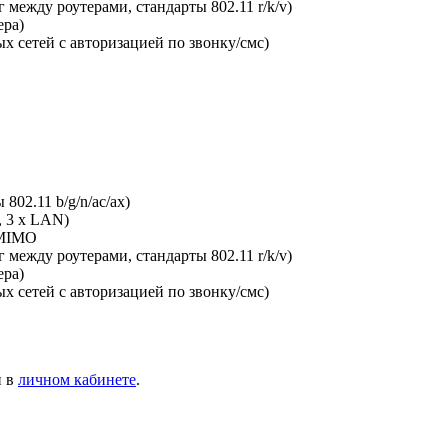
между роутерами, стандарты 802.11 r/k/v)
ера)
х сетей с авторизацией по звонку/смс)
802.11 b/g/n/ac/ax)
, 3 x LAN)
-MIMO
между роутерами, стандарты 802.11 r/k/v)
ера)
х сетей с авторизацией по звонку/смс)
и в
личном кабинете
.