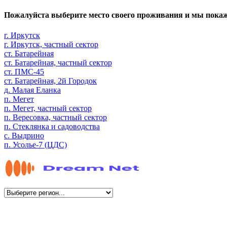
Пожалуйста выберите место своего проживания и мы пока
г. Иркутск
г. Иркутск, частный сектор
ст. Батарейная
ст. Батарейная, частный сектор
ст. ПМС-45
ст. Батарейная, 2й Городок
д. Малая Еланка
п. Мегет
п. Мегет, частный сектор
п. Вересовка, частный сектор
п. Стеклянка и садоводства
с. Выдрино
п. Усолье-7 (ЦДС)