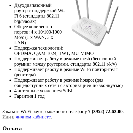
Двухдиапазонный
роутер с поддержкой Wi-
Fi 6 (стандарты 802.11
b/g/n/ac/ax)
Общее количество
портов: 4 х 10/100/1000
Мб/с (1 x WAN, 3 x
LAN)
Поддержка технологий:
OFDMA, QAM-1024, TWT, MU-MIMO
Поддерживает работу в режиме mesh (бесшовный
роуминг между роутерами, стандарты 802.11 r/k/v)
Поддерживает работу в режиме Wi-Fi повторителя
(репитера)
Поддерживает работу в режиме hotspot (для
общедоступных сетей с авторизацией по звонку/смс)
4 антенны с усилением 5dBi
Гарантия 1 год
Заказать Wi-Fi роутер можно по телефону
7 (3952) 72-62-00
.
Или в
личном кабинете
.
Оплата