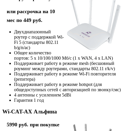
или рассрочка на 10
мес по 449 руб.
Двухдиапазонный
роутер с поддержкой Wi-
Fi 5 (стандарты 802.11
b/g/n/ac)
Общее количество
портов: 5 х 10/100/1000 Мб/с (1 x WAN, 4 x LAN)
Поддерживает работу в режиме mesh (бесшовный
роуминг между роутерами, стандарты 802.11 r/k/v)
Поддерживает работу в режиме Wi-Fi повторителя
(репитера)
Поддерживает работу в режиме hotspot (для
общедоступных сетей с авторизацией по звонку/смс)
4 антенны с усилением 5dBi
Гарантия 1 год
Wi-CAT-AX Альфина
5990 руб. при покупке