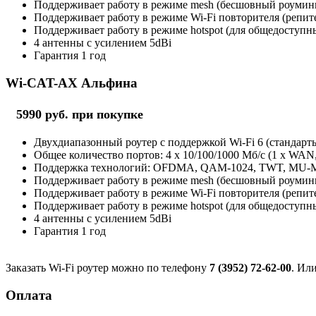
Поддерживает работу в режиме mesh (бесшовный роуминг 
Поддерживает работу в режиме Wi-Fi повторителя (репит
Поддерживает работу в режиме hotspot (для общедоступны
4 антенны с усилением 5dBi
Гарантия 1 год
Wi-CAT-AX Альфина
5990 руб. при покупке
Двухдиапазонный роутер с поддержкой Wi-Fi 6 (стандарты 
Общее количество портов: 4 х 10/100/1000 Мб/с (1 x WAN
Поддержка технологий: OFDMA, QAM-1024, TWT, MU
Поддерживает работу в режиме mesh (бесшовный роуминг 
Поддерживает работу в режиме Wi-Fi повторителя (репит
Поддерживает работу в режиме hotspot (для общедоступны
4 антенны с усилением 5dBi
Гарантия 1 год
Заказать Wi-Fi роутер можно по телефону
7 (3952) 72-62-00
. Ил
Оплата