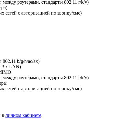
между роутерами, стандарты 802.11 r/k/v)
ера)
х сетей с авторизацией по звонку/смс)
802.11 b/g/n/ac/ax)
, 3 x LAN)
-MIMO
между роутерами, стандарты 802.11 r/k/v)
ера)
х сетей с авторизацией по звонку/смс)
и в
личном кабинете
.