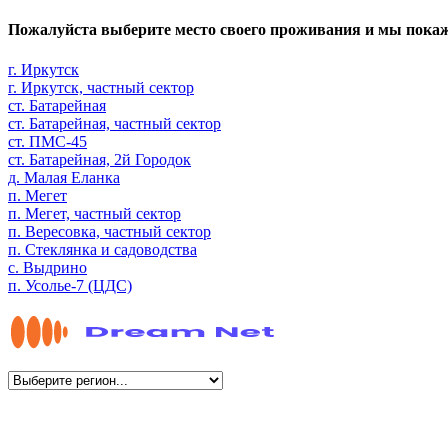
Пожалуйста выберите место своего проживания и мы пока
г. Иркутск
г. Иркутск, частный сектор
ст. Батарейная
ст. Батарейная, частный сектор
ст. ПМС-45
ст. Батарейная, 2й Городок
д. Малая Еланка
п. Мегет
п. Мегет, частный сектор
п. Вересовка, частный сектор
п. Стеклянка и садоводства
с. Выдрино
п. Усолье-7 (ЦДС)