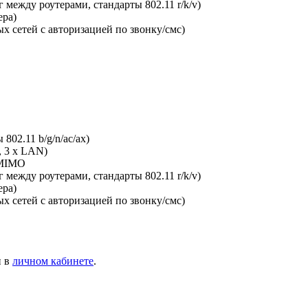
между роутерами, стандарты 802.11 r/k/v)
ера)
х сетей с авторизацией по звонку/смс)
802.11 b/g/n/ac/ax)
, 3 x LAN)
-MIMO
между роутерами, стандарты 802.11 r/k/v)
ера)
х сетей с авторизацией по звонку/смс)
и в
личном кабинете
.