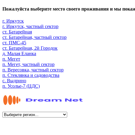
Пожалуйста выберите место своего проживания и мы пока
г. Иркутск
г. Иркутск, частный сектор
ст. Батарейная
ст. Батарейная, частный сектор
ст. ПМС-45
ст. Батарейная, 2й Городок
д. Малая Еланка
п. Мегет
п. Мегет, частный сектор
п. Вересовка, частный сектор
п. Стеклянка и садоводства
с. Выдрино
п. Усолье-7 (ЦДС)