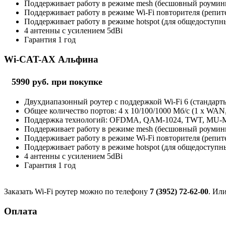
Поддерживает работу в режиме mesh (бесшовный роуминг 
Поддерживает работу в режиме Wi-Fi повторителя (репит
Поддерживает работу в режиме hotspot (для общедоступны
4 антенны с усилением 5dBi
Гарантия 1 год
Wi-CAT-AX Альфина
5990 руб. при покупке
Двухдиапазонный роутер с поддержкой Wi-Fi 6 (стандарты 
Общее количество портов: 4 х 10/100/1000 Мб/с (1 x WAN
Поддержка технологий: OFDMA, QAM-1024, TWT, MU
Поддерживает работу в режиме mesh (бесшовный роуминг 
Поддерживает работу в режиме Wi-Fi повторителя (репит
Поддерживает работу в режиме hotspot (для общедоступны
4 антенны с усилением 5dBi
Гарантия 1 год
Заказать Wi-Fi роутер можно по телефону
7 (3952) 72-62-00
. Ил
Оплата