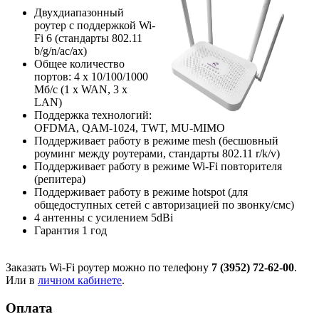
Двухдиапазонный
роутер с поддержкой Wi-
Fi 6 (стандарты 802.11
b/g/n/ac/ax)
Общее количество
портов: 4 х 10/100/1000
Мб/с (1 x WAN, 3 x
LAN)
Поддержка технологий:
OFDMA, QAM-1024, TWT, MU-MIMO
Поддерживает работу в режиме mesh (бесшовный
роуминг между роутерами, стандарты 802.11 r/k/v)
Поддерживает работу в режиме Wi-Fi повторителя
(репитера)
Поддерживает работу в режиме hotspot (для
общедоступных сетей с авторизацией по звонку/смс)
4 антенны с усилением 5dBi
Гарантия 1 год
Заказать Wi-Fi роутер можно по телефону
7 (3952) 72-62-00
.
Или в
личном кабинете
.
Оплата