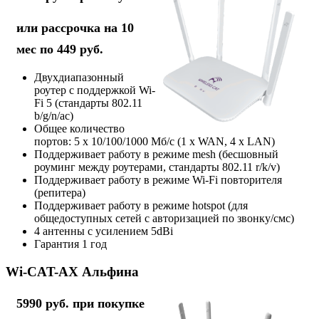
или рассрочка на 10
мес по 449 руб.
Двухдиапазонный
роутер с поддержкой Wi-
Fi 5 (стандарты 802.11
b/g/n/ac)
Общее количество
портов: 5 х 10/100/1000 Мб/с (1 x WAN, 4 x LAN)
Поддерживает работу в режиме mesh (бесшовный
роуминг между роутерами, стандарты 802.11 r/k/v)
Поддерживает работу в режиме Wi-Fi повторителя
(репитера)
Поддерживает работу в режиме hotspot (для
общедоступных сетей с авторизацией по звонку/смс)
4 антенны с усилением 5dBi
Гарантия 1 год
Wi-CAT-AX Альфина
5990 руб. при покупке