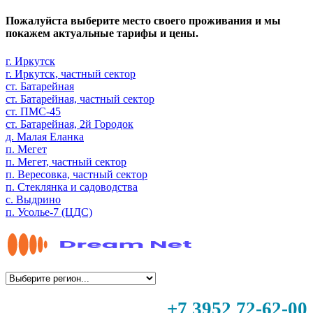
Пожалуйста выберите место своего проживания и мы
покажем актуальные тарифы и цены.
г. Иркутск
г. Иркутск, частный сектор
ст. Батарейная
ст. Батарейная, частный сектор
ст. ПМС-45
ст. Батарейная, 2й Городок
д. Малая Еланка
п. Мегет
п. Мегет, частный сектор
п. Вересовка, частный сектор
п. Стеклянка и садоводства
с. Выдрино
п. Усолье-7 (ЦДС)
+7 3952 72-62-00