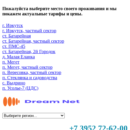
Пожалуйста выберите место своего проживания и мы
покажем актуальные тарифы и цены.
г. Иркутск
г. Иркутск, частный сектор
ст. Батарейная
ст. Батарейная, частный сектор
ст. ПМС-45
ст. Батарейная, 2й Городок
д. Малая Еланка
п. Мегет
п. Мегет, частный сектор
п. Вересовка, частный сектор
п. Стеклянка и садоводства
с. Выдрино
п. Усолье-7 (ЦДС)
+7 3952 72-62-00