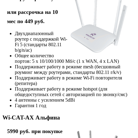
или рассрочка на 10
мес по 449 руб.
Двухдиапазонный
роутер с поддержкой Wi-
Fi 5 (стандарты 802.11
b/g/n/ac)
Общее количество
портов: 5 х 10/100/1000 Мб/с (1 x WAN, 4 x LAN)
Поддерживает работу в режиме mesh (бесшовный
роуминг между роутерами, стандарты 802.11 r/k/v)
Поддерживает работу в режиме Wi-Fi повторителя
(репитера)
Поддерживает работу в режиме hotspot (для
общедоступных сетей с авторизацией по звонку/смс)
4 антенны с усилением 5dBi
Гарантия 1 год
Wi-CAT-AX Альфина
5990 руб. при покупке