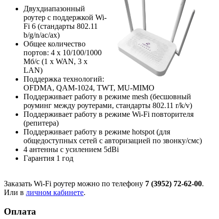
Двухдиапазонный
роутер с поддержкой Wi-
Fi 6 (стандарты 802.11
b/g/n/ac/ax)
Общее количество
портов: 4 х 10/100/1000
Мб/с (1 x WAN, 3 x
LAN)
Поддержка технологий:
OFDMA, QAM-1024, TWT, MU-MIMO
Поддерживает работу в режиме mesh (бесшовный
роуминг между роутерами, стандарты 802.11 r/k/v)
Поддерживает работу в режиме Wi-Fi повторителя
(репитера)
Поддерживает работу в режиме hotspot (для
общедоступных сетей с авторизацией по звонку/смс)
4 антенны с усилением 5dBi
Гарантия 1 год
Заказать Wi-Fi роутер можно по телефону
7 (3952) 72-62-00
.
Или в
личном кабинете
.
Оплата