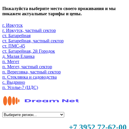
Пожалуйста выберите место своего проживания и мы
покажем актуальные тарифы и цены.
г. Иркутск
г. Иркутск, частный сектор
ст. Батарейная
ст. Батарейная, частный сектор
ст. ПМС-45
ст. Батарейная, 2й Городок
д. Малая Еланка
п. Мегет
п. Мегет, частный сектор
п. Вересовка, частный сектор
п. Стеклянка и садоводства
с. Выдрино
п. Усолье-7 (ЦДС)
+7 3952 72-62-00