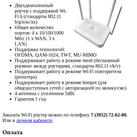
Двухдиапазонный
роутер с поддержкой Wi-
Fi 6 (стандарты 802.11
b/g/n/ac/ax)
Общее количество
портов: 4 х 10/100/1000
Мб/с (1 x WAN, 3 x
LAN)
Поддержка технологий:
OFDMA, QAM-1024, TWT, MU-MIMO
Поддерживает работу в режиме mesh (бесшовный
роуминг между роутерами, стандарты 802.11 r/k/v)
Поддерживает работу в режиме Wi-Fi повторителя
(репитера)
Поддерживает работу в режиме hotspot (для
общедоступных сетей с авторизацией по звонку/смс)
4 антенны с усилением 5dBi
Гарантия 1 год
Заказать Wi-Fi роутер можно по телефону
7 (3952) 72-62-00
.
Или в
личном кабинете
.
Оплата