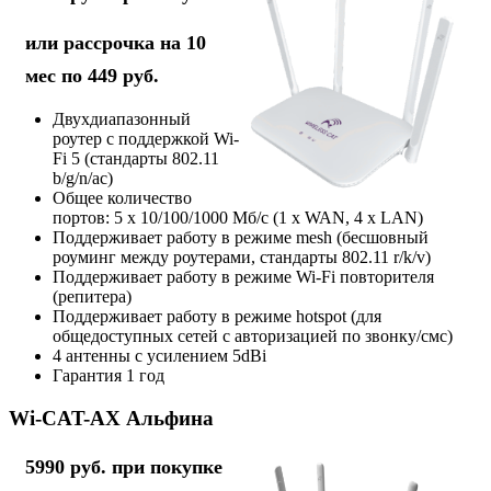
или рассрочка на 10
мес по 449 руб.
Двухдиапазонный
роутер с поддержкой Wi-
Fi 5 (стандарты 802.11
b/g/n/ac)
Общее количество
портов: 5 х 10/100/1000 Мб/с (1 x WAN, 4 x LAN)
Поддерживает работу в режиме mesh (бесшовный
роуминг между роутерами, стандарты 802.11 r/k/v)
Поддерживает работу в режиме Wi-Fi повторителя
(репитера)
Поддерживает работу в режиме hotspot (для
общедоступных сетей с авторизацией по звонку/смс)
4 антенны с усилением 5dBi
Гарантия 1 год
Wi-CAT-AX Альфина
5990 руб. при покупке