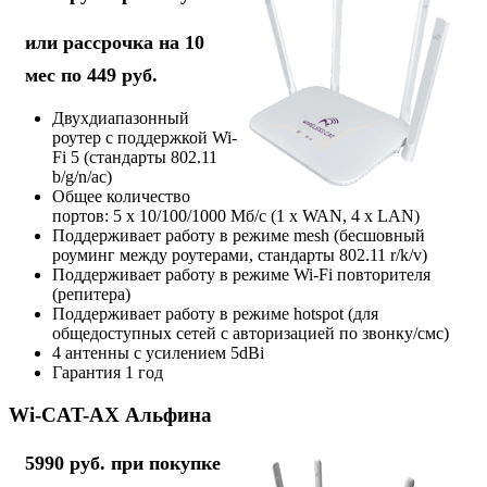
или рассрочка на 10
мес по 449 руб.
Двухдиапазонный
роутер с поддержкой Wi-
Fi 5 (стандарты 802.11
b/g/n/ac)
Общее количество
портов: 5 х 10/100/1000 Мб/с (1 x WAN, 4 x LAN)
Поддерживает работу в режиме mesh (бесшовный
роуминг между роутерами, стандарты 802.11 r/k/v)
Поддерживает работу в режиме Wi-Fi повторителя
(репитера)
Поддерживает работу в режиме hotspot (для
общедоступных сетей с авторизацией по звонку/смс)
4 антенны с усилением 5dBi
Гарантия 1 год
Wi-CAT-AX Альфина
5990 руб. при покупке