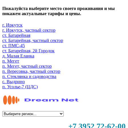
Пожалуйста выберите место своего проживания и мы
покажем актуальные тарифы и цены.
г. Иркутск
г. Иркутск, частный сектор
ст. Батарейная
ст. Батарейная, частный сектор
ст. ПМС-45
ст. Батарейная, 2й Городок
д. Малая Еланка
п. Мегет
п. Мегет, частный сектор
п. Вересовка, частный сектор
п. Стеклянка и садоводства
с. Выдрино
п. Усолье-7 (ЦДС)
+7 3952 72-62-00