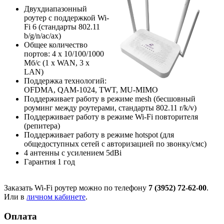
Двухдиапазонный
роутер с поддержкой Wi-
Fi 6 (стандарты 802.11
b/g/n/ac/ax)
Общее количество
портов: 4 х 10/100/1000
Мб/с (1 x WAN, 3 x
LAN)
Поддержка технологий:
OFDMA, QAM-1024, TWT, MU-MIMO
Поддерживает работу в режиме mesh (бесшовный
роуминг между роутерами, стандарты 802.11 r/k/v)
Поддерживает работу в режиме Wi-Fi повторителя
(репитера)
Поддерживает работу в режиме hotspot (для
общедоступных сетей с авторизацией по звонку/смс)
4 антенны с усилением 5dBi
Гарантия 1 год
Заказать Wi-Fi роутер можно по телефону
7 (3952) 72-62-00
.
Или в
личном кабинете
.
Оплата